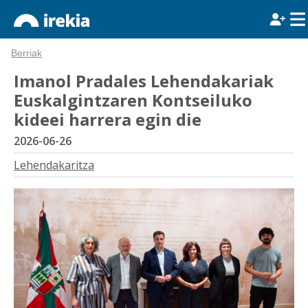
Berriak
Imanol Pradales Lehendakariak
Euskalgintzaren Kontseiluko
kideei harrera egin die
2026-06-26
Lehendakaritza