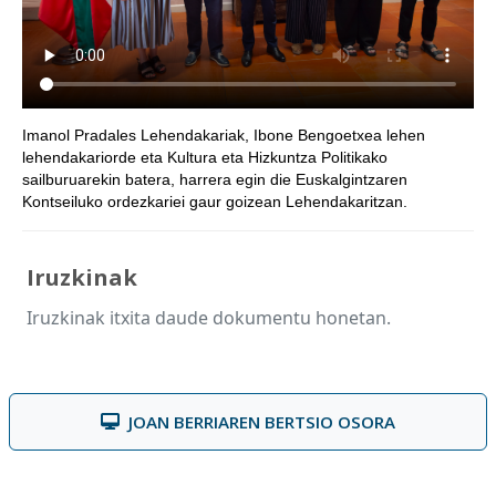
Imanol Pradales Lehendakariak, Ibone Bengoetxea lehen
lehendakariorde eta Kultura eta Hizkuntza Politikako
sailburuarekin batera, harrera egin die Euskalgintzaren
Kontseiluko ordezkariei gaur goizean Lehendakaritzan.
Iruzkinak
Iruzkinak itxita daude dokumentu honetan.
JOAN BERRIAREN BERTSIO OSORA