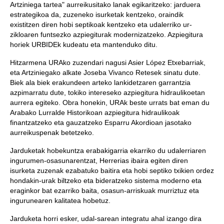
Artziniega tartea" aurreikusitako lanak egikaritzeko: jarduera
estrategikoa da, zuzeneko isurketak kentzeko, oraindik
existitzen diren hobi septikoak kentzeko eta udalerriko ur-
zikloaren funtsezko azpiegiturak modernizatzeko. Azpiegitura
horiek URBIDEk kudeatu eta mantenduko ditu.
Hitzarmena URAko zuzendari nagusi Asier López Etxebarriak,
eta Artziniegako alkate Joseba Vivanco Retesek sinatu dute.
Biek ala biek erakundeen arteko lankidetzaren garrantzia
azpimarratu dute, tokiko intereseko azpiegitura hidraulikoetan
aurrera egiteko. Obra honekin, URAk beste urrats bat eman du
Arabako Lurralde Historikoan azpiegitura hidraulikoak
finantzatzeko eta gauzatzeko Esparru Akordioan jasotako
aurreikuspenak betetzeko.
Jarduketak hobekuntza erabakigarria ekarriko du udalerriaren
ingurumen-osasunarentzat, Herrerias ibaira egiten diren
isurketa zuzenak ezabatuko baitira eta hobi septiko txikien ordez
hondakin-urak biltzeko eta bideratzeko sistema moderno eta
eraginkor bat ezarriko baita, osasun-arriskuak murriztuz eta
ingurunearen kalitatea hobetuz.
Jarduketa horri esker, udal-sarean integratu ahal izango dira