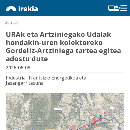
Berriak
URAk eta Artziniegako Udalak
hondakin-uren kolektoreko
Gordeliz-Artziniega tartea egitea
adostu dute
2026-06-08
Industria, Trantsizio Energetikoa eta
Jasangarritasuna