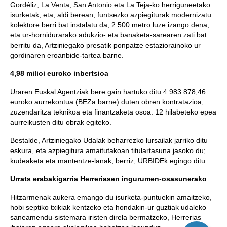
Gordéliz, La Venta, San Antonio eta La Teja-ko herriguneetako
isurketak, eta, aldi berean, funtsezko azpiegiturak modernizatu:
kolektore berri bat instalatu da, 2.500 metro luze izango dena,
eta ur-hornidurarako adukzio- eta banaketa-sarearen zati bat
berritu da, Artziniegako presatik ponpatze estaziorainoko ur
gordinaren eroanbide-tartea barne.
4,98 milioi euroko inbertsioa
Uraren Euskal Agentziak bere gain hartuko ditu 4.983.878,46
euroko aurrekontua (BEZa barne) duten obren kontratazioa,
zuzendaritza teknikoa eta finantzaketa osoa: 12 hilabeteko epea
aurreikusten ditu obrak egiteko.
Bestalde, Artziniegako Udalak beharrezko lursailak jarriko ditu
eskura, eta azpiegitura amaitutakoan titulartasuna jasoko du;
kudeaketa eta mantentze-lanak, berriz, URBIDEk egingo ditu.
Urrats erabakigarria Herreriasen ingurumen-osasunerako
Hitzarmenak aukera emango du isurketa-puntuekin amaitzeko,
hobi septiko txikiak kentzeko eta hondakin-ur guztiak udaleko
saneamendu-sistemara iristen direla bermatzeko, Herrerias