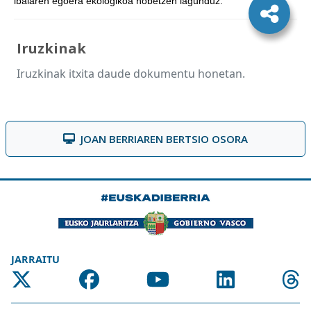
ibaiaren egoera ekologikoa hobetzen lagunduz.
Iruzkinak
Iruzkinak itxita daude dokumentu honetan.
JOAN BERRIAREN BERTSIO OSORA
JARRAITU