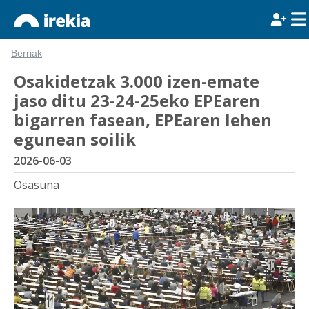
Berriak
Osakidetzak 3.000 izen-emate
jaso ditu 23-24-25eko EPEaren
bigarren fasean, EPEaren lehen
egunean soilik
2026-06-03
Osasuna