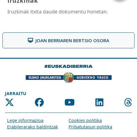
Iruzkinak
Iruzkinak itxita daude dokumentu honetan.
JOAN BERRIAREN BERTSIO OSORA
JARRAITU
Lege informazioa
Cookies politika
Erabilerarako baldintzak
Pribatutasun politika