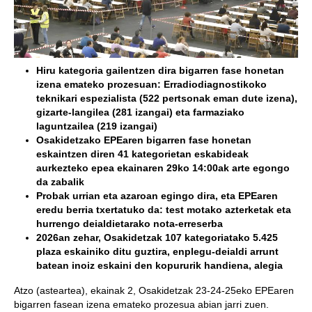
Hiru kategoria gailentzen dira bigarren fase honetan
izena emateko prozesuan:
Erradiodiagnostikoko
teknikari espezialista (522 pertsonak eman dute izena),
gizarte-langilea (281 izangai) eta farmaziako
laguntzailea (219 izangai)
Osakidetzako EPEaren bigarren fase honetan
eskaintzen diren 41 kategorietan eskabideak
aurkezteko epea ekainaren 29ko 14:00ak arte egongo
da zabalik
Probak urrian eta azaroan egingo dira, eta EPEaren
eredu berria txertatuko da: test motako azterketak eta
hurrengo deialdietarako nota-erreserba
2026an zehar, Osakidetzak 107 kategoriatako 5.425
plaza eskainiko ditu guztira, enplegu-deialdi arrunt
batean inoiz eskaini den kopururik handiena, alegia
Atzo (asteartea), ekainak 2, Osakidetzak 23-24-25eko EPEaren
bigarren fasean izena emateko prozesua abian jarri zuen.