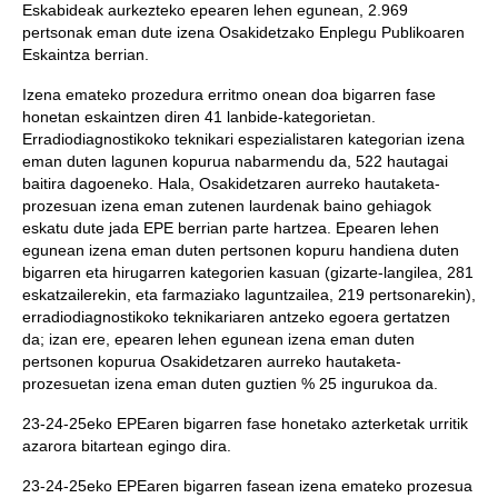
Eskabideak aurkezteko epearen lehen egunean, 2.969
pertsonak eman dute izena Osakidetzako Enplegu Publikoaren
Eskaintza berrian.
Izena emateko prozedura erritmo onean doa bigarren fase
honetan eskaintzen diren 41 lanbide-kategorietan.
Erradiodiagnostikoko teknikari espezialistaren kategorian izena
eman duten lagunen kopurua nabarmendu da, 522 hautagai
baitira dagoeneko. Hala, Osakidetzaren aurreko hautaketa-
prozesuan izena eman zutenen laurdenak baino gehiagok
eskatu dute jada EPE berrian parte hartzea. Epearen lehen
egunean izena eman duten pertsonen kopuru handiena duten
bigarren eta hirugarren kategorien kasuan (gizarte-langilea, 281
eskatzailerekin, eta farmaziako laguntzailea, 219 pertsonarekin),
erradiodiagnostikoko teknikariaren antzeko egoera gertatzen
da; izan ere, epearen lehen egunean izena eman duten
pertsonen kopurua Osakidetzaren aurreko hautaketa-
prozesuetan izena eman duten guztien % 25 ingurukoa da.
23-24-25eko EPEaren bigarren fase honetako azterketak urritik
azarora bitartean egingo dira.
23-24-25eko EPEaren bigarren fasean izena emateko prozesua