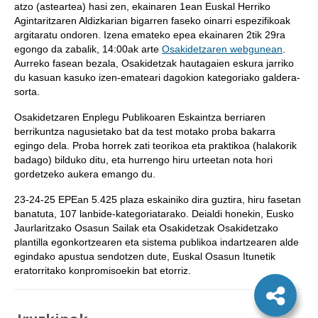
atzo (asteartea) hasi zen, ekainaren 1ean Euskal Herriko
Agintaritzaren Aldizkarian bigarren faseko oinarri espezifikoak
argitaratu ondoren. Izena emateko epea ekainaren 2tik 29ra
egongo da zabalik, 14:00ak arte
Osakidetzaren webgunean
.
Aurreko fasean bezala, Osakidetzak hautagaien eskura jarriko
du kasuan kasuko izen-emateari dagokion kategoriako galdera-
sorta.
Osakidetzaren Enplegu Publikoaren Eskaintza berriaren
berrikuntza nagusietako bat da test motako proba bakarra
egingo dela. Proba horrek zati teorikoa eta praktikoa (halakorik
badago) bilduko ditu, eta hurrengo hiru urteetan nota hori
gordetzeko aukera emango du.
23-24-25 EPEan 5.425 plaza eskainiko dira guztira, hiru fasetan
banatuta, 107 lanbide-kategoriatarako. Deialdi honekin, Eusko
Jaurlaritzako Osasun Sailak eta Osakidetzak Osakidetzako
plantilla egonkortzearen eta sistema publikoa indartzearen alde
egindako apustua sendotzen dute, Euskal Osasun Itunetik
eratorritako konpromisoekin bat etorriz.