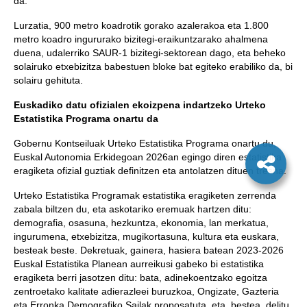
da.
Lurzatia, 900 metro koadrotik gorako azalerakoa eta 1.800
metro koadro ingururako bizitegi-eraikuntzarako ahalmena
duena, udalerriko SAUR-1 bizitegi-sektorean dago, eta beheko
solairuko etxebizitza babestuen bloke bat egiteko erabiliko da, bi
solairu gehituta.
Euskadiko datu ofizialen ekoizpena indartzeko Urteko
Estatistika Programa onartu da
Gobernu Kontseiluak Urteko Estatistika Programa onartu du,
Euskal Autonomia Erkidegoan 2026an egingo diren estatistika
eragiketa ofizial guztiak definitzen eta antolatzen dituen tresna.
Urteko Estatistika Programak estatistika eragiketen zerrenda
zabala biltzen du, eta askotariko eremuak hartzen ditu:
demografia, osasuna, hezkuntza, ekonomia, lan merkatua,
ingurumena, etxebizitza, mugikortasuna, kultura eta euskara,
besteak beste. Dekretuak, gainera, hasiera batean 2023-2026
Euskal Estatistika Planean aurreikusi gabeko bi estatistika
eragiketa berri jasotzen ditu: bata, adinekoentzako egoitza
zentroetako kalitate adierazleei buruzkoa, Ongizate, Gazteria
eta Erronka Demografiko Sailak proposatuta, eta, bestea, delitu