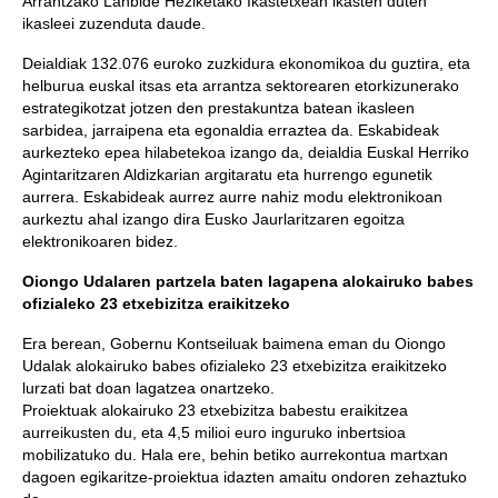
Arrantzako Lanbide Heziketako Ikastetxean ikasten duten
ikasleei zuzenduta daude.
Deialdiak 132.076 euroko zuzkidura ekonomikoa du guztira, eta
helburua euskal itsas eta arrantza sektorearen etorkizunerako
estrategikotzat jotzen den prestakuntza batean ikasleen
sarbidea, jarraipena eta egonaldia erraztea da. Eskabideak
aurkezteko epea hilabetekoa izango da, deialdia Euskal Herriko
Agintaritzaren Aldizkarian argitaratu eta hurrengo egunetik
aurrera. Eskabideak aurrez aurre nahiz modu elektronikoan
aurkeztu ahal izango dira Eusko Jaurlaritzaren egoitza
elektronikoaren bidez.
Oiongo Udalaren partzela baten lagapena alokairuko babes
ofizialeko 23 etxebizitza eraikitzeko
Era berean, Gobernu Kontseiluak baimena eman du Oiongo
Udalak alokairuko babes ofizialeko 23 etxebizitza eraikitzeko
lurzati bat doan lagatzea onartzeko.
Proiektuak alokairuko 23 etxebizitza babestu eraikitzea
aurreikusten du, eta 4,5 milioi euro inguruko inbertsioa
mobilizatuko du. Hala ere, behin betiko aurrekontua martxan
dagoen egikaritze-proiektua idazten amaitu ondoren zehaztuko