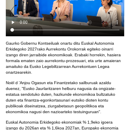
Gaurko Gobernu Kontseiluak onartu ditu Euskal Autonomia
Erkidegoko 2027rako Aurrekontu Orokorrak egiteko oinarri
izango diren jarraibide ekonomikoak. Erabaki horrekin, hasiera
formala ematen zaio aurrekontu-prozesuari, eta urte amaieran
amaituko da Eusko Legebiltzarrean Aurrekontuen Legea
onartzearekin.
Noël d 'Anjou Ogasun eta Finantzetako sailburuak azaldu
duenez, "Eusko Jaurlaritzaren helburu nagusia da ongizate-
estatua sendotuko duten, hazkunde ekonomikoa bultzatuko
duten eta finantza-egonkortasunari eutsiko dioten kontu
publikoak diseinatzea, ziurgabetasun geopolitikoa eta
ekonomikoa nagusi den nazioarteko testuinguruan".
Euskal Autonomia Erkidegoko ekonomiak % 1,9eko igoera
izango du 2026an eta % 1,6koa 2027an, Europako ekonomia