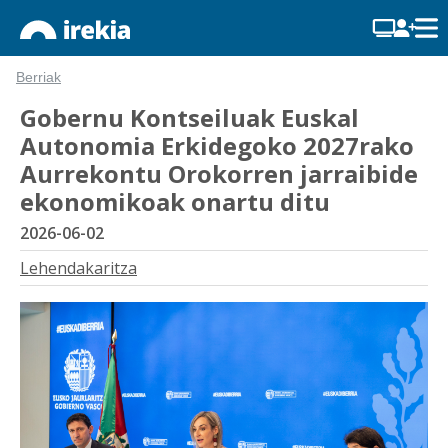
Berriak
Gobernu Kontseiluak Euskal
Autonomia Erkidegoko 2027rako
Aurrekontu Orokorren jarraibide
ekonomikoak onartu ditu
2026-06-02
Lehendakaritza