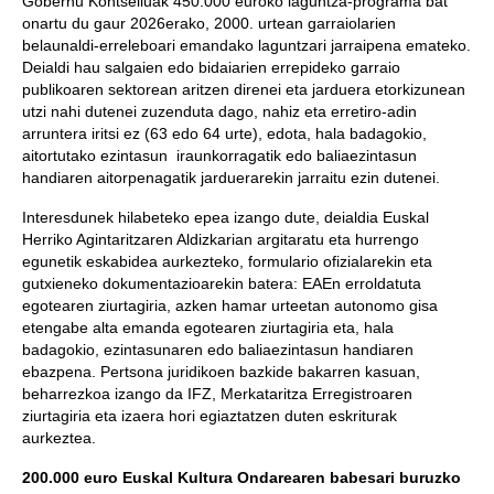
Gobernu Kontseiluak 450.000 euroko laguntza-programa bat
onartu du gaur 2026erako, 2000. urtean garraiolarien
belaunaldi-erreleboari emandako laguntzari jarraipena emateko.
Deialdi hau salgaien edo bidaiarien errepideko garraio
publikoaren sektorean aritzen direnei eta jarduera etorkizunean
utzi nahi dutenei zuzenduta dago, nahiz eta erretiro-adin
arruntera iritsi ez (63 edo 64 urte), edota, hala badagokio,
aitortutako ezintasun iraunkorragatik edo baliaezintasun
handiaren aitorpenagatik jarduerarekin jarraitu ezin dutenei.
Interesdunek hilabeteko epea izango dute, deialdia Euskal
Herriko Agintaritzaren Aldizkarian argitaratu eta hurrengo
egunetik eskabidea aurkezteko, formulario ofizialarekin eta
gutxieneko dokumentazioarekin batera: EAEn erroldatuta
egotearen ziurtagiria, azken hamar urteetan autonomo gisa
etengabe alta emanda egotearen ziurtagiria eta, hala
badagokio, ezintasunaren edo baliaezintasun handiaren
ebazpena. Pertsona juridikoen bazkide bakarren kasuan,
beharrezkoa izango da IFZ, Merkataritza Erregistroaren
ziurtagiria eta izaera hori egiaztatzen duten eskriturak
aurkeztea.
200.000 euro Euskal Kultura Ondarearen babesari buruzko