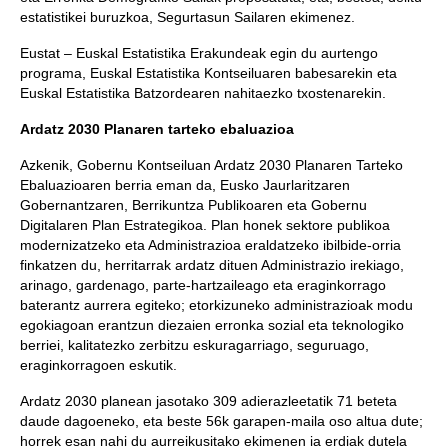
estatistikei buruzkoa, Segurtasun Sailaren ekimenez.
Eustat – Euskal Estatistika Erakundeak egin du aurtengo
programa, Euskal Estatistika Kontseiluaren babesarekin eta
Euskal Estatistika Batzordearen nahitaezko txostenarekin.
Ardatz 2030 Planaren tarteko ebaluazioa
Azkenik, Gobernu Kontseiluan Ardatz 2030 Planaren Tarteko
Ebaluazioaren berria eman da, Eusko Jaurlaritzaren
Gobernantzaren, Berrikuntza Publikoaren eta Gobernu
Digitalaren Plan Estrategikoa. Plan honek sektore publikoa
modernizatzeko eta Administrazioa eraldatzeko ibilbide-orria
finkatzen du, herritarrak ardatz dituen Administrazio irekiago,
arinago, gardenago, parte-hartzaileago eta eraginkorrago
baterantz aurrera egiteko; etorkizuneko administrazioak modu
egokiagoan erantzun diezaien erronka sozial eta teknologiko
berriei, kalitatezko zerbitzu eskuragarriago, seguruago,
eraginkorragoen eskutik.
Ardatz 2030 planean jasotako 309 adierazleetatik 71 beteta
daude dagoeneko, eta beste 56k garapen-maila oso altua dute;
horrek esan nahi du aurreikusitako ekimenen ia erdiak dutela