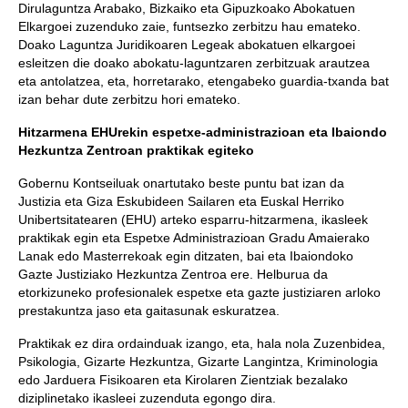
Dirulaguntza Arabako, Bizkaiko eta Gipuzkoako Abokatuen
Elkargoei zuzenduko zaie, funtsezko zerbitzu hau emateko.
Doako Laguntza Juridikoaren Legeak abokatuen elkargoei
esleitzen die doako abokatu-laguntzaren zerbitzuak arautzea
eta antolatzea, eta, horretarako, etengabeko guardia-txanda bat
izan behar dute zerbitzu hori emateko.
Hitzarmena EHUrekin espetxe-administrazioan eta Ibaiondo
Hezkuntza Zentroan praktikak egiteko
Gobernu Kontseiluak onartutako beste puntu bat izan da
Justizia eta Giza Eskubideen Sailaren eta Euskal Herriko
Unibertsitatearen (EHU) arteko esparru-hitzarmena, ikasleek
praktikak egin eta Espetxe Administrazioan Gradu Amaierako
Lanak edo Masterrekoak egin ditzaten, bai eta Ibaiondoko
Gazte Justiziako Hezkuntza Zentroa ere. Helburua da
etorkizuneko profesionalek espetxe eta gazte justiziaren arloko
prestakuntza jaso eta gaitasunak eskuratzea.
Praktikak ez dira ordainduak izango, eta, hala nola Zuzenbidea,
Psikologia, Gizarte Hezkuntza, Gizarte Langintza, Kriminologia
edo Jarduera Fisikoaren eta Kirolaren Zientziak bezalako
diziplinetako ikasleei zuzenduta egongo dira.