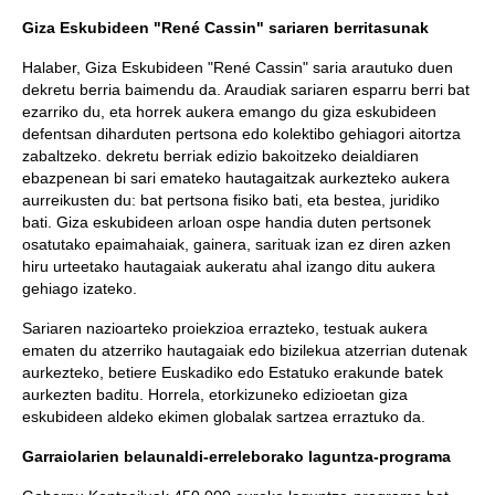
Giza Eskubideen "René Cassin" sariaren berritasunak
Halaber, Giza Eskubideen "René Cassin" saria arautuko duen
dekretu berria baimendu da. Araudiak sariaren esparru berri bat
ezarriko du, eta horrek aukera emango du giza eskubideen
defentsan diharduten pertsona edo kolektibo gehiagori aitortza
zabaltzeko. dekretu berriak edizio bakoitzeko deialdiaren
ebazpenean bi sari emateko hautagaitzak aurkezteko aukera
aurreikusten du: bat pertsona fisiko bati, eta bestea, juridiko
bati. Giza eskubideen arloan ospe handia duten pertsonek
osatutako epaimahaiak, gainera, sarituak izan ez diren azken
hiru urteetako hautagaiak aukeratu ahal izango ditu aukera
gehiago izateko.
Sariaren nazioarteko proiekzioa errazteko, testuak aukera
ematen du atzerriko hautagaiak edo bizilekua atzerrian dutenak
aurkezteko, betiere Euskadiko edo Estatuko erakunde batek
aurkezten baditu. Horrela, etorkizuneko edizioetan giza
eskubideen aldeko ekimen globalak sartzea erraztuko da.
Garraiolarien belaunaldi-erreleborako laguntza-programa