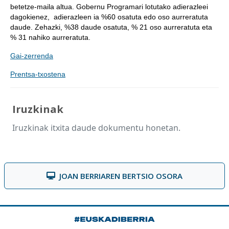
betetze-maila altua. Gobernu Programari lotutako adierazleei
dagokienez, adierazleen ia %60 osatuta edo oso aurreratuta
daude. Zehazki, %38 daude osatuta, % 21 oso aurreratuta eta
% 31 nahiko aurreratuta.
Gai-zerrenda
Prentsa-txostena
Iruzkinak
Iruzkinak itxita daude dokumentu honetan.
JOAN BERRIAREN BERTSIO OSORA