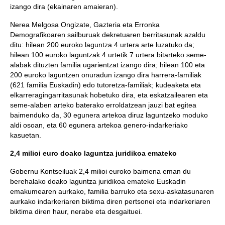
izango dira (ekainaren amaieran).
Nerea Melgosa Ongizate, Gazteria eta Erronka
Demografikoaren sailburuak dekretuaren berritasunak azaldu
ditu: hilean 200 euroko laguntza 4 urtera arte luzatuko da;
hilean 100 euroko laguntzak 4 urtetik 7 urtera bitarteko seme-
alabak dituzten familia ugarientzat izango dira; hilean 100 eta
200 euroko laguntzen onuradun izango dira harrera-familiak
(621 familia Euskadin) edo tutoretza-familiak; kudeaketa eta
elkarreragingarritasunak hobetuko dira, eta eskatzailearen eta
seme-alaben arteko baterako erroldatzean jauzi bat egitea
baimenduko da, 30 egunera artekoa diruz laguntzeko moduko
aldi osoan, eta 60 egunera artekoa genero-indarkeriako
kasuetan.
2,4 milioi euro doako laguntza juridikoa emateko
Gobernu Kontseiluak 2,4 milioi euroko baimena eman du
berehalako doako laguntza juridikoa emateko Euskadin
emakumearen aurkako, familia barruko eta sexu-askatasunaren
aurkako indarkeriaren biktima diren pertsonei eta indarkeriaren
biktima diren haur, nerabe eta desgaituei.