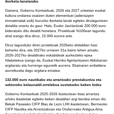
ikerketa-lanetarako
Gainera, Gobernu Kontseiluak, 2026 eta 2027 urteetan euskal
kultura-ondarea osatzen duten elementuei (adierazpen
immaterialak ezik) buruzko ikerketa-lanak egiteko dirulaguntzen
deialdia onartu du gaur. Hala, Eusko Jaurlaritzak 200.000 euro
bideratuko ditu deialdi honetara. Proiektuak %100ean lagundu
ahal izango dira diruz, 15.000 eurora arte.
Diruz lagunduko diren proiektuak 2026eko ekitaldian hasi
beharko dira, eta 2027ko urriaren 31a baino lehen amaitu.
2026-2027ko deialdirako eskabideak aurkezteko epea
hilabetekoa izango da, Euskal Herriko Agintaritzaren Aldizkarian
argitaratu eta hurrengo egunetik aurrera. Ekainaren erdialdera
aurreikusita dago argitara ematea.
132.000 euro nautikako eta arrantzako prestakuntza eta
sektoreko belaunaldi-erreleboa sustatzeko beken bidez
Gobernu Kontseiluak 2025-2026 ikasturtean itsas arrantza
arloko ikasketak egiteko beken deialdiari argi berdea eman dio.
Bekak Pasaiako CIFP Blas de Lezo LHII ikastetxean, Bermeoko
CIFP Nautika eta Arrantzakoan eta Ondarroako Antigua Ama