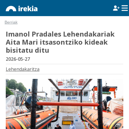
Berriak
Imanol Pradales Lehendakariak
Aita Mari itsasontziko kideak
bisitatu ditu
2026-05-27
Lehendakaritza