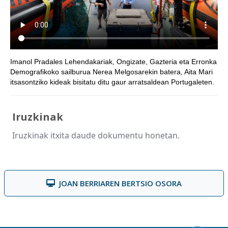
Imanol Pradales Lehendakariak, Ongizate, Gazteria eta Erronka
Demografikoko sailburua Nerea Melgosarekin batera, Aita Mari
itsasontziko kideak bisitatu ditu gaur arratsaldean Portugaleten.
Iruzkinak
Iruzkinak itxita daude dokumentu honetan.
JOAN BERRIAREN BERTSIO OSORA