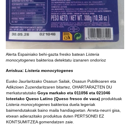
Alerta Espainiako behi-gazta fresko batean
Listeria
monocytogenes
bakterioa detektatu izanaren ondorioz
Arriskua:
Listeria monocytogenes
Eusko Jaurlaritzako Osasun Sailak, Osasun Publikoaren eta
Adikzioen Zuzendaritzaren bitartez, OHARTARAZTEN DU
merkaturatutako
Goya markako eta 011056 eta 021046
loteetako Queso Latino (Queso fresco de vaca)
produktuak
Listeria monocytogenes
bakterioa duela legeriak
baimendutakoak baino maila handiagoetan. Arreta-neurri gisa,
etxean adierazitako produktua duten PERTSONEI EZ
KONTSUMITZEA gomendatzen zaie.