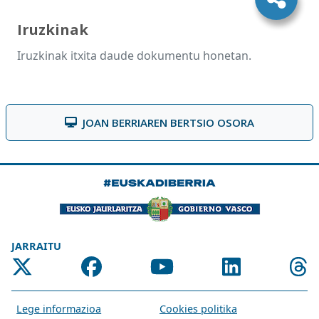
Iruzkinak
Iruzkinak itxita daude dokumentu honetan.
JOAN BERRIAREN BERTSIO OSORA
JARRAITU
Lege informazioa
Cookies politika