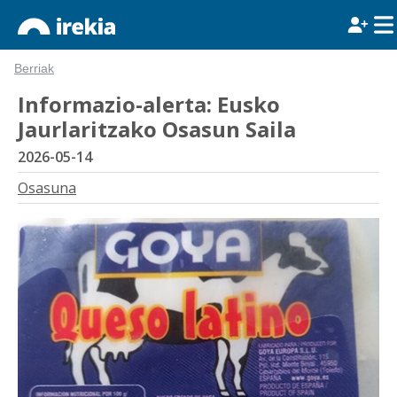
Berriak
Informazio-alerta: Eusko
Jaurlaritzako Osasun Saila
2026-05-14
Osasuna