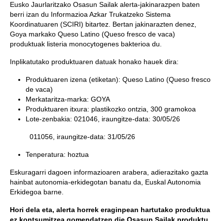
Eusko Jaurlaritzako Osasun Sailak alerta-jakinarazpen baten
berri izan du Informazioa Azkar Trukatzeko Sistema
Koordinatuaren (SCIRI) bitartez. Bertan jakinarazten denez,
Goya markako Queso Latino (Queso fresco de vaca)
produktuak listeria monocytogenes bakterioa du.
Inplikatutako produktuaren datuak honako hauek dira:
Produktuaren izena (etiketan): Queso Latino (Queso fresco
de vaca)
Merkataritza-marka: GOYA
Produktuaren itxura: plastikozko ontzia, 300 gramokoa
Lote-zenbakia: 021046, iraungitze-data: 30/05/26
011056, iraungitze-data: 31/05/26
Tenperatura: hoztua
Eskuragarri dagoen informazioaren arabera, adierazitako gazta
hainbat autonomia-erkidegotan banatu da, Euskal Autonomia
Erkidegoa barne.
Hori dela eta, alerta horrek eraginpean hartutako produktua
ez kontsumitzea gomendatzen die Osasun Sailak produktu