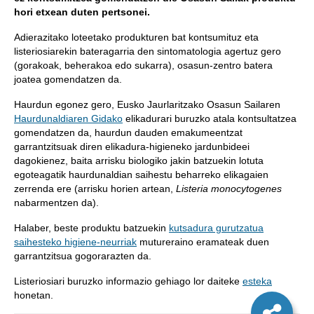
hori etxean duten pertsonei.
Adierazitako loteetako produkturen bat kontsumituz eta
listeriosiarekin bateragarria den sintomatologia agertuz gero
(gorakoak, beherakoa edo sukarra), osasun-zentro batera
joatea gomendatzen da.
Haurdun egonez gero, Eusko Jaurlaritzako Osasun Sailaren
Haurdunaldiaren Gidako
elikadurari buruzko atala kontsultatzea
gomendatzen da, haurdun dauden emakumeentzat
garrantzitsuak diren elikadura-higieneko jardunbideei
dagokienez, baita arrisku biologiko jakin batzuekin lotuta
egoteagatik haurdunaldian saihestu beharreko elikagaien
zerrenda ere (arrisku horien artean,
Listeria monocytogenes
nabarmentzen da).
Halaber, beste produktu batzuekin
kutsadura gurutzatua
saihesteko higiene-neurriak
mutureraino eramateak duen
garrantzitsua gogorarazten da.
Listeriosiari buruzko informazio gehiago lor daiteke
esteka
honetan.