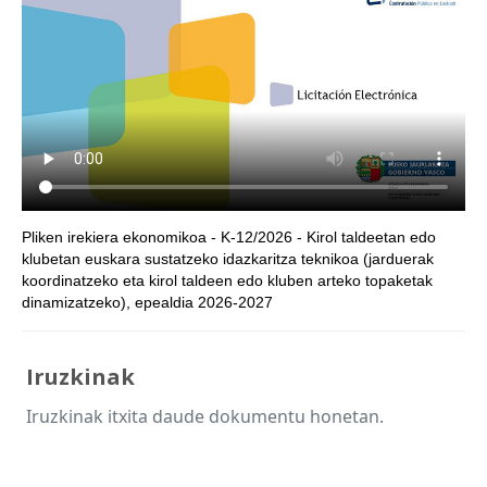
Pliken irekiera ekonomikoa - K-12/2026 - Kirol taldeetan edo
klubetan euskara sustatzeko idazkaritza teknikoa (jarduerak
koordinatzeko eta kirol taldeen edo kluben arteko topaketak
dinamizatzeko), epealdia 2026-2027
Iruzkinak
Iruzkinak itxita daude dokumentu honetan.