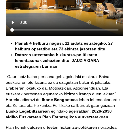
Planak 4 helburu nagusi, 11 ardatz estrategiko, 27
helburu operatibo eta 73 ekintza jasotzen ditu
Datozen urteetarako hizkuntza-politikaren
lehentasunak zehazten ditu, JAUZIA GARA
estrategiaren barruan
"Gaur inoiz baino pertsona gehiagok daki euskara. Baina
euskararen etorkizuna ez da ezagutzan bakarrik jokatuko.
Erabileran jokatuko da. Motibazioan. Atxikimenduan. Eta
euskarak pertsonen eguneroko bizitzan izango duen lekuan".
Horrela adierazi du
Ibone Bengoetxea
lehen lehendakariorde
eta Kultura eta Hizkuntza Politikako sailburuak gaur goizean
Eusko Legebiltzarrean
egindako agerraldian,
2026-2030
aldiko Euskararen Plan Estrategikoa aurkezterakoan.
Plan honek datozen urteetan hizkuntza-politikaren norabidea