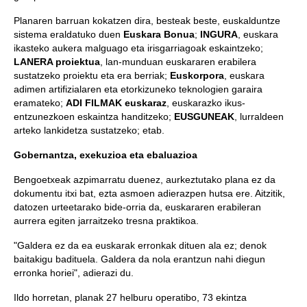
Planaren barruan kokatzen dira, besteak beste, euskalduntze
sistema eraldatuko duen
Euskara Bonua
;
INGURA
, euskara
ikasteko aukera malguago eta irisgarriagoak eskaintzeko;
LANERA proiektua
, lan-munduan euskararen erabilera
sustatzeko proiektu eta era berriak;
Euskorpora
, euskara
adimen artifizialaren eta etorkizuneko teknologien garaira
eramateko;
ADI FILMAK euskaraz
, euskarazko ikus-
entzunezkoen eskaintza handitzeko;
EUSGUNEAK
, lurraldeen
arteko lankidetza sustatzeko; etab.
Gobernantza, exekuzioa eta ebaluazioa
Bengoetxeak azpimarratu duenez, aurkeztutako plana ez da
dokumentu itxi bat, ezta asmoen adierazpen hutsa ere. Aitzitik,
datozen urteetarako bide-orria da, euskararen erabileran
aurrera egiten jarraitzeko tresna praktikoa.
"Galdera ez da ea euskarak erronkak dituen ala ez; denok
baitakigu badituela. Galdera da nola erantzun nahi diegun
erronka horiei", adierazi du.
Ildo horretan, planak 27 helburu operatibo, 73 ekintza