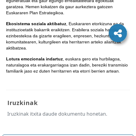
eguneratuak eta gaur egungo errealitateetara egokituak
garatzea. Hemen kokatzen da gaur aurkeztera gatozen
Euskararen Plan Estrategikoa.
Ekosistema soziala aktibatuz
, Euskararen etorkizuna ez da
instituzioetatik bakarrik eraikitzen. Erabilera soziala handitzeko,
ezinbestekoa da gizarte eragileen, enpresen, hezkuntza
komunitatearen, kulturgileen eta herritarren arteko aliantzak
aktibatzea.
Lotura emozionala indartuz
, euskara gero eta hurbilagoa,
naturalagoa eta erakargarriagoa izan dadin, bereziki transmisio
familiarik jaso ez duten herritarren eta etorri berrien artean.
Iruzkinak
Iruzkinak itxita daude dokumentu honetan.