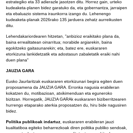
estrategiko eta 33 adierazle jasotzen ditu. Horrez gain, urteko
kudeaketa-planen bidez garatuko da, eta gobernantza, jarraipen
eta ebaluazio sistema iraunkorra izango du. Lehenengo
kudeaketa-planak 2026rako 135 jarduera zehatz aurreikusten
ditu.
Lehendakariordearen hitzetan, "anbizioz eraikitako plana da,
baina errealitatean oinarritua; norabide argiarekin, baina
egokitzeko gaitasunarekin; eta, batez ere, euskararen
etorkizuna lankidetzatik eta adostasun zabaletatik eraiki nahi
duen plana"
JAUZIA GARA
Eusko Jaurlaritzak euskararen etorkizunari begira egiten duen
proposamena da JAUZIA GARA. Erronka nagusia erabileran
kokatzen du, motibazioan, atxikimenduan eta eguneroko
bizitzan. Horregatik, JAUZIA GARAk euskararen biziberritzearen
hurrengo etaparako aterkia proposatzen du, hiru bide nagusiren
bidez.
Politika publikoak indartuz
, euskararen erabileran jauzi
kualitatiboa egiteko beharrezkoak diren politika publiko sendoak,