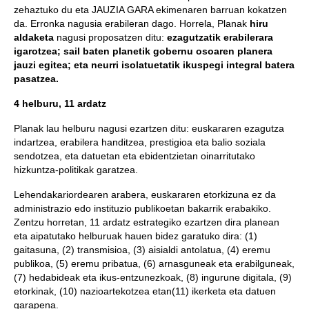
zehaztuko du eta JAUZIA GARA ekimenaren barruan kokatzen
da. Erronka nagusia erabileran dago. Horrela, Planak
hiru
aldaketa
nagusi proposatzen ditu:
ezagutzatik erabilerara
igarotzea; sail baten planetik gobernu osoaren planera
jauzi egitea; eta neurri isolatuetatik ikuspegi integral batera
pasatzea.
4 helburu, 11 ardatz
Planak lau helburu nagusi ezartzen ditu: euskararen ezagutza
indartzea, erabilera handitzea, prestigioa eta balio soziala
sendotzea, eta datuetan eta ebidentzietan oinarritutako
hizkuntza-politikak garatzea.
Lehendakariordearen arabera, euskararen etorkizuna ez da
administrazio edo instituzio publikoetan bakarrik erabakiko.
Zentzu horretan, 11 ardatz estrategiko ezartzen dira planean
eta aipatutako helburuak hauen bidez garatuko dira: (1)
gaitasuna, (2) transmisioa, (3) aisialdi antolatua, (4) eremu
publikoa, (5) eremu pribatua, (6) arnasguneak eta erabilguneak,
(7) hedabideak eta ikus-entzunezkoak, (8) ingurune digitala, (9)
etorkinak, (10) nazioartekotzea etan(11) ikerketa eta datuen
garapena.