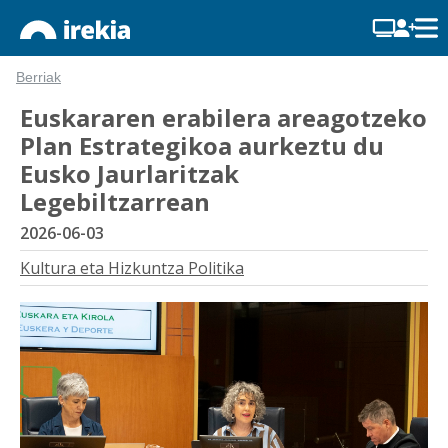
Berriak
Euskararen erabilera areagotzeko
Plan Estrategikoa aurkeztu du
Eusko Jaurlaritzak
Legebiltzarrean
2026-06-03
Kultura eta Hizkuntza Politika