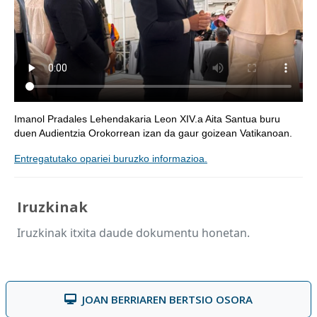
Imanol Pradales Lehendakaria Leon XIV.a Aita Santua buru
duen Audientzia Orokorrean izan da gaur goizean Vatikanoan.
Entregatutako opariei buruzko informazioa.
Iruzkinak
Iruzkinak itxita daude dokumentu honetan.
JOAN BERRIAREN BERTSIO OSORA