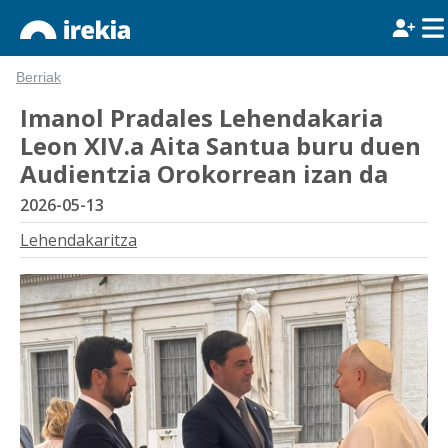
Berriak
Imanol Pradales Lehendakaria
Leon XIV.a Aita Santua buru duen
Audientzia Orokorrean izan da
2026-05-13
Lehendakaritza