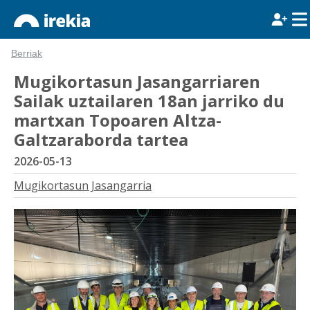
Berriak
Mugikortasun Jasangarriaren
Sailak uztailaren 18an jarriko du
martxan Topoaren Altza-
Galtzaraborda tartea
2026-05-13
Mugikortasun Jasangarria