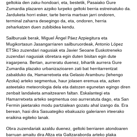
geltokia den zaku-hondoari, eta, bestetik, Pasaiako Gure
Zumardia plazaren azpiko lurpeko geltoki berria estreinatuko da.
Jarduketa horri esker, tarte berria martxan jarri ondoren,
terminal zaharra desegingo da, eta, ondoren, herria
zeharkatzen duen zubibidea kendu.
Sailburuak berak, Miguel Ángel Páez Azpiegitura eta
Mugikortasun Jasangarriaren sailburuordeak, Antonio López
ETSko zuzendari nagusiak eta Javier Seoane Euskotreneko
zuzendari nagusiak obretara egin duten bisitan egin dute
iragarpena. Bertan, aurreratu duenez, bihartik aurrera Gure
Zumardia plazako urbanizazioaren zati bat herritarrentzat
zabalduko da, Hamarretxeta eta Gelasio Aramburu (lehengo
Azoka) arteko segmentua, haur jolasen eremua eta, azken
asteetako meteorologia dela eta datozen egunetan egingo diren
zenbait landaketa amaitzearen faltan. Eskalantegi eta
Hamarretxeta arteko segmentua oso aurreratuta dago, eta San
Fermin jaietarako modu partzialean gozatu ahal izango da. Era
berean, hasi dira Sasuategiko ebakuazio galeriaren irteerako
eraikina egiteko lanak.
Obra zuzendariak azaldu duenez, geltoki berriaren atondoaren
barruan amaitu dira Altza eta Galtzaraborda arteko plaka