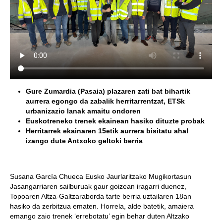
Gure Zumardia (Pasaia) plazaren zati bat bihartik
aurrera egongo da zabalik herritarrentzat, ETSk
urbanizazio lanak amaitu ondoren
Euskotreneko trenek ekainean hasiko dituzte probak
Herritarrek ekainaren 15etik aurrera bisitatu ahal
izango dute Antxoko geltoki berria
Susana García Chueca Eusko Jaurlaritzako Mugikortasun
Jasangarriaren sailburuak gaur goizean iragarri duenez,
Topoaren Altza-Galtzaraborda tarte berria uztailaren 18an
hasiko da zerbitzua ematen. Horrela, alde batetik, amaiera
emango zaio trenek ‘errebotatu’ egin behar duten Altzako