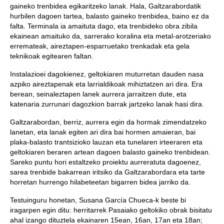
gaineko trenbidea egikaritzeko lanak. Hala, Galtzarabordatik
hurbilen dagoen tartea, balasto gaineko trenbidea, baino ez da
falta. Terminala ia amaituta dago, eta trenbideko obra zibila
ekainean amaituko da, sarrerako koralina eta metal-arotzeriako
erremateak, aireztapen-esparruetako trenkadak eta gela
teknikoak egitearen faltan.
Instalazioei dagokienez, geltokiaren muturretan dauden nasa
azpiko aireztapenak eta larrialdikoak mihiztatzen ari dira. Era
berean, seinaleztapen lanek aurrera jarraitzen dute, eta
katenaria zurrunari dagozkion barrak jartzeko lanak hasi dira.
Galtzarabordan, berriz, aurrera egin da hormak zimendatzeko
lanetan, eta lanak egiten ari dira bai hormen amaieran, bai
plaka-balasto trantsizioko lauzan eta tunelaren irteeraren eta
geltokiaren beraren artean dagoen balasto gaineko trenbidean.
Sareko puntu hori estaltzeko proiektu aurreratuta dagoenez,
sarea trenbide bakarrean iritsiko da Galtzarabordara eta tarte
horretan hurrengo hilabeteetan bigarren bidea jarriko da.
Testuinguru honetan, Susana García Chueca-k beste bi
iragarpen egin ditu: herritarrek Pasaiako geltokiko obrak bisitatu
ahal izango dituztela ekainaren 15ean, 16an, 17an eta 18an;