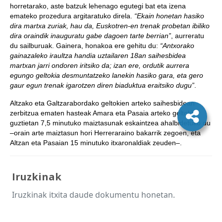
horretarako, aste batzuk lehenago egutegi bat eta izena
emateko prozedura argitaratuko direla.
“Ekain honetan hasiko
dira martxa zuriak, hau da, Euskotren-en trenak probetan ibiliko
dira oraindik inauguratu gabe dagoen tarte berrian”
, aurreratu
du sailburuak. Gainera, honakoa ere gehitu du:
“Antxorako
gainazaleko iraultza handia uztailaren 18an saihesbidea
martxan jarri ondoren iritsiko da; izan ere, ordutik aurrera
egungo geltokia desmuntatzeko lanekin hasiko gara, eta gero
gaur egun trenak igarotzen diren biaduktua eraitsiko dugu”
.
Altzako eta Galtzarabordako geltokien arteko saihesbidean
zerbitzua ematen hasteak Amara eta Pasaia arteko geltoki
guztietan 7,5 minutuko maiztasunak eskaintzea ahalbidetuko du
–orain arte maiztasun hori Herreraraino bakarrik zegoen, eta
Altzan eta Pasaian 15 minutuko itxaronaldiak zeuden–.
Iruzkinak
Iruzkinak itxita daude dokumentu honetan.