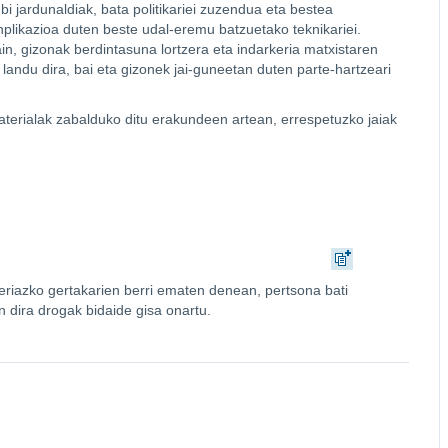
i jardunaldiak, bata politikariei zuzendua eta bestea
inplikazioa duten beste udal-eremu batzuetako teknikariei.
in, gizonak berdintasuna lortzera eta indarkeria matxistaren
landu dira, bai eta gizonek jai-guneetan duten parte-hartzeari
aterialak zabalduko ditu erakundeen artean, errespetuzko jaiak
keriazko gertakarien berri ematen denean, pertsona bati
in dira drogak bidaide gisa onartu.