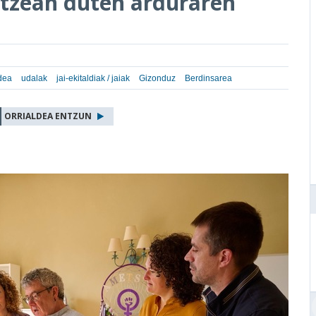
ortzean duten arduraren
dea
udalak
jai-ekitaldiak / jaiak
Gizonduz
Berdinsarea
ORRIALDEA ENTZUN