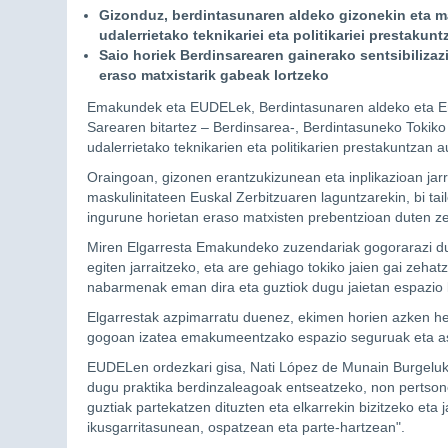
Gizonduz, berdintasunaren aldeko gizonekin eta mas
udalerrietako teknikariei eta politikariei prestakun
Saio horiek Berdinsarearen gainerako sentsibilizaz
eraso matxistarik gabeak lortzeko
Emakundek eta EUDELek, Berdintasunaren aldeko eta 
Sarearen bitartez – Berdinsarea-, Berdintasuneko Tokiko 
udalerrietako teknikarien eta politikarien prestakuntzan a
Oraingoan, gizonen erantzukizunean eta inplikazioan jar
maskulinitateen Euskal Zerbitzuaren laguntzarekin, bi tai
ingurune horietan eraso matxisten prebentzioan duten ze
Miren Elgarresta Emakundeko zuzendariak gogorarazi du 
egiten jarraitzeko, eta are gehiago tokiko jaien gai zehat
nabarmenak eman dira eta guztiok dugu jaietan espazio li
Elgarrestak azpimarratu duenez, ekimen horien azken helb
gogoan izatea emakumeentzako espazio seguruak eta ask
EUDELen ordezkari gisa, Nati López de Munain Burgeluko 
dugu praktika berdinzaleagoak entseatzeko, non pertso
guztiak partekatzen dituzten eta elkarrekin bizitzeko eta
ikusgarritasunean, ospatzean eta parte-hartzean".