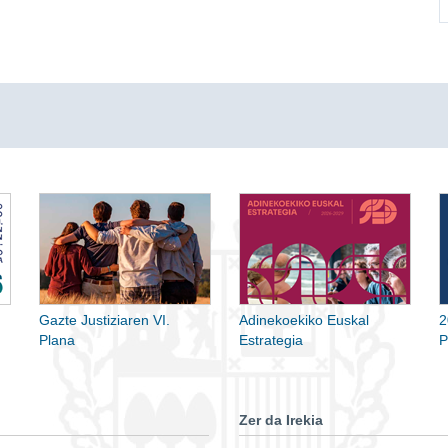
Gazte Justiziaren VI.
Adinekoekiko Euskal
2
Plana
Estrategia
P
Zer da Irekia