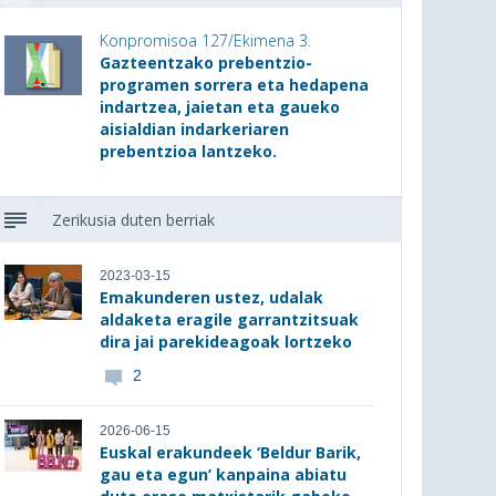
Konpromisoa 127/Ekimena 3.
Gazteentzako prebentzio-
programen sorrera eta hedapena
indartzea, jaietan eta gaueko
aisialdian indarkeriaren
prebentzioa lantzeko.
Zerikusia duten berriak
2023-03-15
Emakunderen ustez, udalak
aldaketa eragile garrantzitsuak
dira jai parekideagoak lortzeko
2
2026-06-15
Euskal erakundeek ‘Beldur Barik,
gau eta egun’ kanpaina abiatu