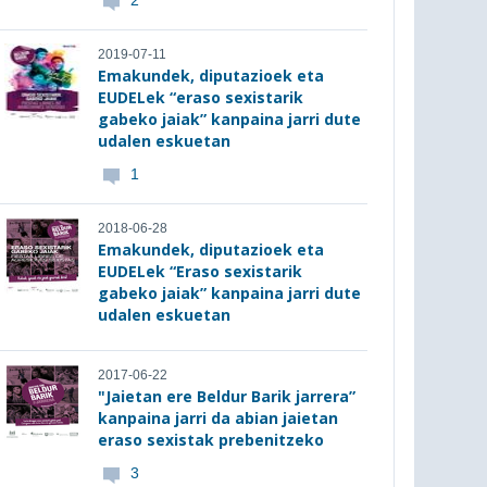
2
2019-07-11
Emakundek, diputazioek eta
EUDELek “eraso sexistarik
gabeko jaiak” kanpaina jarri dute
udalen eskuetan
1
2018-06-28
Emakundek, diputazioek eta
EUDELek “Eraso sexistarik
gabeko jaiak” kanpaina jarri dute
udalen eskuetan
2017-06-22
"Jaietan ere Beldur Barik jarrera”
kanpaina jarri da abian jaietan
eraso sexistak prebenitzeko
3