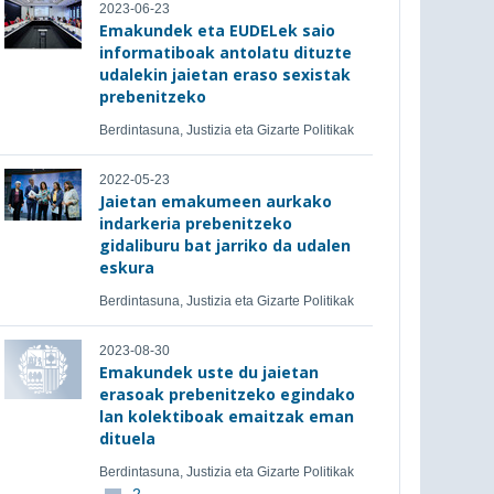
2023-06-23
Emakundek eta EUDELek saio
informatiboak antolatu dituzte
udalekin jaietan eraso sexistak
prebenitzeko
Berdintasuna, Justizia eta Gizarte Politikak
2022-05-23
Jaietan emakumeen aurkako
indarkeria prebenitzeko
gidaliburu bat jarriko da udalen
eskura
Berdintasuna, Justizia eta Gizarte Politikak
2023-08-30
Emakundek uste du jaietan
erasoak prebenitzeko egindako
lan kolektiboak emaitzak eman
dituela
Berdintasuna, Justizia eta Gizarte Politikak