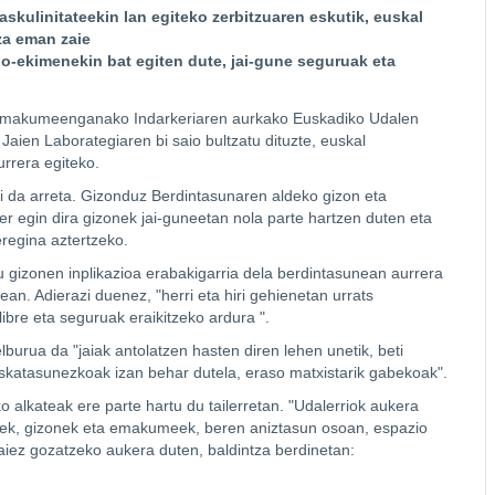
kulinitateekin lan egiteko zerbitzuaren eskutik, euskal
tza eman zaie
io-ekimenekin bat egiten dute, jai-gune seguruak eta
Emakumeenganako Indarkeriaren aurkako Euskadiko Udalen
Jaien Laborategiaren bi saio bultzatu dituzte, euskal
urrera egiteko.
ri da arreta. Gizonduz Berdintasunaren aldeko gizon eta
ler egin dira gizonek jai-guneetan nola parte hartzen duten eta
regina aztertzeko.
gizonen inplikazioa erabakigarria dela berdintasunean aurrera
zean. Adierazi duenez, "herri eta hiri gehienetan urrats
bre eta seguruak eraikitzeko ardura ".
urua da "jaiak antolatzen hasten diren lehen unetik, beti
atasunezkoak izan behar dutela, eraso matxistarik gabekoak".
alkateak ere parte hartu du tailerretan. "Udalerriok aukera
nek, gizonek eta emakumeek, beren aniztasun osoan, espazio
 jaiez gozatzeko aukera duten, baldintza berdinetan: