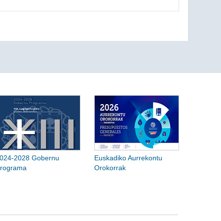
024-2028 Gobernu
Euskadiko Aurrekontu
rograma
Orokorrak