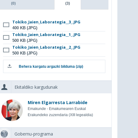
(0)
(3)
Tokiko_Jaien_Laborategia__3_.JPG
400 KB (JPG)
Tokiko_Jaien_Laborategia__1_.JPG
500 KB (JPG)
Tokiko_Jaien_Laborategia__2_.JPG
500 KB (JPG)
Behera kargatu argazki bilduma (zip)
Ekitaldiko kargudunak
Miren Elgarresta Larrabide
Emakunde - Emakumearen Euskal
Erakundeko zuzendaria (XIII legealdia)
Gobernu-programa