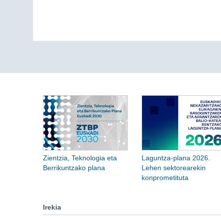
Zientzia, Teknologia eta
Laguntza-plana 2026.
Berrikuntzako plana
Lehen sektorearekin
konprometituta
Irekia