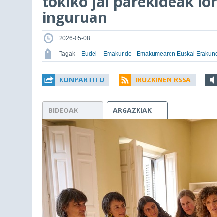
tokiko jai parekideak l
inguruan
2026-05-08
Tagak
Eudel
Emakunde - Emakumearen Euskal Erakun
KONPARTITU
IRUZKINEN RSSA
BIDEOAK
ARGAZKIAK