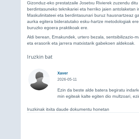
Gizonduz-eko prestatzaile Josetxu Rivierek zuzendu ditu b
berdintasuneko teknikariei eta herriko jaien antolaketan 
Maskulinitateei eta berdintasunari buruz hausnartzeaz ga
aurka egitera bideratutako esku-hartze metodologiak ere 
buruzko egoera praktikoak ere.
Aldi berean, Emakundek, urtero bezala, sentsibilizazio-m
eta erasorik eta jarrera matxistarik gabekoen aldekoak.
Iruzkin bat
Xaver
2026-05-11
Ezin da beste alde batera begiratu indar
min egiteak kalte egiten dio multzoari, ez
Iruzkinak itxita daude dokumentu honetan