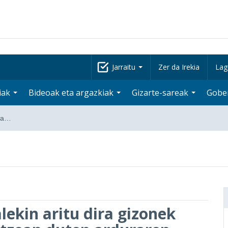
Jarraitu
Zer da Irekia
Lag
iak
Bideoak eta argazkiak
Gizarte-sareak
Gobe
ira…
ekin aritu dira gizonek