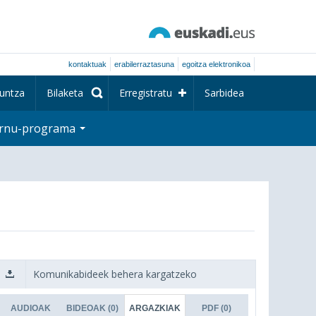
kontaktuak
erabilerraztasuna
egoitza elektronikoa
untza
Bilaketa
Erregistratu
Sarbidea
rnu-programa
Komunikabideek behera kargatzeko
AUDIOAK
BIDEOAK
(0)
ARGAZKIAK
PDF
(0)