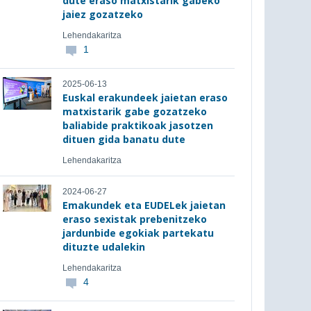
dute eraso matxistarik gabeko
jaiez gozatzeko
Lehendakaritza
1
2025-06-13
Euskal erakundeek jaietan eraso
matxistarik gabe gozatzeko
baliabide praktikoak jasotzen
dituen gida banatu dute
Lehendakaritza
2024-06-27
Emakundek eta EUDELek jaietan
eraso sexistak prebenitzeko
jardunbide egokiak partekatu
dituzte udalekin
Lehendakaritza
4