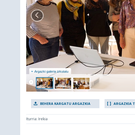
‹
Argazki galeria izkutatu
BEHERA KARGATU ARGAZKIA
ARGAZKIA 
Iturria: Irekia