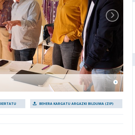
›
TXERTATU
BEHERA KARGATU ARGAZKI BILDUMA (ZIP)