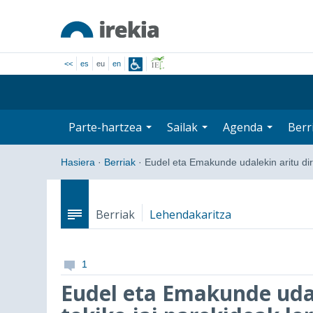
<<
es
eu
en
Parte-hartzea
Sailak
Agenda
Berr
Hasiera
·
Berriak
·
Eudel eta Emakunde udalekin aritu d
Berriak
Lehendakaritza
1
Eudel eta Emakunde udal