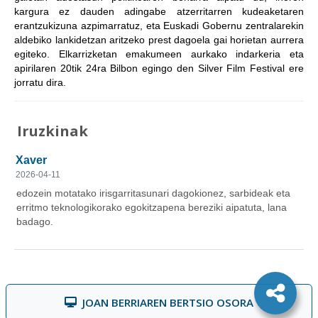
kargura ez dauden adingabe atzerritarren kudeaketaren
erantzukizuna azpimarratuz, eta Euskadi Gobernu zentralarekin
aldebiko lankidetzan aritzeko prest dagoela gai horietan aurrera
egiteko. Elkarrizketan emakumeen aurkako indarkeria eta
apirilaren 20tik 24ra Bilbon egingo den Silver Film Festival ere
jorratu dira.
Iruzkinak
JOAN BERRIAREN BERTSIO OSORA