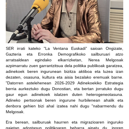
SER irrati kateko "La Ventana Euskadi" saioan Ongizate,
Gazteria eta Erronka Demografikoko sailburuari atzo
arratsaldean egindako elkarrizketan, Nerea Melgosak
azpimarratu zuen garrantzitsua dela politika publikoak garatzea,
adinekoek beren ingurunean bizitza aktiboa eta luzea izan
dezaten, osasuna, kultura eta aisia bezalako eremuak barne.
"Datorren astelehenean 2026-2029 Adinekoekiko Estrategia
berria aurkeztuko dugu Donostian, eta bertan jorratuko dugu
gaur egun adinekoek islatzen duten heterogeneotasuna.
Adineko pertsonak beren ingurune hurbilenean ahalik eta
denbora gehien bizi ahal izatea nahi dugu "nabarmendu du
Melgosak.
Era berean, sailburuak haurren eta migrazioaren inguruko
gaietan adostasun politikoaren beharra aipatu du, inoren