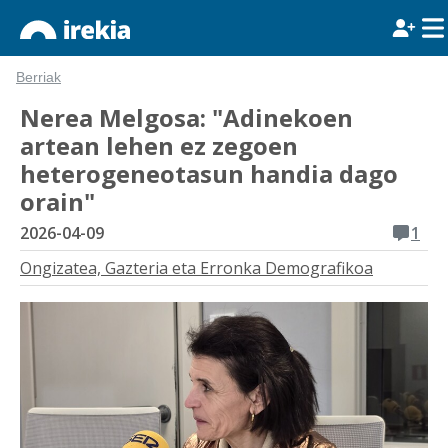
Berriak
Nerea Melgosa: "Adinekoen
artean lehen ez zegoen
heterogeneotasun handia dago
orain"
2026-04-09
1
Ongizatea, Gazteria eta Erronka Demografikoa