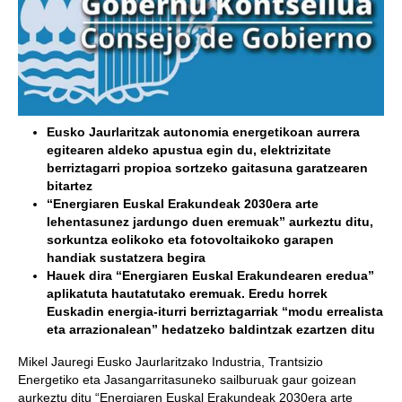
Eusko Jaurlaritzak autonomia energetikoan aurrera
egitearen aldeko apustua egin du, elektrizitate
berriztagarri propioa sortzeko gaitasuna garatzearen
bitartez
“Energiaren Euskal Erakundeak 2030era arte
lehentasunez jardungo duen eremuak” aurkeztu ditu,
sorkuntza eolikoko eta fotovoltaikoko garapen
handiak sustatzera begira
Hauek dira “Energiaren Euskal Erakundearen eredua”
aplikatuta hautatutako eremuak. Eredu horrek
Euskadin energia-iturri berriztagarriak “modu errealista
eta arrazionalean” hedatzeko baldintzak ezartzen ditu
Mikel Jauregi Eusko Jaurlaritzako Industria, Trantsizio
Energetiko eta Jasangarritasuneko sailburuak gaur goizean
aurkeztu ditu “Energiaren Euskal Erakundeak 2030era arte