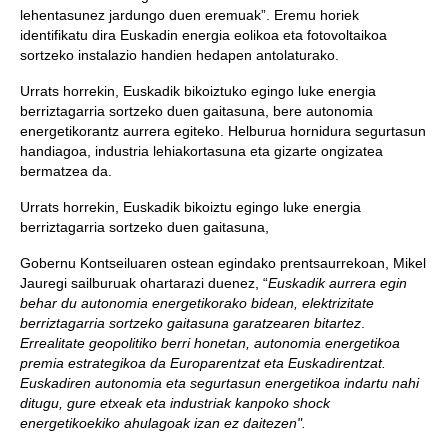
lehentasunez jardungo duen eremuak”. Eremu horiek
identifikatu dira Euskadin energia eolikoa eta fotovoltaikoa
sortzeko instalazio handien hedapen antolaturako.
Urrats horrekin, Euskadik bikoiztuko egingo luke energia
berriztagarria sortzeko duen gaitasuna, bere autonomia
energetikorantz aurrera egiteko. Helburua hornidura segurtasun
handiagoa, industria lehiakortasuna eta gizarte ongizatea
bermatzea da.
Urrats horrekin, Euskadik bikoiztu egingo luke energia
berriztagarria sortzeko duen gaitasuna,
Gobernu Kontseiluaren ostean egindako prentsaurrekoan, Mikel
Jauregi sailburuak ohartarazi duenez, “
Euskadik aurrera egin
behar du autonomia energetikorako bidean, elektrizitate
berriztagarria sortzeko gaitasuna garatzearen bitartez
.
Errealitate geopolitiko berri honetan, autonomia energetikoa
premia estrategikoa da Europarentzat eta Euskadirentzat.
Euskadiren autonomia eta segurtasun energetikoa indartu nahi
ditugu, gure etxeak eta industriak kanpoko shock
energetikoekiko ahulagoak izan ez daitezen".