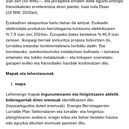
izan zen (50 MW)—, eta jarraipena ematen diete eguzki-energia
fotovoltaikoko erreferentzia diren plantei, hala nola Ekian
(24 MW, 2020an).
Euskadiren abiapuntua hartu behar da aintzat: Euskadin
elektrizitate-produkzio berriztagarria kontsumo elektrikoaren
% 7,9 izan zen 2024an, Europako batez bestekoa % 46,9 izan
zenean. Ikuspegi berriak sorkuntza propioa bizkortzen du,
lurraldea estandar kontinentaletara hurbildu dadin. Eta
horretarako, autokontsumoko instalazioen bultzada —tamaina
ertaineko eta txikiko instalazioak— eta kokapen onenetako
garapen eoliko eta fotovoltaiko handiak konbinatzen ditu.
Mapak eta lehentasunak
mapa
Lehenengo mapak
Ingurumenaren eta hirigintzaren aldetik
bideragarriak diren eremuak
identifikatzen ditu
(haizea/eguzkia duten eremuak). Energia Berriztagarrien
Lurralde Plan Sektorialaren eta lurralde- eta hirigintza-
plangintzaren arabera, eragin txikia eta behar besteko haizea
edo eguzkia dituzten eremuak jasotzen ditu.