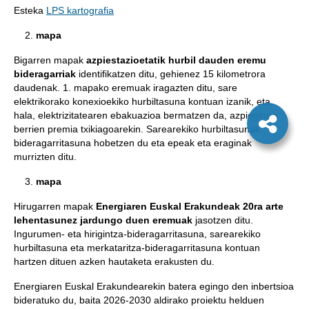
Esteka
LPS kartografia
mapa
Bigarren mapak
azpiestazioetatik hurbil dauden eremu
bideragarriak
identifikatzen ditu, gehienez 15 kilometrora
daudenak. 1. mapako eremuak iragazten ditu, sare
elektrikorako konexioekiko hurbiltasuna kontuan izanik, eta,
hala, elektrizitatearen ebakuazioa bermatzen da, azpiegitura
berrien premia txikiagoarekin. Sarearekiko hurbiltasunak
bideragarritasuna hobetzen du eta epeak eta eraginak
murrizten ditu.
mapa
Hirugarren mapak
Energiaren Euskal Erakundeak 20ra arte
lehentasunez jardungo duen eremuak
jasotzen ditu.
Ingurumen- eta hirigintza-bideragarritasuna, sarearekiko
hurbiltasuna eta merkataritza-bideragarritasuna kontuan
hartzen dituen azken hautaketa erakusten du.
Energiaren Euskal Erakundearekin batera egingo den inbertsioa
bideratuko du, baita 2026-2030 aldirako proiektu helduen