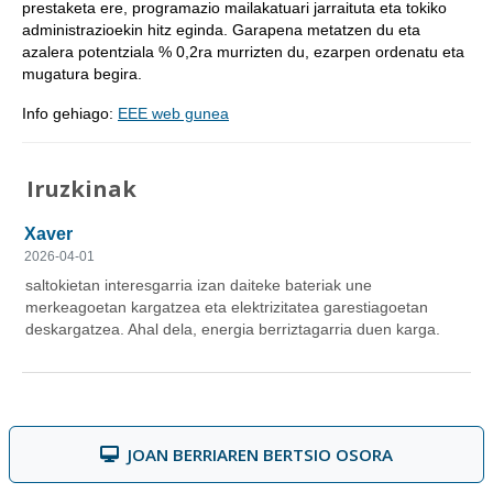
prestaketa ere, programazio mailakatuari jarraituta eta tokiko
administrazioekin hitz eginda. Garapena metatzen du eta
azalera potentziala % 0,2ra murrizten du, ezarpen ordenatu eta
mugatura begira.
Info gehiago:
EEE web gunea
Iruzkinak
JOAN BERRIAREN BERTSIO OSORA