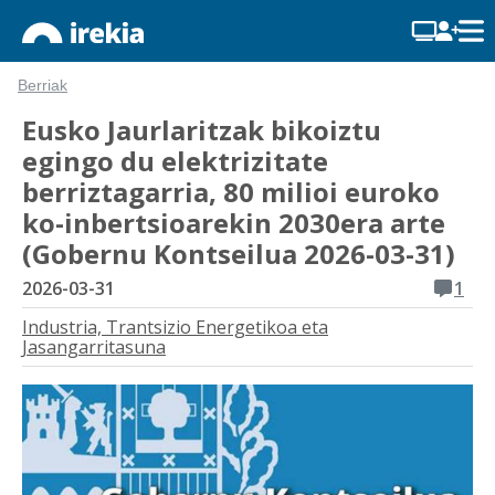
Berriak
Eusko Jaurlaritzak bikoiztu
egingo du elektrizitate
berriztagarria, 80 milioi euroko
ko-inbertsioarekin 2030era arte
(Gobernu Kontseilua 2026-03-31)
2026-03-31
1
Industria, Trantsizio Energetikoa eta
Jasangarritasuna