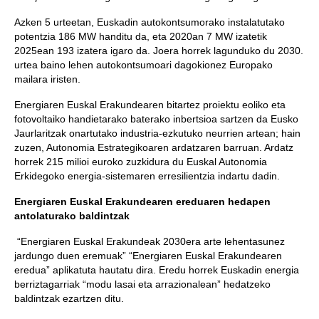
Azken 5 urteetan, Euskadin autokontsumorako instalatutako
potentzia 186 MW handitu da, eta 2020an 7 MW izatetik
2025ean 193 izatera igaro da. Joera horrek lagunduko du 2030.
urtea baino lehen autokontsumoari dagokionez Europako
mailara iristen.
Energiaren Euskal Erakundearen bitartez proiektu eoliko eta
fotovoltaiko handietarako baterako inbertsioa sartzen da Eusko
Jaurlaritzak onartutako industria-ezkutuko neurrien artean; hain
zuzen, Autonomia Estrategikoaren ardatzaren barruan. Ardatz
horrek 215 milioi euroko zuzkidura du Euskal Autonomia
Erkidegoko energia-sistemaren erresilientzia indartu dadin.
Energiaren Euskal Erakundearen ereduaren hedapen
antolaturako baldintzak
“Energiaren Euskal Erakundeak 2030era arte lehentasunez
jardungo duen eremuak” “Energiaren Euskal Erakundearen
eredua” aplikatuta hautatu dira. Eredu horrek Euskadin energia
berriztagarriak “modu lasai eta arrazionalean” hedatzeko
baldintzak ezartzen ditu.