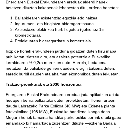
Energiaren Euskal Erakundearen ereduak alderdi hauek
betetzen dituzten kokapenak lehenesten ditu, ordena honetan:
Baliabidearen existentzia: eguzkia edo haizea.
Ingurumen- eta hirigintza-bideragarritasuna.
Azpiestazio elektrikoa hurbil egotea (gehienez 15
kilometrotara).
Proiektuaren bideragarritasun komertziala.
Irizpide horiek erakundeen jarduna gidatzen duten hiru mapa
publikotan islatzen dira, eta azalera potentziala Euskadiko
lurraldearen % 0,2ra murrizten dute. Horrela, hedapena
metatzen da baliabide gehien dauden, eragin txikiena duten,
saretik hurbil dauden eta ahalmen ekonomikoa duten lekuetan.
Trakzio-proiektuak eta 2030 horizontea
Energiaren Euskal Erakundearen eredua jada aplikatzen ari da
hedapen berria bultzatuko duten proiektuetan. Horien artean
daude Labrazako Parke Eolikoa (40 MW) eta Ekienea planta
fotovoltaikoa (108 MW), Euskadiko handiena izango dena.
Mugarri horiek tamaina handiko parke eoliko berririk eraiki gabe
emandako bi hamarkada zuzentzen dituzte —azkena Badaia