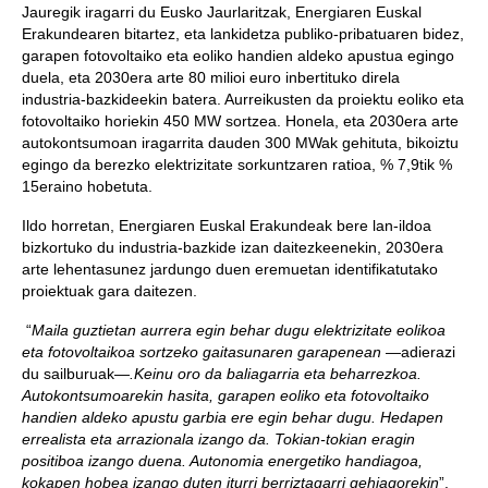
Jauregik iragarri du Eusko Jaurlaritzak, Energiaren Euskal
Erakundearen bitartez, eta lankidetza publiko-pribatuaren bidez,
garapen fotovoltaiko eta eoliko handien aldeko apustua egingo
duela, eta 2030era arte 80 milioi euro inbertituko direla
industria-bazkideekin batera. Aurreikusten da proiektu eoliko eta
fotovoltaiko horiekin 450 MW sortzea. Honela, eta 2030era arte
autokontsumoan iragarrita dauden 300 MWak gehituta, bikoiztu
egingo da berezko elektrizitate sorkuntzaren ratioa, % 7,9tik %
15eraino hobetuta.
Ildo horretan, Energiaren Euskal Erakundeak bere lan-ildoa
bizkortuko du industria-bazkide izan daitezkeenekin, 2030era
arte lehentasunez jardungo duen eremuetan identifikatutako
proiektuak gara daitezen.
“
Maila guztietan aurrera egin behar dugu elektrizitate eolikoa
eta fotovoltaikoa sortzeko gaitasunaren garapenean
—adierazi
du sailburuak—
.Keinu oro da baliagarria eta beharrezkoa.
Autokontsumoarekin hasita, garapen eoliko eta fotovoltaiko
handien aldeko apustu garbia ere egin behar dugu. Hedapen
errealista eta arrazionala izango da. Tokian-tokian eragin
positiboa izango duena. Autonomia energetiko handiagoa,
kokapen hobea izango duten iturri berriztagarri gehiagorekin
”.