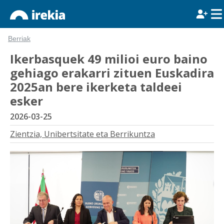
Berriak
Ikerbasquek 49 milioi euro baino
gehiago erakarri zituen Euskadira
2025an bere ikerketa taldeei
esker
2026-03-25
Zientzia, Unibertsitate eta Berrikuntza