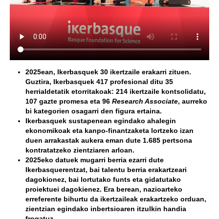
2025ean, Ikerbasquek 30 ikertzaile erakarri zituen.
Guztira, Ikerbasquek 417 profesional ditu 35
herrialdetatik etorritakoak: 214 ikertzaile kontsolidatu,
107 gazte promesa eta 96
Research Associate
, aurreko
bi kategorien osagarri den figura ertaina.
Ikerbasquek sustapenean egindako ahalegin
ekonomikoak eta kanpo-finantzaketa lortzeko izan
duen arrakastak aukera eman dute 1.685 pertsona
kontratatzeko zientziaren arloan.
2025eko datuek mugarri berria ezarri dute
Ikerbasquerentzat, bai talentu berria erakartzeari
dagokionez, bai lortutako funts eta gidatutako
proiektuei dagokienez. Era berean, nazioarteko
erreferente bihurtu da ikertzaileak erakartzeko orduan,
zientzian egindako inbertsioaren itzulkin handia
frogatuz.