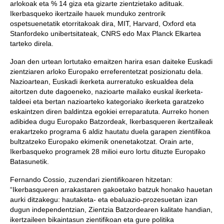
arlokoak eta % 14 giza eta gizarte zientzietako adituak.
Ikerbasqueko ikertzaile hauek munduko zentrorik
ospetsuenetatik etorritakoak dira, MIT, Harvard, Oxford eta
Stanfordeko unibertsitateak, CNRS edo Max Planck Elkartea
tarteko direla.
Joan den urtean lortutako emaitzen harira esan daiteke Euskadi
zientziaren arloko Europako erreferentetzat posizionatu dela.
Nazioartean, Euskadi ikerketa aurreratuko eskualdea dela
aitortzen dute dagoeneko, nazioarte mailako euskal ikerketa-
taldeei eta bertan nazioarteko kategoriako ikerketa garatzeko
eskaintzen diren baldintza egokiei erreparatuta. Aurreko honen
adibidea dugu Europako Batzordeak, Ikerbasqueren ikertzaileak
erakartzeko programa 6 aldiz hautatu duela garapen zientifikoa
bultzatzeko Europako ekimenik onenetakotzat. Orain arte,
Ikerbasqueko programek 28 milioi euro lortu dituzte Europako
Batasunetik.
Fernando Cossio, zuzendari zientifikoaren hitzetan:
“Ikerbasqueren arrakastaren gakoetako batzuk honako hauetan
aurki ditzakegu: hautaketa- eta ebaluazio-prozesuetan izan
dugun independentzian, Zientzia Batzordearen kalitate handian,
ikertzaileen bikaintasun zientifikoan eta gure politika