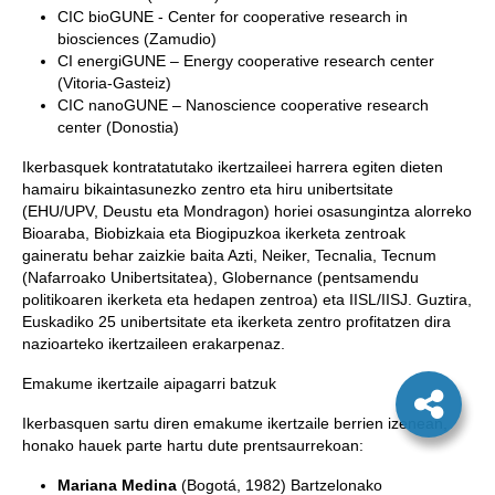
CIC bioGUNE - Center for cooperative research in
biosciences (Zamudio)
CI energiGUNE – Energy cooperative research center
(Vitoria-Gasteiz)
CIC nanoGUNE – Nanoscience cooperative research
center (Donostia)
Ikerbasquek kontratatutako ikertzaileei harrera egiten dieten
hamairu bikaintasunezko zentro eta hiru unibertsitate
(EHU/UPV, Deustu eta Mondragon) horiei osasungintza alorreko
Bioaraba, Biobizkaia eta Biogipuzkoa ikerketa zentroak
gaineratu behar zaizkie baita Azti, Neiker, Tecnalia, Tecnum
(Nafarroako Unibertsitatea), Globernance (pentsamendu
politikoaren ikerketa eta hedapen zentroa) eta IISL/IISJ. Guztira,
Euskadiko 25 unibertsitate eta ikerketa zentro profitatzen dira
nazioarteko ikertzaileen erakarpenaz.
Emakume ikertzaile aipagarri batzuk
Ikerbasquen sartu diren emakume ikertzaile berrien izenean,
honako hauek parte hartu dute prentsaurrekoan:
Mariana Medina
(Bogotá, 1982) Bartzelonako