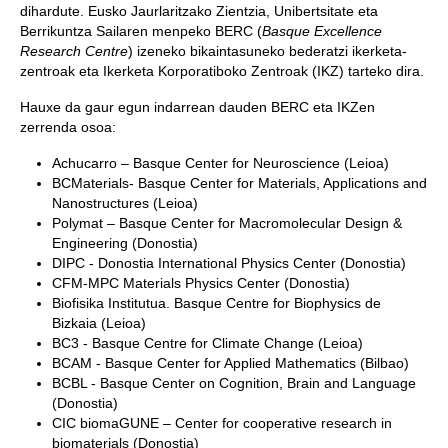
dihardute. Eusko Jaurlaritzako Zientzia, Unibertsitate eta
Berrikuntza Sailaren menpeko BERC (
Basque Excellence
Research Centre
) izeneko bikaintasuneko bederatzi ikerketa-
zentroak eta Ikerketa Korporatiboko Zentroak (IKZ) tarteko dira.
Hauxe da gaur egun indarrean dauden BERC eta IKZen
zerrenda osoa:
Achucarro – Basque Center for Neuroscience (Leioa)
BCMaterials- Basque Center for Materials, Applications and
Nanostructures (Leioa)
Polymat – Basque Center for Macromolecular Design &
Engineering (Donostia)
DIPC - Donostia International Physics Center (Donostia)
CFM-MPC Materials Physics Center (Donostia)
Biofisika Institutua. Basque Centre for Biophysics de
Bizkaia (Leioa)
BC3 - Basque Centre for Climate Change (Leioa)
BCAM - Basque Center for Applied Mathematics (Bilbao)
BCBL - Basque Center on Cognition, Brain and Language
(Donostia)
CIC biomaGUNE – Center for cooperative research in
biomaterials (Donostia)