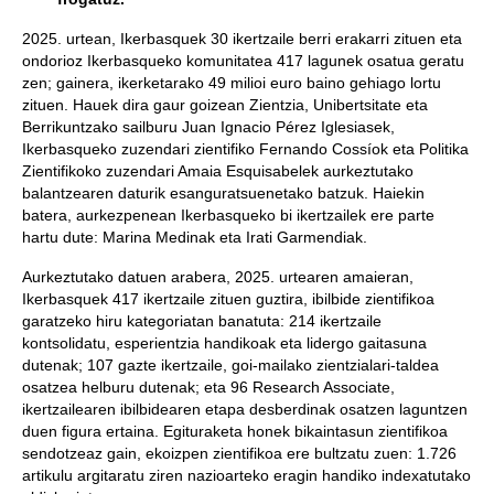
2025. urtean, Ikerbasquek 30 ikertzaile berri erakarri zituen eta
ondorioz Ikerbasqueko komunitatea 417 lagunek osatua geratu
zen; gainera, ikerketarako 49 milioi euro baino gehiago lortu
zituen. Hauek dira gaur goizean Zientzia, Unibertsitate eta
Berrikuntzako sailburu Juan Ignacio Pérez Iglesiasek,
Ikerbasqueko zuzendari zientifiko Fernando Cossíok eta Politika
Zientifikoko zuzendari Amaia Esquisabelek aurkeztutako
balantzearen daturik esanguratsuenetako batzuk. Haiekin
batera, aurkezpenean Ikerbasqueko bi ikertzailek ere parte
hartu dute: Marina Medinak eta Irati Garmendiak.
Aurkeztutako datuen arabera, 2025. urtearen amaieran,
Ikerbasquek 417 ikertzaile zituen guztira, ibilbide zientifikoa
garatzeko hiru kategoriatan banatuta: 214 ikertzaile
kontsolidatu, esperientzia handikoak eta lidergo gaitasuna
dutenak; 107 gazte ikertzaile, goi-mailako zientzialari-taldea
osatzea helburu dutenak; eta 96 Research Associate,
ikertzailearen ibilbidearen etapa desberdinak osatzen laguntzen
duen figura ertaina. Egituraketa honek bikaintasun zientifikoa
sendotzeaz gain, ekoizpen zientifikoa ere bultzatu zuen: 1.726
artikulu argitaratu ziren nazioarteko eragin handiko indexatutako