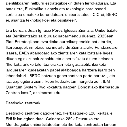
zientifikoaren helburu estrategikoekin duten lerrokaduran. Eta
batez ere, Euskadiko zientzia eta teknologia sare osoari
zerbitzua emateko borondatean: unibertsitateei, CIC-ei, BERC-
ei, aliantza teknologikoei eta ospitaleei”.
Era berean, Juan Ignacio Pérez Iglesias Zientzia, Unibertsitate
eta Berrikuntzako sailburuak nabarmendu duenez, 2025ean,
Plan Estrategikoan ezarritako aurreikuspenekin bat etorrita,
Ikerbasquek irmotasunez indartu du Zientziarako Fundazioaren
izaera, EAEn abangoardiako zientziaren katalizatzaile legez
dituen eginkizunak zabaldu eta dibertsifikatu dituen heinean.
“Ikerketa arloko talentua erakarri eta garatzetik, ikerketa-
jardueraren kudeaketan papel aktiboagoa hartzera igaro zen
lehendabizi –BERC batzuen gobernantzan parte hartuz–, eta
iaz, azpiegitura zientifikoen kudeaketan murgildu zen, IBM
Quantum System Two kokatuta dagoen Donostiako Ikerbasque
Zentroa kasu”, azpimarratu du.
Destinoko zentroak
Destinoko zentroei dagokienez, Ikerbasqueko 128 ikertzaile
EHUk lan egiten dute. Gainerako 289k Deustuko eta
Mondragoiko unibertsitateetan eta ikerketa zentroetan lanean