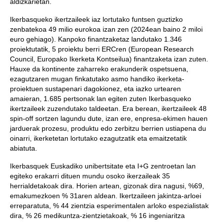
aldizkarietan.
Ikerbasqueko ikertzaileek iaz lortutako funtsen guztizko
zenbatekoa 49 milio eurokoa izan zen (2024ean baino 2 miloi
euro gehiago). Kanpoko finantzaketaz landutako 1.346
proiektutatik, 5 proiektu berri ERCren (European Research
Council, Europako Ikerketa Kontseilua) finantzaketa izan zuten.
Hauxe da kontinente zaharreko erakunderik ospetsuena,
ezagutzaren mugan finkatutako asmo handiko ikerketa-
proiektuen sustapenari dagokionez, eta iazko urtearen
amaieran, 1.685 pertsonak lan egiten zuten Ikerbasqueko
ikertzaileek zuzendutako taldeetan. Era berean, ikertzaileek 48
spin-off sortzen lagundu dute, izan ere, enpresa-ekimen hauen
jarduerak prozesu, produktu edo zerbitzu berrien ustiapena du
oinarri, ikerketetan lortutako ezagutzatik eta emaitzetatik
abiatuta.
Ikerbasquek Euskadiko unibertsitate eta I+G zentroetan lan
egiteko erakarri dituen mundu osoko ikerzaileak 35
herrialdetakoak dira. Horien artean, gizonak dira nagusi, %69,
emakumezkoen % 31aren aldean. Ikertzaileen jakintza-arloei
erreparatuta, % 44 zientzia esperimentalen arloko espezialistak
dira, % 26 medikuntza-zientzietakoak, % 16 ingeniaritza