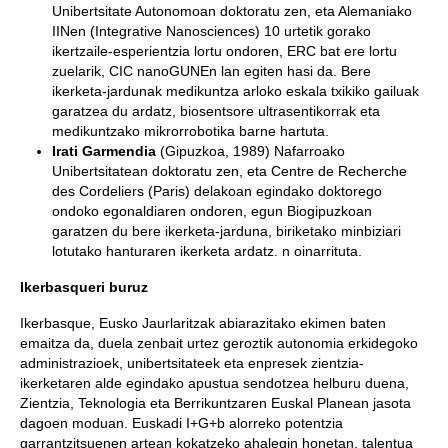
Unibertsitate Autonomoan doktoratu zen, eta Alemaniako
IINen (Integrative Nanosciences) 10 urtetik gorako
ikertzaile-esperientzia lortu ondoren, ERC bat ere lortu
zuelarik, CIC nanoGUNEn lan egiten hasi da. Bere
ikerketa-jardunak medikuntza arloko eskala txikiko gailuak
garatzea du ardatz, biosentsore ultrasentikorrak eta
medikuntzako mikrorrobotika barne hartuta.
Irati Garmendia
(Gipuzkoa, 1989) Nafarroako
Unibertsitatean doktoratu zen, eta Centre de Recherche
des Cordeliers (Paris) delakoan egindako doktorego
ondoko egonaldiaren ondoren, egun Biogipuzkoan
garatzen du bere ikerketa-jarduna, biriketako minbiziari
lotutako hanturaren ikerketa ardatz. n oinarrituta.
Ikerbasqueri buruz
Ikerbasque, Eusko Jaurlaritzak abiarazitako ekimen baten
emaitza da, duela zenbait urtez geroztik autonomia erkidegoko
administrazioek, unibertsitateek eta enpresek zientzia-
ikerketaren alde egindako apustua sendotzea helburu duena,
Zientzia, Teknologia eta Berrikuntzaren Euskal Planean jasota
dagoen moduan. Euskadi I+G+b alorreko potentzia
garrantzitsuenen artean kokatzeko ahalegin honetan, talentua