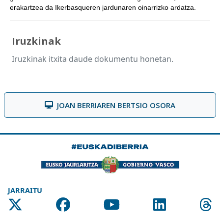
erakartzea da Ikerbasqueren jardunaren oinarrizko ardatza.
Iruzkinak
Iruzkinak itxita daude dokumentu honetan.
JOAN BERRIAREN BERTSIO OSORA
JARRAITU