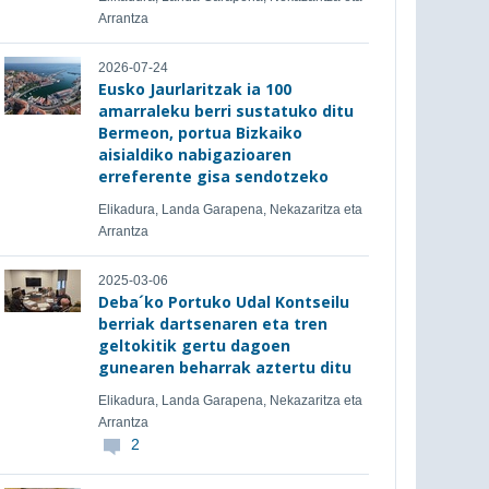
Arrantza
2026-07-24
Eusko Jaurlaritzak ia 100
amarraleku berri sustatuko ditu
Bermeon, portua Bizkaiko
aisialdiko nabigazioaren
erreferente gisa sendotzeko
Elikadura, Landa Garapena, Nekazaritza eta
Arrantza
2025-03-06
Deba´ko Portuko Udal Kontseilu
berriak dartsenaren eta tren
geltokitik gertu dagoen
gunearen beharrak aztertu ditu
Elikadura, Landa Garapena, Nekazaritza eta
Arrantza
2