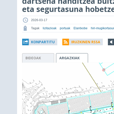
dartsena handitzea bul
eta segurtasuna hobetz
2026-03-17
Tagak
lizitazioak
portuak
Elantxobe
hiri-mugikortasu
KONPARTITU
IRUZKINEN RSSA
BIDEOAK
ARGAZKIAK