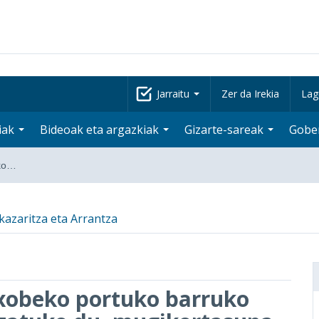
Jarraitu
Zer da Irekia
Lag
iak
Bideoak eta argazkiak
Gizarte-sareak
Gobe
uko…
kazaritza eta Arrantza
txobeko portuko barruko