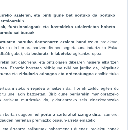
lurreko azaleran, eta biribilgune bat sortuko da portuko
ertsioarekin
ak, funtzionalagoak eta kostaldeko udalerrietan hobeto
Barredo sailburuak
rtuaren barruko dartsenaren azalera handitzeko
proiektua,
etzeko eta bertara sartzen direnen segurtasuna indartzeko. Esku-
(BEZik gabe), eta
bederatzi hilabeteko
egikaritze-epea.
rekin bat datorrena, eta ontziolaren dikearen hasiera elkartzen
tzea
. Espazio horretan biribilgune txiki bat jarriko da, ibilgailuak
ituena
eta
zirkulazio arinagoa eta ordenatuagoa
ahalbidetuko
tara iristeko errepidea amaitzen da. Horrek zaildu egiten du
ditu une jakin batzuetan. Biribilgune berriarekin maniobratzeko
arriskua murriztuko da, gidarientzako zein oinezkoentzako
an bertan dagoen
heliportura sartu ahal izango dira
. Izan ere,
un dauden herrietan premiazko osasun-arreta emateko.
 eta Arrantza sailburuak nabarmendu duenez, proiektu honek