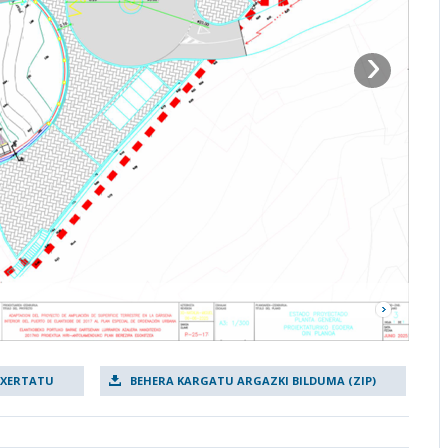
›
TXERTATU
BEHERA KARGATU ARGAZKI BILDUMA (ZIP)