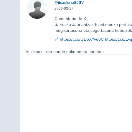
@itsaslurraEJGV
2026-03-17
Comentario de
X
:
⚓ Eusko Jaurlaritzak Elantxobeko portuk
mugikortasuna eta segurtasuna hobetzek
🔗
https://t.co/tyDpXYvq0C
https://t.co/
Iruzkinak itxita daude dokumentu honetan