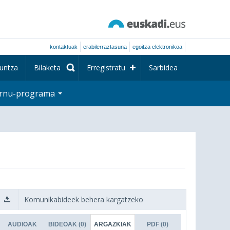
kontaktuak
erabilerraztasuna
egoitza elektronikoa
untza
Bilaketa
Erregistratu
Sarbidea
rnu-programa
Komunikabideek behera kargatzeko
AUDIOAK
BIDEOAK
(0)
ARGAZKIAK
PDF
(0)