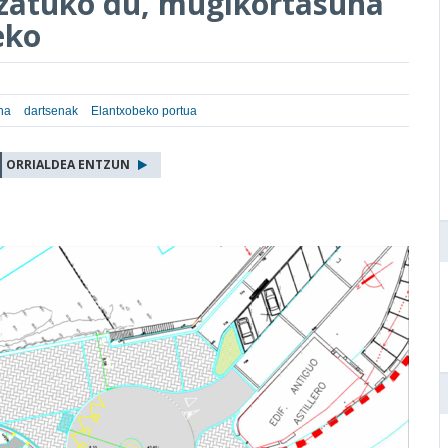
tzatuko du, mugikortasuna
eko
na
dartsenak
Elantxobeko portua
ORRIALDEA ENTZUN