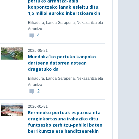
portuko arrantza-kaia
konpontzeko lanak esleitu ditu,
1,5 milioi euroko inbertsioarekin
Elikadura, Landa Garapena, Nekazaritza eta
Arrantza
4
2025-05-21
Mundaka´ko portuko kanpoko
dartsena datorren astean
dragatuko da
Elikadura, Landa Garapena, Nekazaritza eta
Arrantza
2
2026-01-31
Bermeoko portuak espazioa eta
eraginkortasuna irabaziko ditu
funtsezko zerbitzu-pabiloi baten
berrikuntza eta handitzearekin