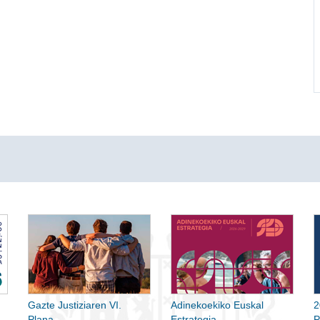
Gazte Justiziaren VI.
Adinekoekiko Euskal
2
Plana
Estrategia
P