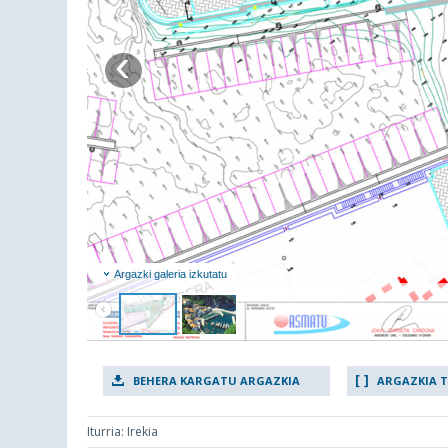
‹
Argazki galeria izkutatu
BEHERA KARGATU ARGAZKIA
ARGAZKIA 
Iturria: Irekia