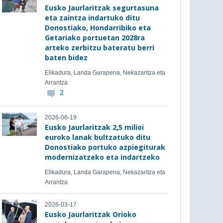
Eusko Jaurlaritzak segurtasuna
eta zaintza indartuko ditu
Donostiako, Hondarribiko eta
Getariako portuetan 2028ra
arteko zerbitzu bateratu berri
baten bidez
Elikadura, Landa Garapena, Nekazaritza eta
Arrantza
2
2026-06-19
Eusko Jaurlaritzak 2,5 milioi
euroko lanak bultzatuko ditu
Donostiako portuko azpiegiturak
modernizatzeko eta indartzeko
Elikadura, Landa Garapena, Nekazaritza eta
Arrantza
2026-03-17
Eusko Jaurlaritzak Orioko