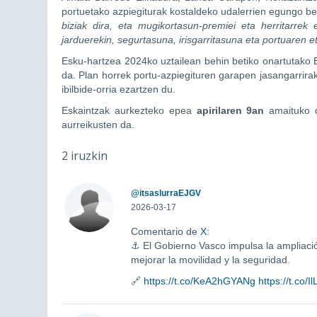
portuetako azpiegiturak kostaldeko udalerrien egungo be
biziak dira, eta mugikortasun-premiei eta herritarrek
jarduerekin, segurtasuna, irisgarritasuna eta portuaren 
Esku-hartzea 2024ko uztailean behin betiko onartutako 
da. Plan horrek portu-azpiegituren garapen jasangarrirak
ibilbide-orria ezartzen du.
Eskaintzak aurkezteko epea
apirilaren 9an
amaituko 
aurreikusten da.
2 iruzkin
@itsaslurraEJGV
2026-03-17
Comentario de
X
:
⚓ El Gobierno Vasco impulsa la ampliació
mejorar la movilidad y la seguridad.
🔗
https://t.co/KeA2hGYANg
https://t.co/I