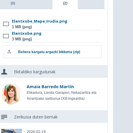
(0)
(2)
Elantxobe_Mapa_Irudia.png
1 MB (png)
Elantxobe.png
3 MB (png)
Behera kargatu argazki bilduma (zip)
Ekitaldiko kargudunak
Amaia Barredo Martín
Elikadura, Landa Garapen, Nekazaritza eta
Arrantzako sailburua (XIII legealdia)
Zerikusia duten berriak
2026-02-19