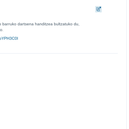
o barruko dartsena handitzea bultzatuko du,
o.
EwpYPH3C0I