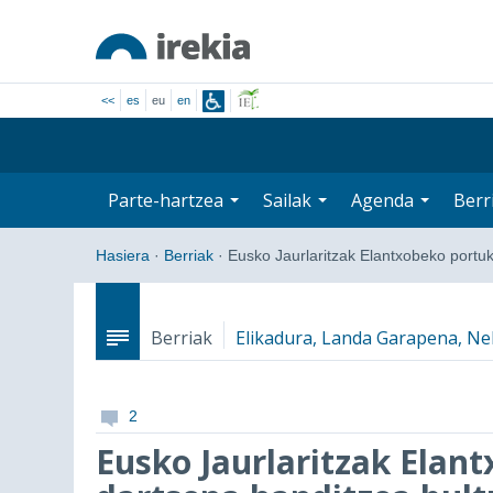
<<
es
eu
en
Parte-hartzea
Sailak
Agenda
Berr
Hasiera
·
Berriak
·
Eusko Jaurlaritzak Elantxobeko port
Berriak
Elikadura, Landa Garapena, Ne
2
Eusko Jaurlaritzak Elan