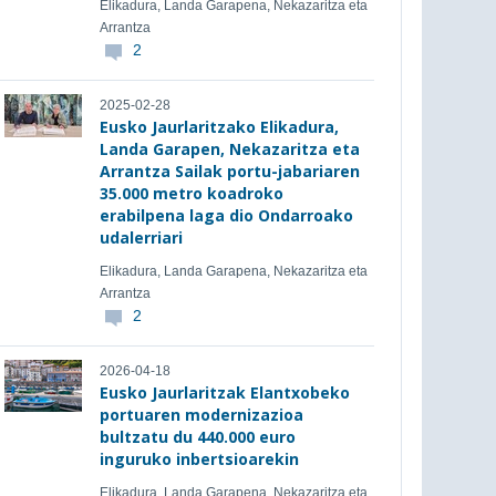
Elikadura, Landa Garapena, Nekazaritza eta
Arrantza
2
2025-02-28
Eusko Jaurlaritzako Elikadura,
Landa Garapen, Nekazaritza eta
Arrantza Sailak portu-jabariaren
35.000 metro koadroko
erabilpena laga dio Ondarroako
udalerriari
Elikadura, Landa Garapena, Nekazaritza eta
Arrantza
2
2026-04-18
Eusko Jaurlaritzak Elantxobeko
portuaren modernizazioa
bultzatu du 440.000 euro
inguruko inbertsioarekin
Elikadura, Landa Garapena, Nekazaritza eta