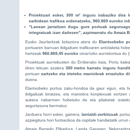
Proiektuari esker, 300 m² inguru irabaziko dira 
sarbidean trafikoa ordenatzeko, 960.869 euroko inb
“Lanean jarraitzen dugu gure portuak seguruago
integratuak izan daitezen", azpimarratu du Amaia 
Eusko Jaurlaritzak lizitaziora atera du
Elantxobeko po
portuaren barruan ibilgailuen trafikoaren antolaketa hob
hartzeak
960.869,45 euroko
oinarrizko aurrekontua du 
Proiektuak aurreikusten du Erriberako kaia, Portu kalea
diren lekuan azalera
300 metro karratu inguru handi
portuan
sartzeko eta irteteko maniobrak erraztuko d
duena.
Elantxobeko portua zaku-hondoa da gaur egun, eta ber
ibilgailuak biratzea, eta maniobra konplexuak sortzen 
aukera nabarmen hobetuko da eta pilaketak izateko 
segurtasuna bermatuz.
Jarduera horri esker, gainera,
larrialdi-zerbitzuak
portu
azpiegitura hori funtsezkoa da ospitale handietatik urr
Amaia Barredo Elikadura, Landa Garapen, Nekazaritza