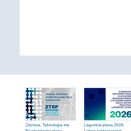
Zientzia, Teknologia eta
Laguntza-plana 2026.
Berrikuntzako plana
Lehen sektorearekin