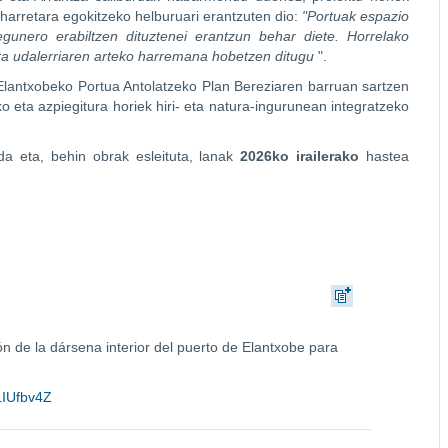
harretara egokitzeko helburuari erantzuten dio:
"Portuak espazio
 egunero erabiltzen dituztenei erantzun behar diete. Horrelako
eta udalerriaren arteko harremana hobetzen ditugu
".
Elantxobeko Portua Antolatzeko Plan Bereziaren barruan sartzen
o eta azpiegitura horiek hiri- eta natura-ingurunean integratzeko
da eta, behin obrak esleituta, lanak
2026ko irailerako
hastea
n de la dársena interior del puerto de Elantxobe para
lLIUfbv4Z