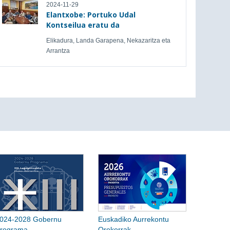
2024-11-29
Elantxobe: Portuko Udal
Kontseilua eratu da
Elikadura, Landa Garapena, Nekazaritza eta
Arrantza
024-2028 Gobernu
Euskadiko Aurrekontu
rograma
Orokorrak