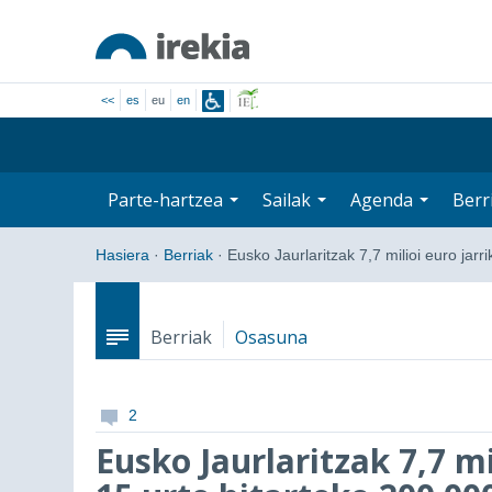
<<
es
eu
en
Parte-hartzea
Sailak
Agenda
Berr
Hasiera
·
Berriak
·
Eusko Jaurlaritzak 7,7 milioi euro jar
Berriak
Osasuna
2
Eusko Jaurlaritzak 7,7 mi