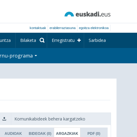
kontaktuak
erabilerraztasuna
egoitza elektronikoa
untza
Bilaketa
Erregistratu
Sarbidea
rnu-programa
Komunikabideek behera kargatzeko
AUDIOAK
BIDEOAK
(0)
ARGAZKIAK
PDF
(0)