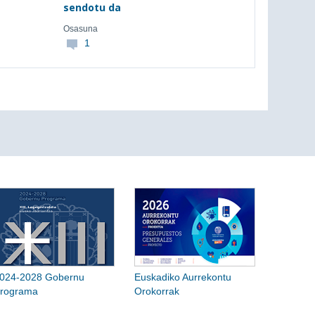
sendotu da
Osasuna
1
024-2028 Gobernu
Euskadiko Aurrekontu
rograma
Orokorrak