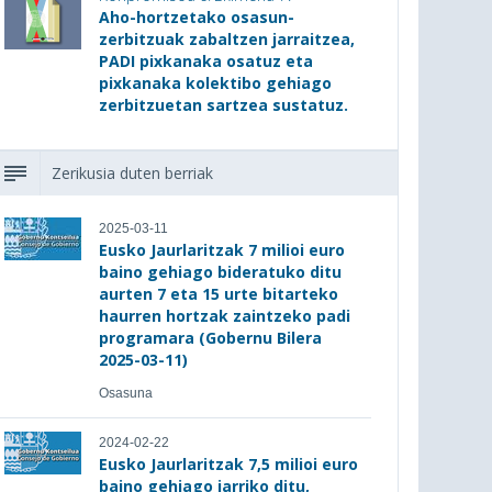
Aho-hortzetako osasun-
zerbitzuak zabaltzen jarraitzea,
PADI pixkanaka osatuz eta
pixkanaka kolektibo gehiago
zerbitzuetan sartzea sustatuz.
Zerikusia duten berriak
2025-03-11
Eusko Jaurlaritzak 7 milioi euro
baino gehiago bideratuko ditu
aurten 7 eta 15 urte bitarteko
haurren hortzak zaintzeko padi
programara (Gobernu Bilera
2025-03-11)
Osasuna
2024-02-22
Eusko Jaurlaritzak 7,5 milioi euro
baino gehiago jarriko ditu,