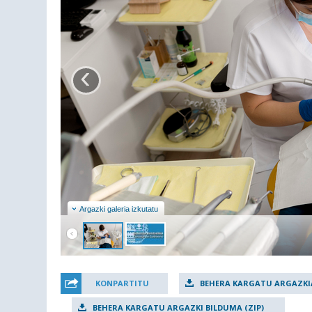
‹
Argazki galeria izkutatu
KONPARTITU
BEHERA KARGATU ARGAZKI
BEHERA KARGATU ARGAZKI BILDUMA (ZIP)