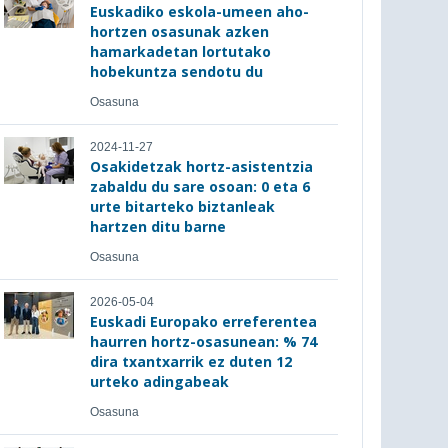
Euskadiko eskola-umeen aho-
hortzen osasunak azken
hamarkadetan lortutako
hobekuntza sendotu du
Osasuna
2024-11-27
Osakidetzak hortz-asistentzia
zabaldu du sare osoan: 0 eta 6
urte bitarteko biztanleak
hartzen ditu barne
Osasuna
2026-05-04
Euskadi Europako erreferentea
haurren hortz-osasunean: % 74
dira txantxarrik ez duten 12
urteko adingabeak
Osasuna