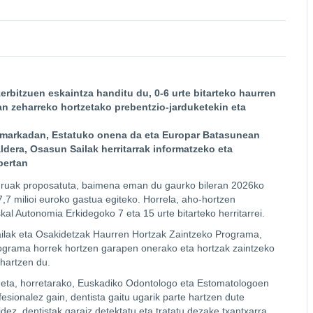
rbitzuen eskaintza handitu du, 0-6 urte bitarteko haurren
n zeharreko hortzetako prebentzio-jarduketekin eta
amarkadan, Estatuko onena da eta Europar Batasunean
ldera, Osasun Sailak herritarrak informatzeko eta
bertan
uruak proposatuta, baimena eman du gaurko bileran 2026ko
7 milioi euroko gastua egiteko. Horrela, aho-hortzen
l Autonomia Erkidegoko 7 eta 15 urte bitarteko herritarrei.
ailak eta Osakidetzak Haurren Hortzak Zaintzeko Programa,
ograma horrek hortzen garapen onerako eta hortzak zaintzeko
 hartzen du.
 eta, horretarako, Euskadiko Odontologo eta Estomatologoen
esionalez gain, dentista gaitu ugarik parte hartzen dute
ez, dentistak garaiz detektatu eta tratatu dezake txantxarra