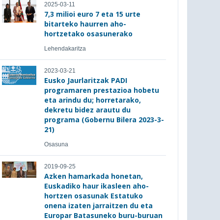
2025-03-11
7,3 milioi euro 7 eta 15 urte
bitarteko haurren aho-
hortzetako osasunerako
Lehendakaritza
2023-03-21
Eusko Jaurlaritzak PADI
programaren prestazioa hobetu
eta arindu du; horretarako,
dekretu bidez arautu du
programa (Gobernu Bilera 2023-3-
21)
Osasuna
2019-09-25
Azken hamarkada honetan,
Euskadiko haur ikasleen aho-
hortzen osasunak Estatuko
onena izaten jarraitzen du eta
Europar Batasuneko buru-buruan