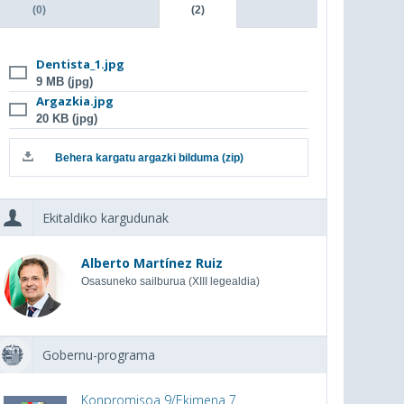
(0)
(2)
Dentista_1.jpg
9 MB (jpg)
Argazkia.jpg
20 KB (jpg)
Behera kargatu argazki bilduma (zip)
Ekitaldiko kargudunak
Alberto Martínez Ruiz
Osasuneko sailburua (XIII legealdia)
Gobernu-programa
Konpromisoa 9/Ekimena 7.