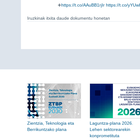
➕
https://t.co/AAuBB1rjIr
https://t.co/yYU
Iruzkinak itxita daude dokumentu honetan
Zientzia, Teknologia eta
Laguntza-plana 2026.
Berrikuntzako plana
Lehen sektorearekin
konprometituta