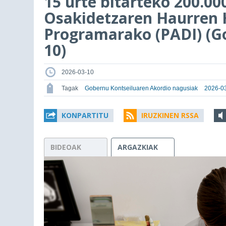
15 urte bitarteko 200.00
Osakidetzaren Haurren 
Programarako (PADI) (Go
10)
2026-03-10
Tagak
Gobernu Kontseiluaren Akordio nagusiak
2026-03
KONPARTITU
IRUZKINEN RSSA
BIDEOAK
ARGAZKIAK