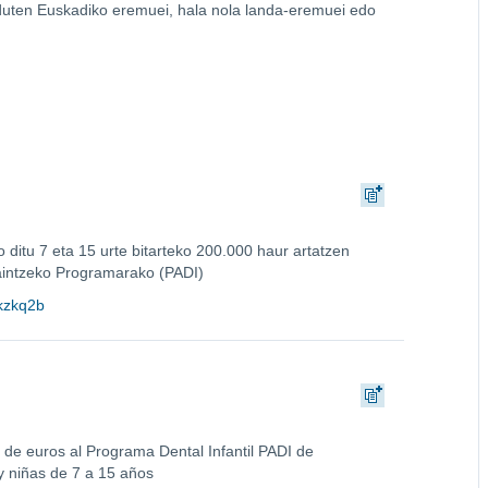
a duten Euskadiko eremuei, hala nola landa-eremuei edo
ko ditu 7 eta 15 urte bitarteko 200.000 haur artatzen
aintzeko Programarako (PADI)
Zkzkq2b
 de euros al Programa Dental Infantil PADI de
y niñas de 7 a 15 años