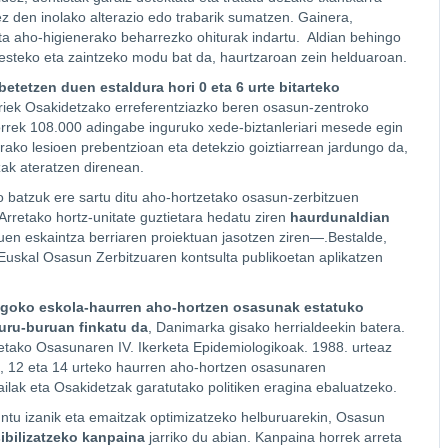
ez den inolako alterazio edo trabarik sumatzen. Gainera,
eta aho-higienerako beharrezko ohiturak indartu. Aldian behingo
besteko eta zaintzeko modu bat da, haurtzaroan zein helduaroan.
betetzen duen estaldura hori 0 eta 6 urte bitarteko
horiek Osakidetzako erreferentziazko beren osasun-zentroko
horrek 108.000 adingabe inguruko xede-biztanleriari mesede egin
erako lesioen prebentzioan eta detekzio goiztiarrean jardungo da,
zak ateratzen direnean.
o batzuk ere sartu ditu aho-hortzetako osasun-zerbitzuen
rretako hortz-unitate guztietara hedatu ziren
haurdunaldian
en eskaintza berriaren proiektuan jasotzen ziren—.Bestalde,
uskal Osasun Zerbitzuaren kontsulta publikoetan aplikatzen
goko eskola-haurren aho-hortzen osasunak estatuko
uru-buruan finkatu da
, Danimarka gisako herrialdeekin batera.
etako Osasunaren IV. Ikerketa Epidemiologikoak. 1988. urteaz
7, 12 eta 14 urteko haurren aho-hortzen osasunaren
ailak eta Osakidetzak garatutako politiken eragina ebaluatzeko.
ntu izanik eta emaitzak optimizatzeko helburuarekin, Osasun
sibilizatzeko kanpaina
jarriko du abian. Kanpaina horrek arreta