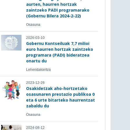
aurten, haurren hortzak
zaintzeko PADI programarako
(Gobernu Bilera 2024-2-22)
Osasuna
2026-03-10
Gobernu Kontseiluak 7,7 milioi
euro haurren hortzak zaintzeko
programara (PADI) bideratzea
onartu du
Lehendakaritza
2023-12-26
Osakidetzak aho-hortzetako
osasunaren prestazio publikoa 0
eta 6 urte bitarteko haurrentzat
zabaldu du
Osasuna
2024-08-12