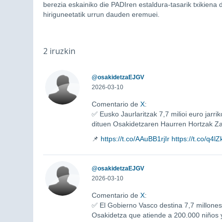
berezia eskainiko die PADIren estaldura-tasarik txikien
hiriguneetatik urrun dauden eremuei.
2 iruzkin
@osakidetzaEJGV
2026-03-10
Comentario de
X
:
✅ Eusko Jaurlaritzak 7,7 milioi euro jarri
dituen Osakidetzaren Haurren Hortzak Z
📌
https://t.co/AAuBB1rjIr
https://t.co/q4l
@osakidetzaEJGV
2026-03-10
Comentario de
X
:
✅ El Gobierno Vasco destina 7,7 millones
Osakidetza que atiende a 200.000 niños 