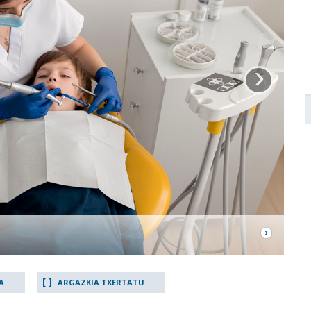
›
A
ARGAZKIA TXERTATU