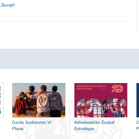
wLBuvqH
Gazte Justiziaren VI.
Adinekoekiko Euskal
2
Plana
Estrategia
P