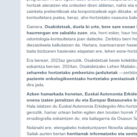
hortzak ateratzen eta ordezten diren aldietan, nahiz eta 
zainketa prebentiboak eta konpontzaileak egin ditzake, 
kontsultetara joatea, beraz, aho-hortzetako osasuna ba
Gainera,
Osakidetzak, duela bi urte, bere sare osoan 
haurrengan ere zabaldu zuen
, eta, horri esker, haur 
odontologia-kontsultetara joan daitezke. Zerbitzu berri 
diezaiokeela kalkulatzen da. Hartara, txantxarraren hasi
baita bizitzaren hasierako etapetan ere, lehen esne-hort
Era berean, 2023az geroztik, Osakidetzak beste kolektib
eskaintza berrian. 2024an, Osakidetzako Lehen Mailako A
zeharreko hortzetako prebentzio-jarduketak
—zerbitzu
paziente onkologikoentzako hortzetako prestazioak
E
dira jada.
Azken hamarkada honetan, Euskal Autonomia Erkide
onena izaten jarraitzen du eta Europar Batasuneko b
Hala islatzen du Euskal Autonomia Erkidegoko Aho-hortz
geroztik, hamar urtean behin egiten den txosten horrek 
erradiografia eskaintzen du, eta baliagarria da Osasun S
Nolanahi ere, etengabeko hobekuntzaren filosofia abiapu
Sailak aurten bertan
herritarrak informatzeko eta sent