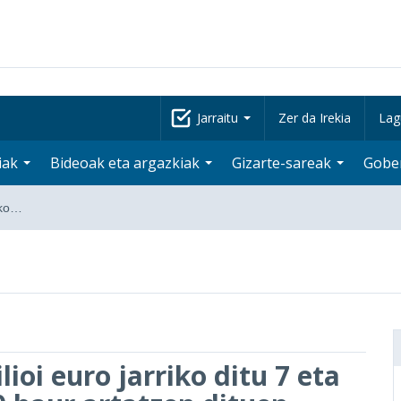
Jarraitu
Zer da Irekia
Lag
iak
Bideoak eta argazkiak
Gizarte-sareak
Gobe
riko…
lioi euro jarriko ditu 7 eta