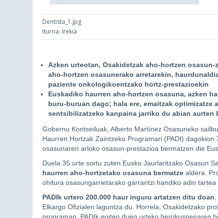
Dentista_1.jpg
Iturria: Irekia
Azken urteotan, Osakidetzak aho-hortzen osasun-ze
aho-hortzen osasunerako arretarekin, haurdunaldia
paziente onkologikoentzako hortz-prestazioekin
Euskadiko haurren aho-hortzen osasuna, azken h
buru-buruan dago; hala ere, emaitzak optimizatze a
sentsibilizatzeko kanpaina jarriko du abian aurten 
Gobernu Kontseiluak, Alberto Martínez Osasuneko sailb
Haurren Hortzak Zaintzeko Programari (PADI) dagokion 7,
osasunaren arloko osasun-prestazioa bermatzen die Euska
Duela 35 urte sortu zuten Eusko Jaurlaritzako Osasun S
haurren aho-hortzetako osasuna bermatze
aldera. Pr
ohitura osasungarrietarako garrantzi handiko adin tartea
PADIk urtero 200.000 haur inguru artatzen ditu doan
,
Elkargo Ofizialen laguntza du. Horrela, Osakidetzako prof
programan. PADIk egiten duen urteko berrikuspenaren bid