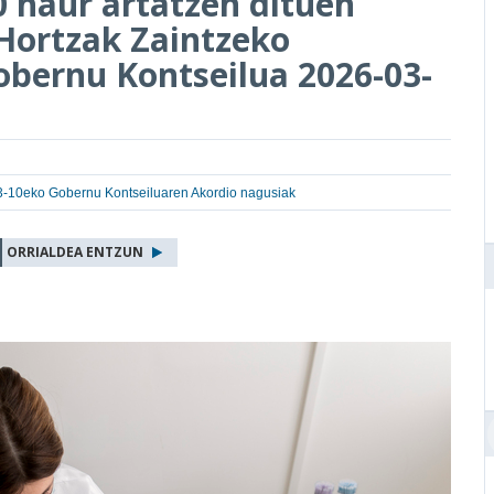
0 haur artatzen dituen
Hortzak Zaintzeko
bernu Kontseilua 2026-03-
-10eko Gobernu Kontseiluaren Akordio nagusiak
ORRIALDEA ENTZUN