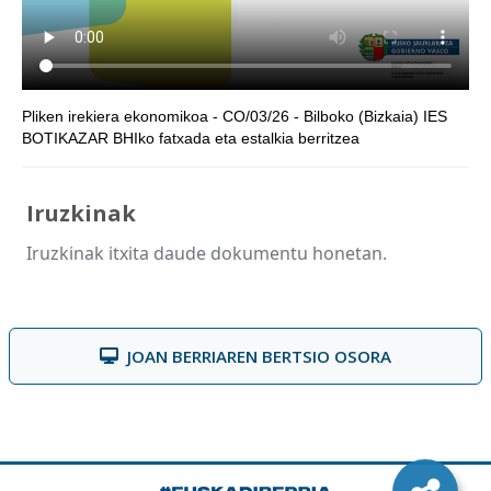
Pliken irekiera ekonomikoa - CO/03/26 - Bilboko (Bizkaia) IES
BOTIKAZAR BHIko fatxada eta estalkia berritzea
Iruzkinak
Iruzkinak itxita daude dokumentu honetan.
JOAN BERRIAREN BERTSIO OSORA