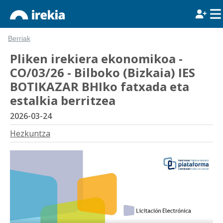
Berriak
Pliken irekiera ekonomikoa -
CO/03/26 - Bilboko (Bizkaia) IES
BOTIKAZAR BHIko fatxada eta
estalkia berritzea
2026-03-24
Hezkuntza