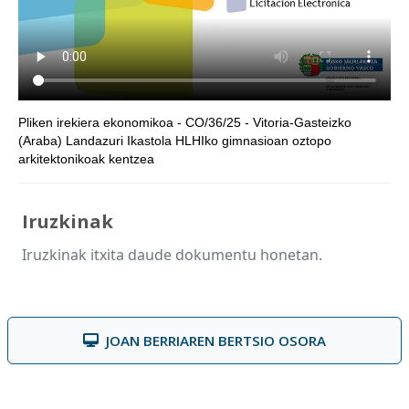
Pliken irekiera ekonomikoa - CO/36/25 - Vitoria-Gasteizko
(Araba) Landazuri Ikastola HLHIko gimnasioan oztopo
arkitektonikoak kentzea
Iruzkinak
Iruzkinak itxita daude dokumentu honetan.
JOAN BERRIAREN BERTSIO OSORA