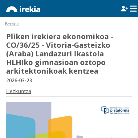
Berriak
Pliken irekiera ekonomikoa -
CO/36/25 - Vitoria-Gasteizko
(Araba) Landazuri Ikastola
HLHIko gimnasioan oztopo
arkitektonikoak kentzea
2026-03-23
Hezkuntza