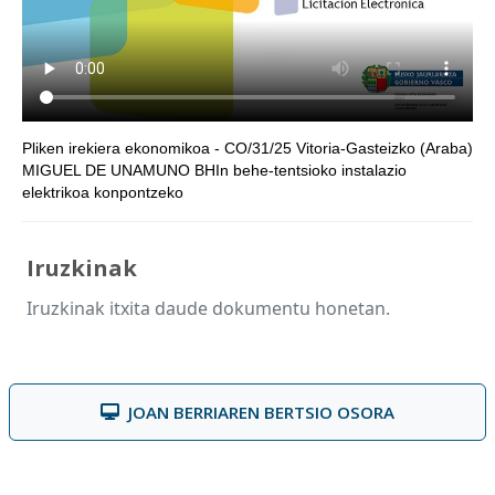
Pliken irekiera ekonomikoa - CO/31/25 Vitoria-Gasteizko (Araba)
MIGUEL DE UNAMUNO BHIn behe-tentsioko instalazio
elektrikoa konpontzeko
Iruzkinak
Iruzkinak itxita daude dokumentu honetan.
JOAN BERRIAREN BERTSIO OSORA