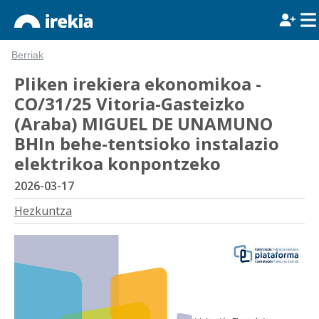
Berriak
Pliken irekiera ekonomikoa -
CO/31/25 Vitoria-Gasteizko
(Araba) MIGUEL DE UNAMUNO
BHIn behe-tentsioko instalazio
elektrikoa konpontzeko
2026-03-17
Hezkuntza