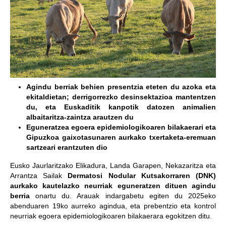
Agindu berriak behien presentzia eteten du azoka eta
ekitaldietan; derrigorrezko desinsektazioa mantentzen
du, eta Euskaditik kanpotik datozen animalien
albaitaritza-zaintza arautzen du
Eguneratzea egoera epidemiologikoaren bilakaerari eta
Gipuzkoa gaixotasunaren aurkako txertaketa-eremuan
sartzeari erantzuten dio
Eusko Jaurlaritzako Elikadura, Landa Garapen, Nekazaritza eta
Arrantza Sailak
Dermatosi Nodular Kutsakorraren (DNK)
aurkako kautelazko neurriak eguneratzen dituen agindu
berria
onartu du. Arauak indargabetu egiten du 2025eko
abenduaren 19ko aurreko agindua, eta prebentzio eta kontrol
neurriak egoera epidemiologikoaren bilakaerara egokitzen ditu.