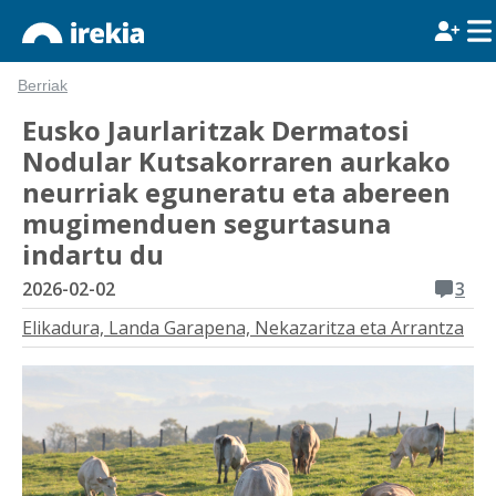
Berriak
Eusko Jaurlaritzak Dermatosi
Nodular Kutsakorraren aurkako
neurriak eguneratu eta abereen
mugimenduen segurtasuna
indartu du
2026-02-02
3
Elikadura, Landa Garapena, Nekazaritza eta Arrantza