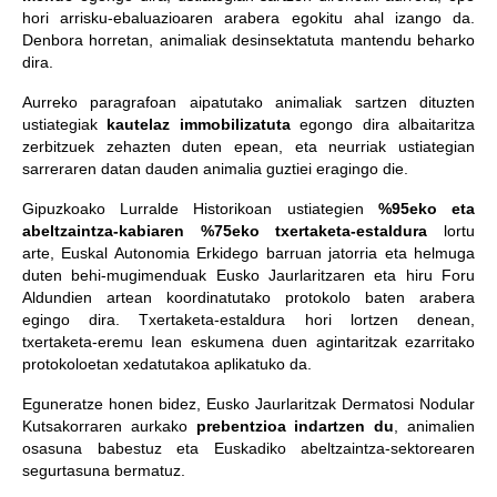
hori arrisku-ebaluazioaren arabera egokitu ahal izango da.
Denbora horretan, animaliak desinsektatuta mantendu beharko
dira.
Aurreko paragrafoan aipatutako animaliak sartzen dituzten
ustiategiak
kautelaz immobilizatuta
egongo dira albaitaritza
zerbitzuek zehazten duten epean, eta neurriak ustiategian
sarreraren datan dauden animalia guztiei eragingo die.
Gipuzkoako Lurralde Historikoan ustiategien
%95eko eta
abeltzaintza-kabiaren %75eko txertaketa-estaldura
lortu
arte, Euskal Autonomia Erkidego barruan jatorria eta helmuga
duten behi-mugimenduak Eusko Jaurlaritzaren eta hiru Foru
Aldundien artean koordinatutako protokolo baten arabera
egingo dira. Txertaketa-estaldura hori lortzen denean,
txertaketa-eremu Iean eskumena duen agintaritzak ezarritako
protokoloetan xedatutakoa aplikatuko da.
Eguneratze honen bidez, Eusko Jaurlaritzak Dermatosi Nodular
Kutsakorraren aurkako
prebentzioa indartzen du
, animalien
osasuna babestuz eta Euskadiko abeltzaintza-sektorearen
segurtasuna bermatuz.