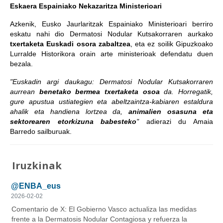
Eskaera Espainiako Nekazaritza Ministerioari
Azkenik, Eusko Jaurlaritzak Espainiako Ministerioari berriro
eskatu nahi dio Dermatosi Nodular Kutsakorraren aurkako
txertaketa Euskadi osora zabaltzea
, eta ez soilik Gipuzkoako
Lurralde Historikora orain arte ministerioak defendatu duen
bezala.
"Euskadin argi daukagu: Dermatosi Nodular Kutsakorraren
aurrean
benetako bermea txertaketa osoa
da. Horregatik,
gure apustua ustiategien eta abeltzaintza-kabiaren estaldura
ahalik eta handiena lortzea da,
animalien osasuna eta
sektorearen etorkizuna babesteko
"
adierazi du Amaia
Barredo sailburuak.
Iruzkinak