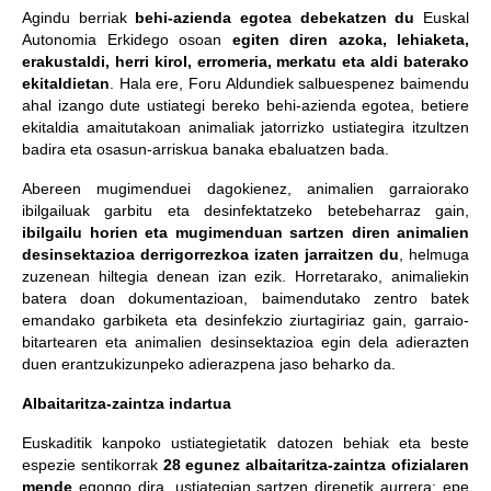
Agindu berriak
behi-azienda egotea debekatzen du
Euskal
Autonomia Erkidego osoan
egiten diren azoka, lehiaketa,
erakustaldi, herri kirol, erromeria, merkatu eta aldi baterako
ekitaldietan
. Hala ere, Foru Aldundiek salbuespenez baimendu
ahal izango dute ustiategi bereko behi-azienda egotea, betiere
ekitaldia amaitutakoan animaliak jatorrizko ustiategira itzultzen
badira eta osasun-arriskua banaka ebaluatzen bada.
Abereen mugimenduei dagokienez, animalien garraiorako
ibilgailuak garbitu eta desinfektatzeko betebeharraz gain,
ibilgailu horien eta mugimenduan sartzen diren animalien
desinsektazioa derrigorrezkoa izaten jarraitzen du
, helmuga
zuzenean hiltegia denean izan ezik. Horretarako, animaliekin
batera doan dokumentazioan, baimendutako zentro batek
emandako garbiketa eta desinfekzio ziurtagiriaz gain, garraio-
bitartearen eta animalien desinsektazioa egin dela adierazten
duen erantzukizunpeko adierazpena jaso beharko da.
Albaitaritza-zaintza indartua
Euskaditik kanpoko ustiategietatik datozen behiak eta beste
espezie sentikorrak
28 egunez albaitaritza-zaintza ofizialaren
mende
egongo dira, ustiategian sartzen direnetik aurrera; epe