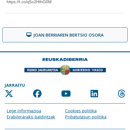
JOAN BERRIAREN BERTSIO OSORA
JARRAITU
Lege informazioa
Cookies politika
Erabilerarako baldintzak
Pribatutasun politika