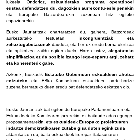
lukeela. Ondorioz,
eskualdetako programa operatiboei
eustea defendatzen du, dagozkien aurrekontu-esleipenekin
eta Europako Batzordearekin zuzenean hitz egiteko
espazioarekin.
Eusko Jaurlaritzak ohartaratzen du, gainera, Batzordeak
aurkeztutako testuetan
inkongruentziak eta
zehaztugabetasunak
daudela, eta horrek eredu berria ulertzea
eta aplikatzea zaildu egiten duela. Haren ustez,
alegatutako
sinplifikazioa ez da posible izango lege-esparru argi, zehatz
eta koherenterik gabe.
Azkenik, Euskadik
Estatuko Gobernuari eskualdeen ahotsa
entzuteko
eta EBko Kontseiluan eskualdeen parte-hartze
zuzena bermatuko duen eredu bat defendatzeko eskatzen dio.
Eusko Jaurlaritzak bat egiten du Europako Parlamentuaren eta
Eskualdeetako Komitearen jarrerekin, ez baitaude ados egungo
proposamenarekin, eta
eskualdeek Europako proiektuaren
indartze demokratikoaren zutabe gisa duten eginkizuna
aldarrikatzen du, baita eskualdeek Europar Batasunaren