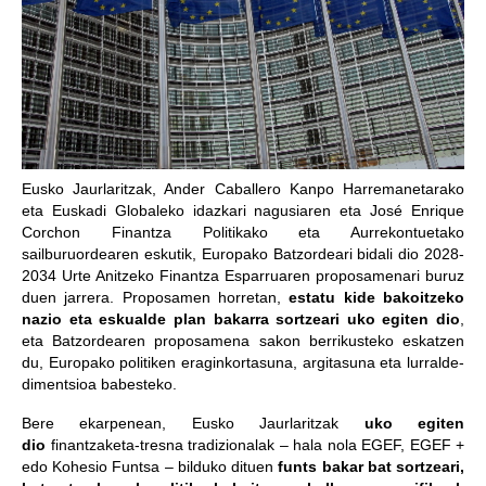
Eusko Jaurlaritzak, Ander Caballero Kanpo Harremanetarako
eta Euskadi Globaleko idazkari nagusiaren eta José Enrique
Corchon Finantza Politikako eta Aurrekontuetako
sailburuordearen eskutik, Europako Batzordeari bidali dio 2028-
2034 Urte Anitzeko Finantza Esparruaren proposamenari buruz
duen jarrera. Proposamen horretan,
estatu kide bakoitzeko
nazio eta eskualde plan bakarra sortzeari uko egiten dio
,
eta Batzordearen proposamena sakon berrikusteko eskatzen
du, Europako politiken eraginkortasuna, argitasuna eta lurralde-
dimentsioa babesteko.
Bere ekarpenean, Eusko Jaurlaritzak
uko egiten
dio
finantzaketa-tresna tradizionalak – hala nola EGEF, EGEF +
edo Kohesio Funtsa – bilduko dituen
funts bakar bat sortzeari,