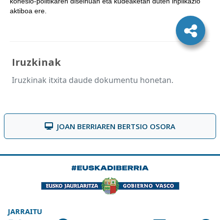
kohesio-politikaren diseinuan eta kudeaketan duten inplikazio
aktiboa ere.
Iruzkinak
Iruzkinak itxita daude dokumentu honetan.
JOAN BERRIAREN BERTSIO OSORA
JARRAITU