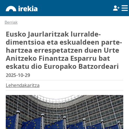
Berriak
Eusko Jaurlaritzak lurralde-
dimentsioa eta eskualdeen parte-
hartzea errespetatzen duen Urte
Anitzeko Finantza Esparru bat
eskatu dio Europako Batzordeari
2025-10-29
Lehendakaritza