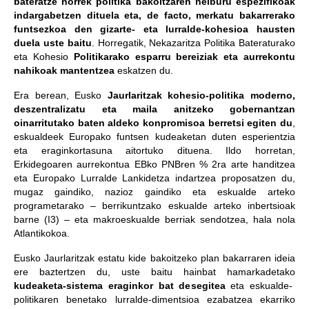
bateratze horrek politika bakoitzaren helburu espezifikoak
indargabetzen dituela eta, de facto, merkatu bakarrerako
funtsezkoa den gizarte- eta lurralde-kohesioa hausten
duela uste baitu
. Horregatik, Nekazaritza Politika Bateraturako
eta Kohesio
Politikarako esparru bereiziak eta aurrekontu
nahikoak mantentzea
eskatzen du.
Era berean, Eusko
Jaurlaritzak kohesio-politika moderno,
deszentralizatu eta maila anitzeko gobernantzan
oinarritutako baten aldeko konpromisoa berretsi egiten du
,
eskualdeek Europako funtsen kudeaketan duten esperientzia
eta eraginkortasuna aitortuko dituena. Ildo horretan,
Erkidegoaren aurrekontua EBko PNBren % 2ra arte handitzea
eta Europako Lurralde Lankidetza indartzea proposatzen du,
mugaz gaindiko, nazioz gaindiko eta eskualde arteko
programetarako – berrikuntzako eskualde arteko inbertsioak
barne (I3) – eta makroeskualde berriak sendotzea, hala nola
Atlantikokoa.
Eusko Jaurlaritzak estatu kide bakoitzeko plan bakarraren ideia
ere baztertzen du, uste baitu hainbat hamarkadetako
kudeaketa-sistema eraginkor bat desegitea
eta eskualde-
politikaren benetako lurralde-dimentsioa ezabatzea ekarriko