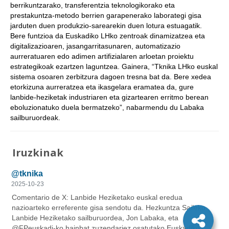
berrikuntzarako, transferentzia teknologikorako eta
prestakuntza-metodo berrien garapenerako laborategi gisa
jarduten duen produkzio-sarearekin duen lotura estuagatik.
Bere funtzioa da Euskadiko LHko zentroak dinamizatzea eta
digitalizazioaren, jasangarritasunaren, automatizazio
aurreratuaren edo adimen artifizialaren arloetan proiektu
estrategikoak ezartzen laguntzea. Gainera, “Tknika LHko euskal
sistema osoaren zerbitzura dagoen tresna bat da. Bere xedea
etorkizuna aurreratzea eta ikasgelara eramatea da, gure
lanbide-heziketak industriaren eta gizartearen erritmo berean
eboluzionatuko duela bermatzeko”, nabarmendu du Labaka
sailburuordeak.
Iruzkinak