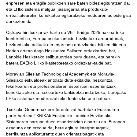
enpresen eta eragile publikoen sare baten bidez egituratzen da,
eta LHko sistema malgua, jasangarria eta produkzio-
errealitatearekin konektatua egituratzeko moduaren adibide gisa
aurkezten da.
Ostrava hiri txekiarrak hartu du VET Bridge 2025 nazioarteko
konferentzia, Europa osoko lanbide-heziketako arduradunak,
hezkuntzako adituak eta enpresen ordezkariak biltzen dituena.
Horien artean dago Hezkuntza Sailaren ordezkaritza bat,
Lanbide Heziketako sailburuordea buru duena, eta harekin
batera EAEko LHko ikastetxeetako ordezkari-talde bat.
Moravian Silesian Technological Academyk eta Moravia-
Silesiako eskualdeak antolatu dute ekitaldia, hezkuntza
teknikoaren eta profesionalaren esparruan esperientziak
konektatzeko eta nazioarteko lankidetza indartzeko, Europako
LHko sistemak modernizatzeko funtsezko une batean.
Txekiako Gobernuak erreferentetzat hartutako Euskadiren
parte-hartzea TKNIKAk Euskadiko Lanbide Heziketako
Sistemaren barruan duen esperientzian oinarritu da. Europan
ezaguna den eredua da, bere egitura integratuagatik,
berrikuntza aplikaturantz duen orientazioagatik eta