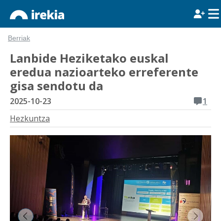
Berriak
Lanbide Heziketako euskal
eredua nazioarteko erreferente
gisa sendotu da
2025-10-23
1
Hezkuntza