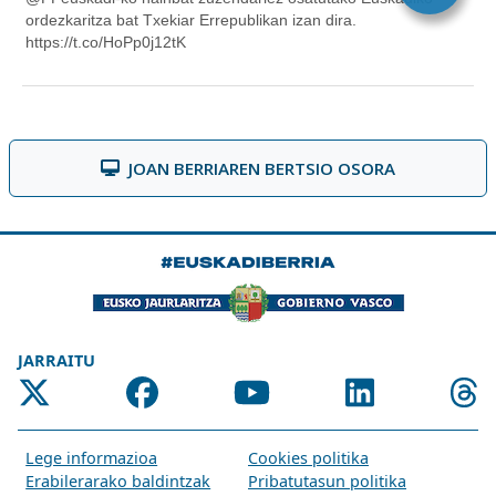
JOAN BERRIAREN BERTSIO OSORA
JARRAITU
Lege informazioa
Cookies politika
Erabilerarako baldintzak
Pribatutasun politika