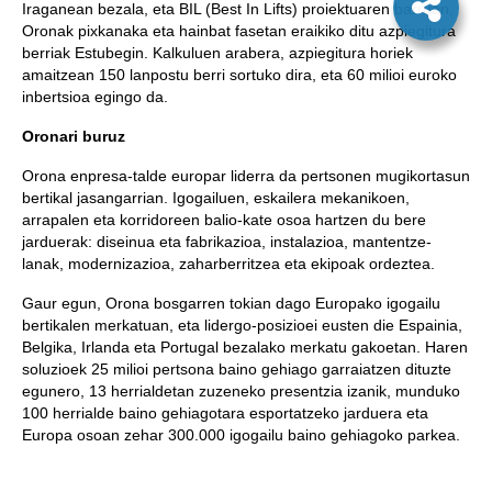
Iraganean bezala, eta BIL (Best In Lifts) proiektuaren barruan,
Oronak pixkanaka eta hainbat fasetan eraikiko ditu azpiegitura
berriak Estubegin. Kalkuluen arabera, azpiegitura horiek
amaitzean 150 lanpostu berri sortuko dira, eta 60 milioi euroko
inbertsioa egingo da.
Oronari buruz
Orona enpresa-talde europar liderra da pertsonen mugikortasun
bertikal jasangarrian. Igogailuen, eskailera mekanikoen,
arrapalen eta korridoreen balio-kate osoa hartzen du bere
jarduerak: diseinua eta fabrikazioa, instalazioa, mantentze-
lanak, modernizazioa, zaharberritzea eta ekipoak ordeztea.
Gaur egun, Orona bosgarren tokian dago Europako igogailu
bertikalen merkatuan, eta lidergo-posizioei eusten die Espainia,
Belgika, Irlanda eta Portugal bezalako merkatu gakoetan. Haren
soluzioek 25 milioi pertsona baino gehiago garraiatzen dituzte
egunero, 13 herrialdetan zuzeneko presentzia izanik, munduko
100 herrialde baino gehiagotara esportatzeko jarduera eta
Europa osoan zehar 300.000 igogailu baino gehiagoko parkea.