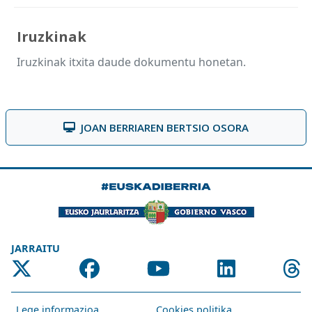
Iruzkinak
Iruzkinak itxita daude dokumentu honetan.
JOAN BERRIAREN BERTSIO OSORA
JARRAITU
Lege informazioa
Cookies politika