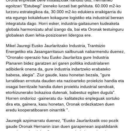
Orona enpresak bere instalazioak handitu ditu, Hernaniko
egoitzari "Estubegi" izeneko lurzati bat gehituta. 60.000 m2-ko
lurzoru estrategikoa da, 30.000 m2-ko edukiera eraikigarria du
eta egungo kokalekuen kokagune logistiko eta industrial berean
integratuta dago. Horri esker, industria-gaitasunen kudeaketa
globala harmonizatu ahal izango da, bai eta Oronak testuinguru
globalean duen lehia-posizioaren lidergoa ere.
Mikel Jauregi Eusko Jaurlaritzako Industria, Trantsizio
Energetiko eta Jasangarritasun sailburuak nabarmendu duenez,
"Oronako operazio hau Eusko Jaurlaritza gure Industria
Planaren bidez garatzen ari garen politika industrialaren
adibiderik onena da, gure industria indartzeko erabateko
babesa, alegia". Ziur gaude, kasu honetan bezala, "gure
lurraldean errotuta dauden eta nazioarteko proiekzio handia eta
osagai berritzaile handia duten proiektu industrial sendoak,
etorkizunerako bokazioa dutenak, babestuz egiten dugula".
Horren ondorioz -gaineratu du- kalitatezko enpleguak sortuko
dira eta, gainera, kasu honetan, Oronak ordezkatzen duen
eredu kooperatiboaren oinarritik ".
Jauregik azpimarratu duenez, "Eusko Jaurlaritzatik oso pozik
gaude Oronak Hernanin izan duen garapenean aspaldidanik