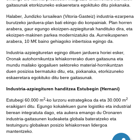
gaitasunak etorkizuneko eskaeretara egokituko ditu pixkanaka.
Halaber, Jundizko lursailean (Vitoria-Gasteiz) industria-ezarpena
burutzeko jarduera-plan bati ekingo dio konpainiak. Plan horren
arabera, gaur egungo ekoizpen-azpiegiturak handituko dira, eta
ekoizpen-makinen parkea modernizatuko da. Aurreikuspenen
arabera, 10 M€ baino gehiagoko inbertsioa egingo da.
Industria-azpiegituretan egingo dituen jarduera horiei esker,
Oronak autohornikuntza lehiakorrerako duen gaitasuna eta
mundu mailako igogailuen sektoreko material-hornikuntzan
duen posizioa bermatuko ditu, eta, pixkanaka, etorkizuneko
eskaeretara egokituko ditu bere gaitasunak.
Industria-azpiegituren handitzea Estubegin (Hernani)
2
2
Estubegi 60.000 m
-ko lurzoru estrategikoa da eta 30.000 m
eraikigarri ditu. Egungo kokalekuen gune logistiko eta industrial
berean integratuta dago, eta aukera emango du Oronaren
industria-gaitasunen kudeaketa globala bateratzeko eta
testuinguru globalean posizio lehiakorrean lidergoa
mantentzeko.