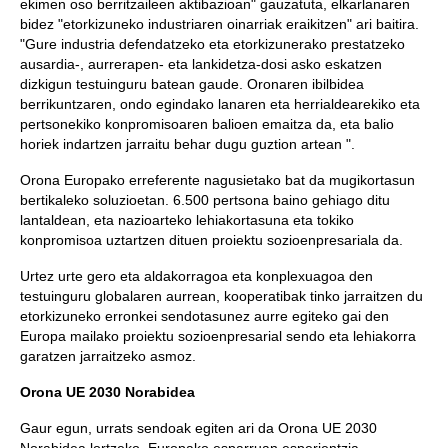
ekimen oso berritzaileen aktibazioan" gauzatuta, elkarlanaren
bidez "etorkizuneko industriaren oinarriak eraikitzen" ari baitira.
"Gure industria defendatzeko eta etorkizunerako prestatzeko
ausardia-, aurrerapen- eta lankidetza-dosi asko eskatzen
dizkigun testuinguru batean gaude. Oronaren ibilbidea
berrikuntzaren, ondo egindako lanaren eta herrialdearekiko eta
pertsonekiko konpromisoaren balioen emaitza da, eta balio
horiek indartzen jarraitu behar dugu guztion artean ".
Orona Europako erreferente nagusietako bat da mugikortasun
bertikaleko soluzioetan. 6.500 pertsona baino gehiago ditu
lantaldean, eta nazioarteko lehiakortasuna eta tokiko
konpromisoa uztartzen dituen proiektu sozioenpresariala da.
Urtez urte gero eta aldakorragoa eta konplexuagoa den
testuinguru globalaren aurrean, kooperatibak tinko jarraitzen du
etorkizuneko erronkei sendotasunez aurre egiteko gai den
Europa mailako proiektu sozioenpresarial sendo eta lehiakorra
garatzen jarraitzeko asmoz.
Orona UE 2030 Norabidea
Gaur egun, urrats sendoak egiten ari da Orona UE 2030