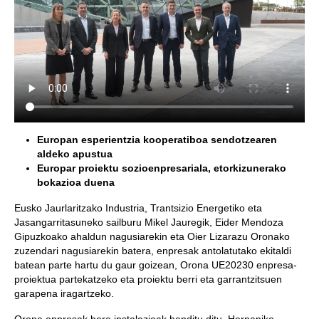
Europan esperientzia kooperatiboa sendotzearen
aldeko apustua
Europar proiektu sozioenpresariala, etorkizunerako
bokazioa duena
Eusko Jaurlaritzako Industria, Trantsizio Energetiko eta
Jasangarritasuneko sailburu Mikel Jauregik, Eider Mendoza
Gipuzkoako ahaldun nagusiarekin eta Oier Lizarazu Oronako
zuzendari nagusiarekin batera, enpresak antolatutako ekitaldi
batean parte hartu du gaur goizean, Orona UE20230 enpresa-
proiektua partekatzeko eta proiektu berri eta garrantzitsuen
garapena iragartzeko.