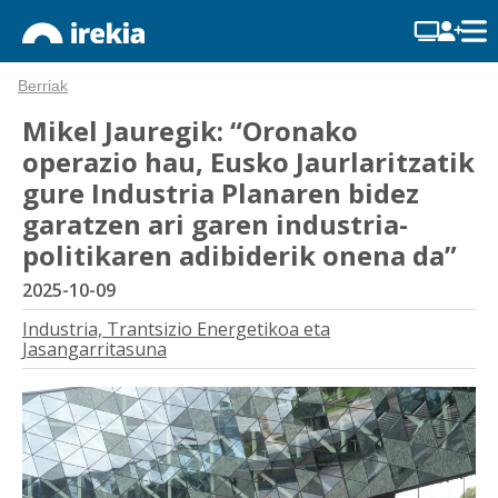
Berriak
Mikel Jauregik: “Oronako
operazio hau, Eusko Jaurlaritzatik
gure Industria Planaren bidez
garatzen ari garen industria-
politikaren adibiderik onena da”
2025-10-09
Industria, Trantsizio Energetikoa eta
Jasangarritasuna