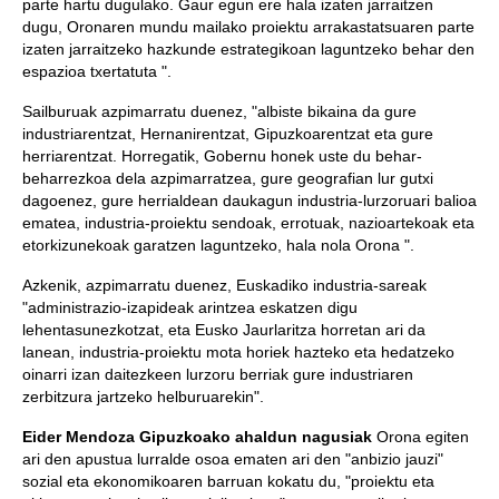
parte hartu dugulako. Gaur egun ere hala izaten jarraitzen
dugu, Oronaren mundu mailako proiektu arrakastatsuaren parte
izaten jarraitzeko hazkunde estrategikoan laguntzeko behar den
espazioa txertatuta ".
Sailburuak azpimarratu duenez, "albiste bikaina da gure
industriarentzat, Hernanirentzat, Gipuzkoarentzat eta gure
herriarentzat. Horregatik, Gobernu honek uste du behar-
beharrezkoa dela azpimarratzea, gure geografian lur gutxi
dagoenez, gure herrialdean daukagun industria-lurzoruari balioa
ematea, industria-proiektu sendoak, errotuak, nazioartekoak eta
etorkizunekoak garatzen laguntzeko, hala nola Orona ".
Azkenik, azpimarratu duenez, Euskadiko industria-sareak
"administrazio-izapideak arintzea eskatzen digu
lehentasunezkotzat, eta Eusko Jaurlaritza horretan ari da
lanean, industria-proiektu mota horiek hazteko eta hedatzeko
oinarri izan daitezkeen lurzoru berriak gure industriaren
zerbitzura jartzeko helburuarekin".
Eider Mendoza Gipuzkoako ahaldun nagusiak
Orona egiten
ari den apustua lurralde osoa ematen ari den "anbizio jauzi"
sozial eta ekonomikoaren barruan kokatu du, "proiektu eta