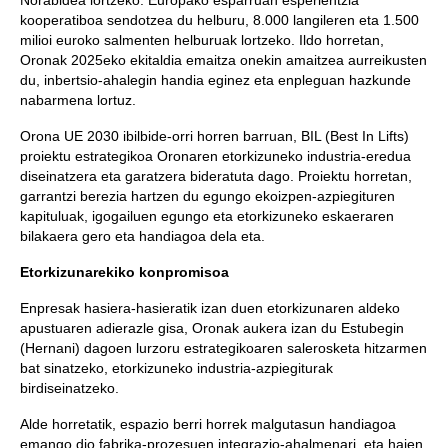
Norabidea lortzeko. Europako esparruan esperientzia
kooperatiboa sendotzea du helburu, 8.000 langileren eta 1.500
milioi euroko salmenten helburuak lortzeko. Ildo horretan,
Oronak 2025eko ekitaldia emaitza onekin amaitzea aurreikusten
du, inbertsio-ahalegin handia eginez eta enpleguan hazkunde
nabarmena lortuz.
Orona UE 2030 ibilbide-orri horren barruan, BIL (Best In Lifts)
proiektu estrategikoa Oronaren etorkizuneko industria-eredua
diseinatzera eta garatzera bideratuta dago. Proiektu horretan,
garrantzi berezia hartzen du egungo ekoizpen-azpiegituren
kapituluak, igogailuen egungo eta etorkizuneko eskaeraren
bilakaera gero eta handiagoa dela eta.
Etorkizunarekiko konpromisoa
Enpresak hasiera-hasieratik izan duen etorkizunaren aldeko
apustuaren adierazle gisa, Oronak aukera izan du Estubegin
(Hernani) dagoen lurzoru estrategikoaren salerosketa hitzarmen
bat sinatzeko, etorkizuneko industria-azpiegiturak
birdiseinatzeko.
Alde horretatik, espazio berri horrek malgutasun handiagoa
emango dio fabrika-prozesuen integrazio-ahalmenari, eta haien