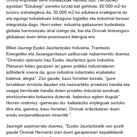
Orona enpresak bere instalazioak handitu ditu, Hernaniko
egoitzari "Estubegi" izeneko lurzati bat gehituta. 60.000 m2-ko
lurzoru estrategikoa da, 30.000 m2-ko edukiera eraikigarria du
eta egungo kokalekuen kokagune logistiko eta industrial berean
integratuta dago. Horri esker, industria-gaitasunen kudeaketa
globala harmonizatu ahal izango da, bai eta Oronak testuinguru
globalean duen lehia-posizioaren lidergoa ere.
Mikel Jauregi Eusko Jaurlaritzako Industria, Trantsizio
Energetiko eta Jasangarritasun sailburuak nabarmendu duenez,
"Oronako operazio hau Eusko Jaurlaritza gure Industria
Planaren bidez garatzen ari garen politika industrialaren
adibiderik onena da, gure industria indartzeko erabateko
babesa, alegia". Ziur gaude, kasu honetan bezala, "gure
lurraldean errotuta dauden eta nazioarteko proiekzio handia eta
osagai berritzaile handia duten proiektu industrial sendoak,
etorkizunerako bokazioa dutenak, babestuz egiten dugula".
Horren ondorioz -gaineratu du- kalitatezko enpleguak sortuko
dira eta, gainera, kasu honetan, Oronak ordezkatzen duen
eredu kooperatiboaren oinarritik ".
Jauregik azpimarratu duenez, "Eusko Jaurlaritzatik oso pozik
gaude Oronak Hernanin izan duen garapenean aspaldidanik