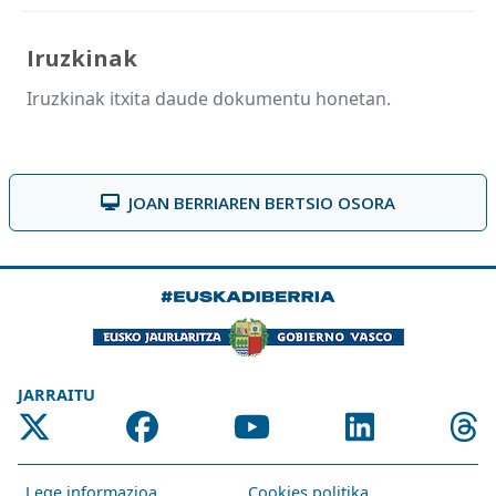
Iruzkinak
Iruzkinak itxita daude dokumentu honetan.
JOAN BERRIAREN BERTSIO OSORA
JARRAITU
Lege informazioa
Cookies politika