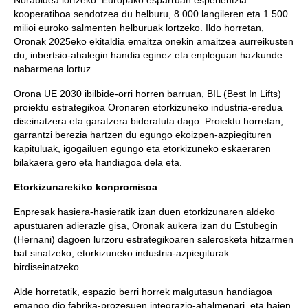
Norabidea lortzeko. Europako esparruan esperientzia
kooperatiboa sendotzea du helburu, 8.000 langileren eta 1.500
milioi euroko salmenten helburuak lortzeko. Ildo horretan,
Oronak 2025eko ekitaldia emaitza onekin amaitzea aurreikusten
du, inbertsio-ahalegin handia eginez eta enpleguan hazkunde
nabarmena lortuz.
Orona UE 2030 ibilbide-orri horren barruan, BIL (Best In Lifts)
proiektu estrategikoa Oronaren etorkizuneko industria-eredua
diseinatzera eta garatzera bideratuta dago. Proiektu horretan,
garrantzi berezia hartzen du egungo ekoizpen-azpiegituren
kapituluak, igogailuen egungo eta etorkizuneko eskaeraren
bilakaera gero eta handiagoa dela eta.
Etorkizunarekiko konpromisoa
Enpresak hasiera-hasieratik izan duen etorkizunaren aldeko
apustuaren adierazle gisa, Oronak aukera izan du Estubegin
(Hernani) dagoen lurzoru estrategikoaren salerosketa hitzarmen
bat sinatzeko, etorkizuneko industria-azpiegiturak
birdiseinatzeko.
Alde horretatik, espazio berri horrek malgutasun handiagoa
emango dio fabrika-prozesuen integrazio-ahalmenari, eta haien