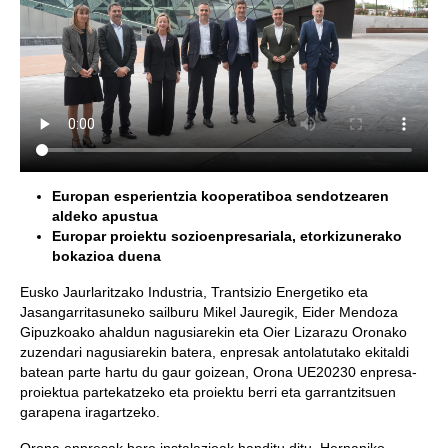
Europan esperientzia kooperatiboa sendotzearen
aldeko apustua
Europar proiektu sozioenpresariala, etorkizunerako
bokazioa duena
Eusko Jaurlaritzako Industria, Trantsizio Energetiko eta
Jasangarritasuneko sailburu Mikel Jauregik, Eider Mendoza
Gipuzkoako ahaldun nagusiarekin eta Oier Lizarazu Oronako
zuzendari nagusiarekin batera, enpresak antolatutako ekitaldi
batean parte hartu du gaur goizean, Orona UE20230 enpresa-
proiektua partekatzeko eta proiektu berri eta garrantzitsuen
garapena iragartzeko.