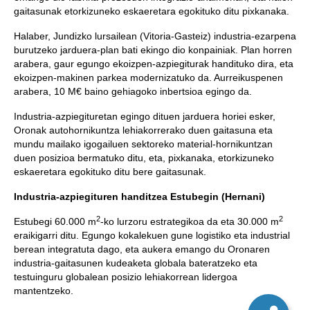
gaitasunak etorkizuneko eskaeretara egokituko ditu pixkanaka.
Halaber, Jundizko lursailean (Vitoria-Gasteiz) industria-ezarpena
burutzeko jarduera-plan bati ekingo dio konpainiak. Plan horren
arabera, gaur egungo ekoizpen-azpiegiturak handituko dira, eta
ekoizpen-makinen parkea modernizatuko da. Aurreikuspenen
arabera, 10 M€ baino gehiagoko inbertsioa egingo da.
Industria-azpiegituretan egingo dituen jarduera horiei esker,
Oronak autohornikuntza lehiakorrerako duen gaitasuna eta
mundu mailako igogailuen sektoreko material-hornikuntzan
duen posizioa bermatuko ditu, eta, pixkanaka, etorkizuneko
eskaeretara egokituko ditu bere gaitasunak.
Industria-azpiegituren handitzea Estubegin (Hernani)
2
2
Estubegi 60.000 m
-ko lurzoru estrategikoa da eta 30.000 m
eraikigarri ditu. Egungo kokalekuen gune logistiko eta industrial
berean integratuta dago, eta aukera emango du Oronaren
industria-gaitasunen kudeaketa globala bateratzeko eta
testuinguru globalean posizio lehiakorrean lidergoa
mantentzeko.