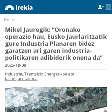
Berriak
Mikel Jauregik: “Oronako
operazio hau, Eusko Jaurlaritzatik
gure Industria Planaren bidez
garatzen ari garen industria-
politikaren adibiderik onena da”
2025-10-09
Industria, Trantsizio Energetikoa eta
Jasangarritasuna