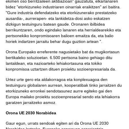
ekimen oso berritzaileen aktibazioan" gauzatuta, elkarlanaren
bidez "etorkizuneko industriaren oinarriak eraikitzen" ari baitira.
"Gure industria defendatzeko eta etorkizunerako prestatzeko
ausardia-, aurrerapen- eta lankidetza-dosi asko eskatzen
dizkigun testuinguru batean gaude. Oronaren ibilbidea
berrikuntzaren, ondo egindako lanaren eta herrialdearekiko eta
pertsonekiko konpromisoaren balioen emaitza da, eta balio
horiek indartzen jarraitu behar dugu guztion artean ".
Orona Europako erreferente nagusietako bat da mugikortasun
bertikaleko soluzioetan. 6.500 pertsona baino gehiago ditu
lantaldean, eta nazioarteko lehiakortasuna eta tokiko
konpromisoa uztartzen dituen proiektu sozioenpresariala da.
Urtez urte gero eta aldakorragoa eta konplexuagoa den
testuinguru globalaren aurrean, kooperatibak tinko jarraitzen du
etorkizuneko erronkei sendotasunez aurre egiteko gai den
Europa mailako proiektu sozioenpresarial sendo eta lehiakorra
garatzen jarraitzeko asmoz.
Orona UE 2030 Norabidea
Gaur egun, urrats sendoak egiten ari da Orona UE 2030