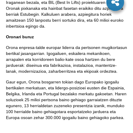
Iraganean bezala, eta BIL (Best In Lifts) proiektuaren barruan,
Oronak pixkanaka eta hainbat fasetan eraikiko ditu azpiegitura
berriak Estubegin. Kalkuluen arabera, azpiegitura horiek
amaitzean 150 lanpostu berri sortuko dira, eta 60 milioi euroko
inbertsioa egingo da.
Oronari buruz
Orona enpresa-talde europar liderra da pertsonen mugikortasun
bertikal jasangarrian. Igogailuen, eskailera mekanikoen,
arrapalen eta korridoreen balio-kate osoa hartzen du bere
jarduerak: diseinua eta fabrikazioa, instalazioa, mantentze-
lanak, modernizazioa, zaharberritzea eta ekipoak ordeztea.
Gaur egun, Orona bosgarren tokian dago Europako igogailu
bertikalen merkatuan, eta lidergo-posizioei eusten die Espainia,
Belgika, Irlanda eta Portugal bezalako merkatu gakoetan. Haren
soluzioek 25 milioi pertsona baino gehiago garraiatzen dituzte
egunero, 13 herrialdetan zuzeneko presentzia izanik, munduko
100 herrialde baino gehiagotara esportatzeko jarduera eta
Europa osoan zehar 300.000 igogailu baino gehiagoko parkea.