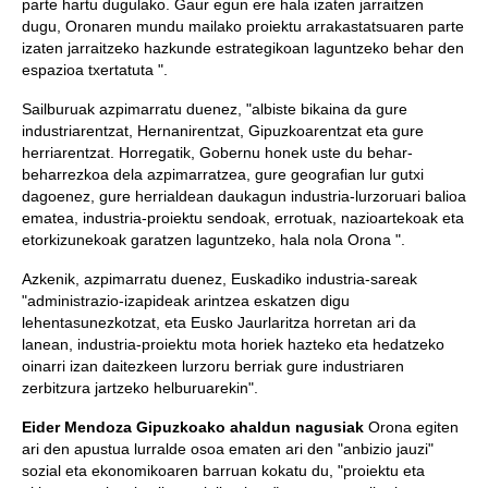
parte hartu dugulako. Gaur egun ere hala izaten jarraitzen
dugu, Oronaren mundu mailako proiektu arrakastatsuaren parte
izaten jarraitzeko hazkunde estrategikoan laguntzeko behar den
espazioa txertatuta ".
Sailburuak azpimarratu duenez, "albiste bikaina da gure
industriarentzat, Hernanirentzat, Gipuzkoarentzat eta gure
herriarentzat. Horregatik, Gobernu honek uste du behar-
beharrezkoa dela azpimarratzea, gure geografian lur gutxi
dagoenez, gure herrialdean daukagun industria-lurzoruari balioa
ematea, industria-proiektu sendoak, errotuak, nazioartekoak eta
etorkizunekoak garatzen laguntzeko, hala nola Orona ".
Azkenik, azpimarratu duenez, Euskadiko industria-sareak
"administrazio-izapideak arintzea eskatzen digu
lehentasunezkotzat, eta Eusko Jaurlaritza horretan ari da
lanean, industria-proiektu mota horiek hazteko eta hedatzeko
oinarri izan daitezkeen lurzoru berriak gure industriaren
zerbitzura jartzeko helburuarekin".
Eider Mendoza Gipuzkoako ahaldun nagusiak
Orona egiten
ari den apustua lurralde osoa ematen ari den "anbizio jauzi"
sozial eta ekonomikoaren barruan kokatu du, "proiektu eta