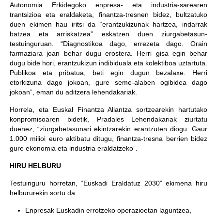
Autonomia Erkidegoko enpresa- eta industria-sarearen
trantsizioa eta eraldaketa, finantza-tresnen bidez, bultzatuko
duen ekimen hau iritsi da “erantzukizunak hartzea, indarrak
batzea eta arriskatzea” eskatzen duen ziurgabetasun-
testuinguruan. “Diagnostikoa dago, errezeta dago. Orain
farmaziara joan behar dugu erostera. Herri gisa egin behar
dugu bide hori, erantzukizun indibiduala eta kolektiboa uztartuta.
Publikoa eta pribatua, beti egin dugun bezalaxe. Herri
etorkizuna dago jokoan, gure seme-alaben ogibidea dago
jokoan”, eman du aditzera lehendakariak.
Horrela, eta Euskal Finantza Aliantza sortzearekin hartutako
konpromisoaren bidetik, Pradales Lehendakariak ziurtatu
duenez, “ziurgabetasunari ekintzarekin erantzuten diogu. Gaur
1.000 milioi euro aktibatu ditugu, finantza-tresna berrien bidez
gure ekonomia eta industria eraldatzeko”.
HIRU HELBURU
Testuinguru horretan, “Euskadi Eraldatuz 2030” ekimena hiru
helbururekin sortu da:
Enpresak Euskadin errotzeko operazioetan laguntzea,