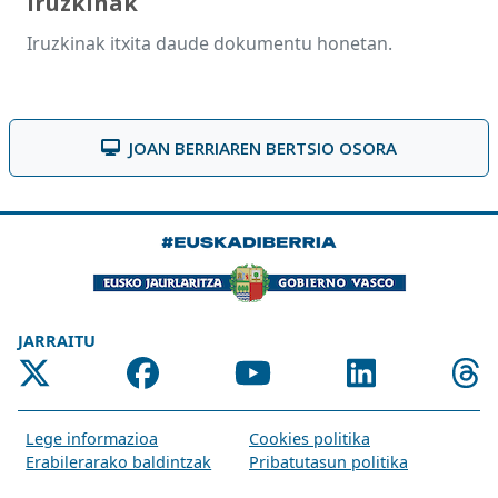
Iruzkinak
Iruzkinak itxita daude dokumentu honetan.
JOAN BERRIAREN BERTSIO OSORA
JARRAITU
Lege informazioa
Cookies politika
Erabilerarako baldintzak
Pribatutasun politika