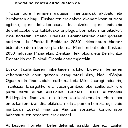
operatibo egotea aurreikusten da
“Gaur gure herriaren gaitasun finantzarioak aktibatu eta
lerrokatzen ditugu, Euskadiren eraldaketa ekonomikoan aurrera
egiteko, gure lehiakortasuna bultzatzeko, gure industria
defendatzeko eta kalitatezko enplegua bermatzen jarraitzeko”.
Bide horretan, Imanol Pradales Lehendakariak gaur goizean
aurkeztu du “Euskadi Eraldatuz 2030” ekimenaren bitartez
bideratuko den inbertsio-plan berria. Plan hori bat dator Euskadi
2030 Industria Planarekin, Zientzia, Teknologia eta Berrikuntza
Planarekin eta Euskadi Globala estrategiarekin.
Eusko Jaurlaritzaren inbertsioen arloko bide-orri berriaren
xehetasunak gaur goizean ezagutarazi dira, Noël d’Anjou
Ogasun eta Finantzetako sailburuak eta Mikel Jauregi Industria,
Trantsizio Energetiko eta Jasangarritasuneko sailburuak ere
parte hartu duten ekitaldian. Gainera, Euskal Autonomia
Erkidegoko finantza- eta inbertsio-ekosistemako ehun bat
ordezkari ere izan dira ekitaldian, eta aipamen berezia egin zaie
martxoan Euskal Finantza Aliantza sortzeko konpromisoa
babestu zuten bederatzi erakundeei.
Aurkezpen horretan Lehendakariak azaldu duenez, Euskal