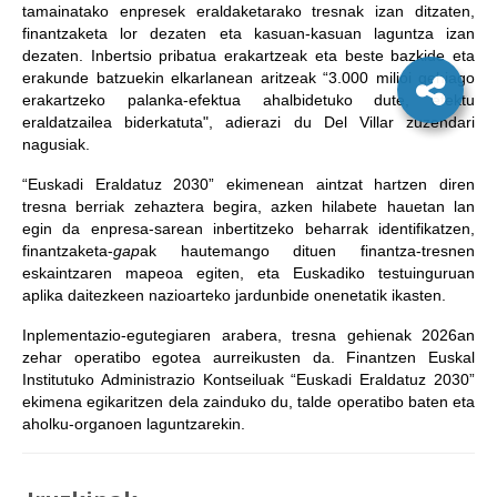
tamainatako enpresek eraldaketarako tresnak izan ditzaten,
finantzaketa lor dezaten eta kasuan-kasuan laguntza izan
dezaten. Inbertsio pribatua erakartzeak eta beste bazkide eta
erakunde batzuekin elkarlanean aritzeak “3.000 milioi gehiago
erakartzeko palanka-efektua ahalbidetuko dute, efektu
eraldatzailea biderkatuta", adierazi du Del Villar zuzendari
nagusiak.
“Euskadi Eraldatuz 2030” ekimenean aintzat hartzen diren
tresna berriak zehaztera begira, azken hilabete hauetan lan
egin da enpresa-sarean inbertitzeko beharrak identifikatzen,
finantzaketa-
gap
ak hautemango dituen finantza-tresnen
eskaintzaren mapeoa egiten, eta Euskadiko testuinguruan
aplika daitezkeen nazioarteko jardunbide onenetatik ikasten.
Inplementazio-egutegiaren arabera, tresna gehienak 2026an
zehar operatibo egotea aurreikusten da. Finantzen Euskal
Institutuko Administrazio Kontseiluak “Euskadi Eraldatuz 2030”
ekimena egikaritzen dela zainduko du, talde operatibo baten eta
aholku-organoen laguntzarekin.