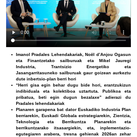
Imanol Pradales Lehendakariak, Noël d’Anjou Ogasun
eta Finantzetako sailburuak eta Mikel Jauregi
Industria, Trantsizio Energetiko eta
Jasangarritasuneko sailburuak gaur goizean aurkeztu
dute inbertsio-plan berri hori
“Herri gisa egin behar dugu bide hori, erantzukizun
indibiduala eta kolektiboa uztartuta.
Publikoa eta
pribatua, beti egin dugun bezalaxe” adierazi du
Pradales lehendakariak
Planaren garapena bat dator Euskadiko Industria Plan
berriarekin, Euskadi Globala estrategiarekin, Zientzia,
Teknologia eta Berrikuntza Planarekin eta
berrikuntzarako itsasargiekin, eta, inplementazio-
egutegiaren arabera, tresna gehienak 2026an zehar