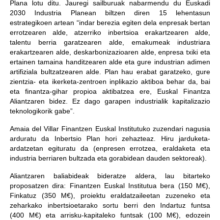
Plana lotu ditu. Jauregi sailburuak nabarmendu du Euskadi
2030 Industria Planean biltzen diren 15 lehentasun
estrategikoen artean “indar berezia egiten dela enpresak bertan
errotzearen alde, atzerriko inbertsioa erakartzearen alde,
talentu berria garatzearen alde, emakumeak industriara
erakartzearen alde, deskarbonizazioaren alde, enpresa txiki eta
ertainen tamaina handitzearen alde eta gure industrian adimen
artifiziala bultzatzearen alde. Plan hau erabat garatzeko, gure
zientzia- eta ikerketa-zentroen inplikazio aktiboa behar da, bai
eta finantza-gihar propioa aktibatzea ere, Euskal Finantza
Aliantzaren bidez. Ez dago garapen industrialik kapitalizazio
teknologikorik gabe”.
Amaia del Villar Finantzen Euskal Institutuko zuzendari nagusia
arduratu da Inbertsio Plan hori zehazteaz. Hiru jarduketa-
ardatzetan egituratu da (enpresen errotzea, eraldaketa eta
industria berriaren bultzada eta gorabidean dauden sektoreak).
Aliantzaren baliabideak bideratze aldera, lau bitarteko
proposatzen dira: Finantzen Euskal Institutua bera (150 M€),
Finkatuz (350 M€), proiektu eraldatzaileetan zuzeneko eta
zeharkako inbertsioetarako sortu berri den Indartuz funtsa
(400 M€) eta arrisku-kapitaleko funtsak (100 M€), edozein