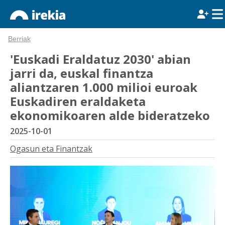
Berriak
'Euskadi Eraldatuz 2030' abian
jarri da, euskal finantza
aliantzaren 1.000 milioi euroak
Euskadiren eraldaketa
ekonomikoaren alde bideratzeko
2025-10-01
Ogasun eta Finantzak