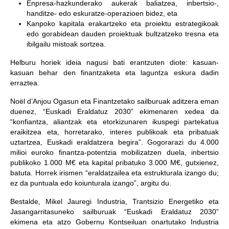
Enpresa-hazkunderako aukerak baliatzea, inbertsio-,
handitze- edo eskuratze-operazioen bidez, eta
Kanpoko kapitala erakartzeko eta proiektu estrategikoak
edo gorabidean dauden proiektuak bultzatzeko tresna eta
ibilgailu mistoak sortzea.
Helburu horiek ideia nagusi bati erantzuten diote: kasuan-
kasuan behar den finantzaketa eta laguntza eskura dadin
erraztea.
Noël d’Anjou Ogasun eta Finantzetako sailburuak aditzera eman
duenez, “Euskadi Eraldatuz 2030” ekimenaren xedea da
“konfiantza, aliantzak eta etorkizunaren ikuspegi partekatua
eraikitzea eta, horretarako, interes publikoak eta pribatuak
uztartzea, Euskadi eraldatzera begira”. Gogorarazi du 4.000
milioi euroko finantza-potentzia mobilizatzen duela, inbertsio
publikoko 1.000 M€ eta kapital pribatuko 3.000 M€, gutxienez,
batuta. Horrek irismen “eraldatzailea eta estrukturala izango du;
ez da puntuala edo koiunturala izango”, argitu du.
Bestalde, Mikel Jauregi Industria, Trantsizio Energetiko eta
Jasangarritasuneko sailburuak “Euskadi Eraldatuz 2030”
ekimena eta atzo Gobernu Kontseiluan onartutako Industria