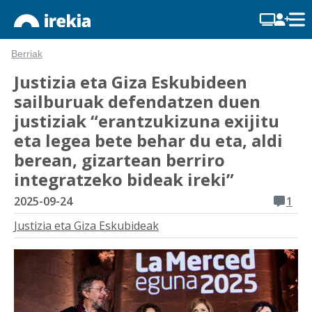
Berriak
Justizia eta Giza Eskubideen
sailburuak defendatzen duen
justiziak “erantzukizuna exijitu
eta legea bete behar du eta, aldi
berean, gizartean berriro
integratzeko bideak ireki”
2025-09-24
1
Justizia eta Giza Eskubideak