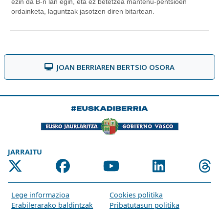
JOAN BERRIAREN BERTSIO OSORA
JARRAITU
Lege informazioa
Cookies politika
Erabilerarako baldintzak
Pribatutasun politika