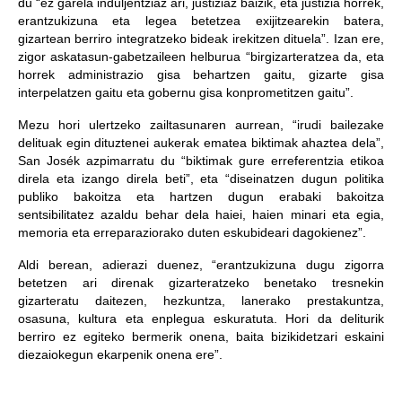
du “ez garela induljentziaz ari, justiziaz baizik, eta justizia horrek,
erantzukizuna eta legea betetzea exijitzearekin batera,
gizartean berriro integratzeko bideak irekitzen dituela”. Izan ere,
zigor askatasun-gabetzaileen helburua “birgizarteratzea da, eta
horrek administrazio gisa behartzen gaitu, gizarte gisa
interpelatzen gaitu eta gobernu gisa konprometitzen gaitu”.
Mezu hori ulertzeko zailtasunaren aurrean, “irudi bailezake
delituak egin dituztenei aukerak ematea biktimak ahaztea dela”,
San Josék azpimarratu du “biktimak gure erreferentzia etikoa
direla eta izango direla beti”, eta “diseinatzen dugun politika
publiko bakoitza eta hartzen dugun erabaki bakoitza
sentsibilitatez azaldu behar dela haiei, haien minari eta egia,
memoria eta erreparaziorako duten eskubideari dagokienez”.
Aldi berean, adierazi duenez, “erantzukizuna dugu zigorra
betetzen ari direnak gizarteratzeko benetako tresnekin
gizarteratu daitezen, hezkuntza, lanerako prestakuntza,
osasuna, kultura eta enplegua eskuratuta. Hori da deliturik
berriro ez egiteko bermerik onena, baita bizikidetzari eskaini
diezaiokegun ekarpenik onena ere”.