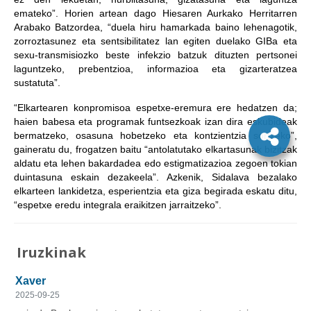
emateko”. Horien artean dago Hiesaren Aurkako Herritarren
Arabako Batzordea, “duela hiru hamarkada baino lehenagotik,
zorroztasunez eta sentsibilitatez lan egiten duelako GIBa eta
sexu-transmisiozko beste infekzio batzuk dituzten pertsonei
laguntzeko, prebentzioa, informazioa eta gizarteratzea
sustatuta”.
“Elkartearen konpromisoa espetxe-eremura ere hedatzen da;
haien babesa eta programak funtsezkoak izan dira eskubideak
bermatzeko, osasuna hobetzeko eta kontzientzia sortzeko”,
gaineratu du, frogatzen baitu “antolatutako elkartasunak bizitzak
aldatu eta lehen bakardadea edo estigmatizazioa zegoen tokian
duintasuna eskain dezakeela”. Azkenik, Sidalava bezalako
elkarteen lankidetza, esperientzia eta giza begirada eskatu ditu,
“espetxe eredu integrala eraikitzen jarraitzeko”.
Iruzkinak