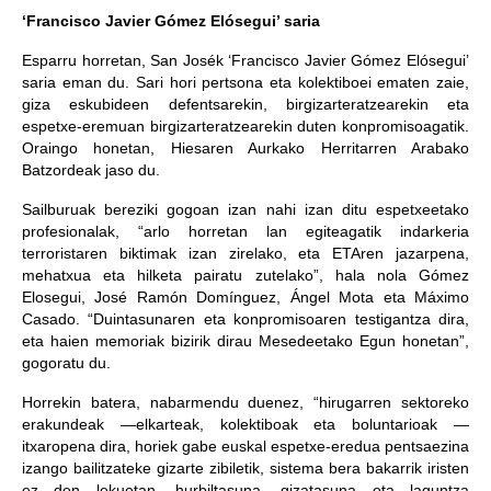
‘Francisco Javier Gómez Elósegui’ saria
Esparru horretan, San Josék ‘Francisco Javier Gómez Elósegui’
saria eman du. Sari hori pertsona eta kolektiboei ematen zaie,
giza eskubideen defentsarekin, birgizarteratzearekin eta
espetxe-eremuan birgizarteratzearekin duten konpromisoagatik.
Oraingo honetan, Hiesaren Aurkako Herritarren Arabako
Batzordeak jaso du.
Sailburuak bereziki gogoan izan nahi izan ditu espetxeetako
profesionalak, “arlo horretan lan egiteagatik indarkeria
terroristaren biktimak izan zirelako, eta ETAren jazarpena,
mehatxua eta hilketa pairatu zutelako”, hala nola Gómez
Elosegui, José Ramón Domínguez, Ángel Mota eta Máximo
Casado. “Duintasunaren eta konpromisoaren testigantza dira,
eta haien memoriak bizirik dirau Mesedeetako Egun honetan”,
gogoratu du.
Horrekin batera, nabarmendu duenez, “hirugarren sektoreko
erakundeak —elkarteak, kolektiboak eta boluntarioak —
itxaropena dira, horiek gabe euskal espetxe-eredua pentsaezina
izango bailitzateke gizarte zibiletik, sistema bera bakarrik iristen
ez den lekuetan, hurbiltasuna, gizatasuna eta laguntza