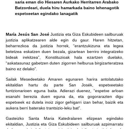
saria eman dio Hiesaren Aurkako Herritarren Arabako
Batzordeari, duela hiru hamarkada baino lehenagotik
espetxeetan egindako lanagatik
María Jesús San José
Justizia eta Giza Eskubideen sailburuak
justizia aplikatzearen alde egin du gaur. Haren hitzetan,
beharrezkoa da justizia horrek, “erantzukizuna eta legea
betetzea eskatzen duen bezala, gizartean berriro integratzeko
bideak irekitzea”, Konstituzioak hala ezartzen duelako,
“askatasunaz gabetzen duten zigorren helburua birgizarteratzea
baino ez delako”.
Sailak Mesedeetako Amaren egunaren harira antolatutako
ekitaldian hartu du parte San Josék, espetxeetako
funtzionarioen eguna baita. Adierazi duenez, “espetxe arloan
esanahi berezia duen eguna da, eta gogorarazten digu
espetxeek ez dutela inoiz zigor gehigarri izan behar, baizik eta
aukera berri baterako trantsizio-leku bat”.
Gasteizko Santa Maria Katedralaren elizpean egindako
ekitaldian, Justizia eta Giza Eskubideen sailburuak azpimarratu