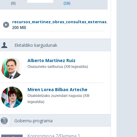
(0)
(18)
recursos_martinez_obras_consultas_externas...
200 MB
Ekitaldiko kargudunak
Alberto Martínez Ruiz
Osasuneko sailburua (XIII legealdia)
Miren Lorea Bilbao Arteche
Osakidetzako zuzendari nagusia (XIII
legealdia)
Gobernu-programa
Konpromisoa 7/Ekimena 1.