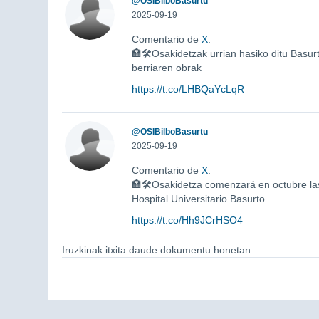
@OSIBilboBasurtu
2025-09-19
Comentario de
X
:
🏣🛠️Osakidetzak urrian hasiko ditu Basur
berriaren obrak
https://t.co/LHBQaYcLqR
@OSIBilboBasurtu
2025-09-19
Comentario de
X
:
🏣🛠️Osakidetza comenzará en octubre las
Hospital Universitario Basurto
https://t.co/Hh9JCrHSO4
Iruzkinak itxita daude dokumentu honetan