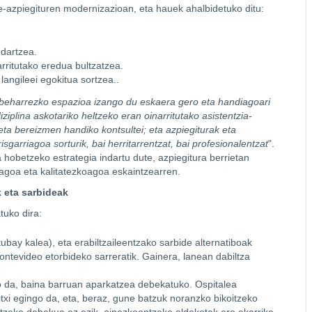
-azpiegituren modernizazioan, eta hauek ahalbidetuko ditu:
ndartzea.
rritutako eredua bultzatzea.
langileei egokitua sortzea..
k beharrezko espazioa izango du eskaera gero eta handiagoari
iziplina askotariko heltzeko eran oinarritutako asistentzia-
 eta bereizmen handiko kontsultei; eta azpiegiturak eta
arriagoa sorturik, bai herritarrentzat, bai profesionalentzat
".
hobetzeko estrategia indartu dute, azpiegitura berrietan
rragoa eta kalitatezkoagoa eskaintzearren.
k eta sarbideak
tuko dira:
ubay kalea), eta erabiltzaileentzako sarbide alternatiboak
ontevideo etorbideko sarreratik. Gainera, lanean dabiltza
o da, baina barruan aparkatzea debekatuko. Ospitalea
txi egingo da, eta, beraz, gune batzuk noranzko bikoitzeko