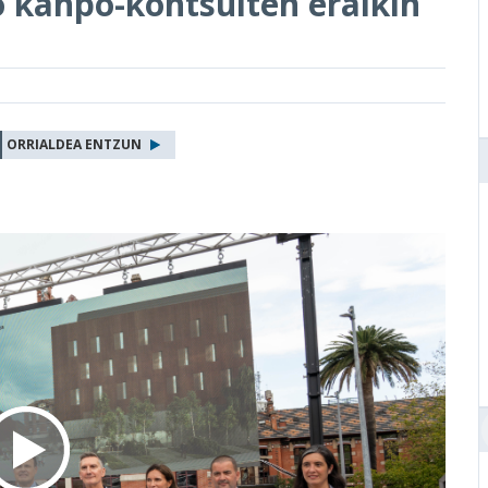
o kanpo-kontsulten eraikin
ORRIALDEA ENTZUN