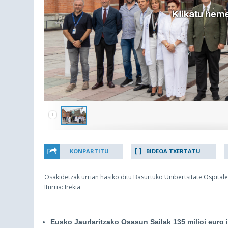
KONPARTITU
BIDEOA TXERTATU
Osakidetzak urrian hasiko ditu Basurtuko Unibertsitate Ospital
Iturria: Irekia
Eusko Jaurlaritzako Osasun Sailak 135 milioi euro i