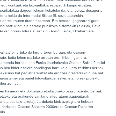
atzeko debekua ez ezik, oinezkoentzako aldaketak ere ekarriko
n edukiontziak eta taxi-geltokia esparrutik kanpo eroatea.
o aparkalekua dagoen lekuan kokatuko da, eta, beraz, desagertu
tera heldu da Intermodal Bilbao SL sozietatearekin,
 obrek irauten duten bitartean. Era berean, gogorarazi gura
io batzuk dituela garraio publikoko sistemekin (aldiriak, Feve,
 Azken horrek lotura zuzena du Ansio, Leioa, Etxebarri eta
ealitate bihurtuko da hiru urteren buruan, eta osasun-
aio, baita lehen mailako arretan ere. Bilbon, gainera,
amendu berriak, non Eusko Jaurlaritzako Osasun Sailak 9 milioi
o hiru bider azalera handiagoa hartuko du, eta zerbitzu berriak
esklusibo bat pediatriarentzat eta erditzea prestatzeko gune bat.
-sistemei eta panel fotovoltaikoei esker, eta horrek proiektu
ihurtzen du.
ren hasierak eta Boluetako etorkizuneko osasun-zentro berriak
tzeko eta erakunde sanitario integratuen azpiegiturak
 eta ospitale-arreta). Jarduketa biek azpiegitura hobeak
 Jaurlaritzako Osasun Sailaren 2030erako Osasun Planaren
kin.