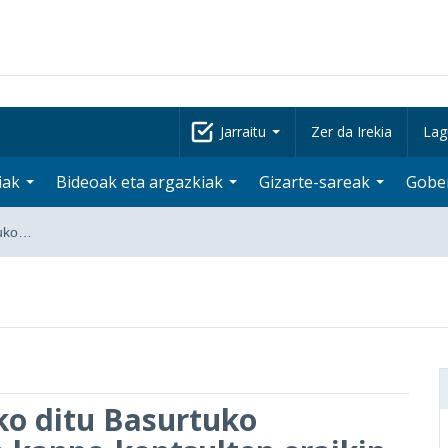
Jarraitu
Zer da Irekia
Lag
iak
Bideoak eta argazkiak
Gizarte-sareak
Gobe
tuko…
ko ditu Basurtuko