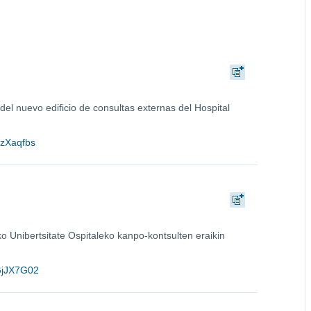
 del nuevo edificio de consultas externas del Hospital
xvzXaqfbs
o Unibertsitate Ospitaleko kanpo-kontsulten eraikin
rGjJX7G02