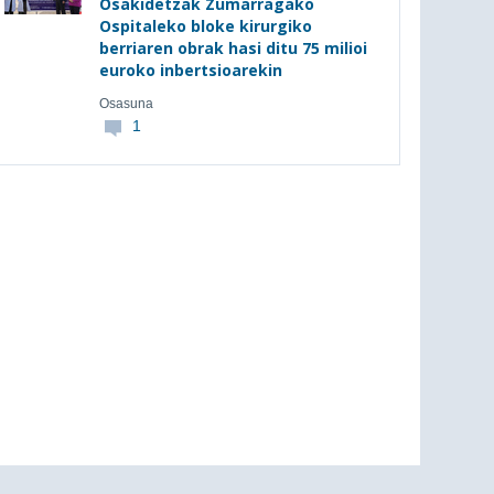
Osakidetzak Zumarragako
Ospitaleko bloke kirurgiko
berriaren obrak hasi ditu 75 milioi
euroko inbertsioarekin
Osasuna
1