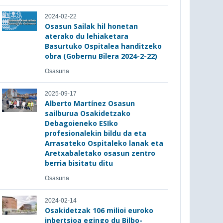
2024-02-22
Osasun Sailak hil honetan
aterako du lehiaketara
Basurtuko Ospitalea handitzeko
obra (Gobernu Bilera 2024-2-22)
Osasuna
2025-09-17
Alberto Martínez Osasun
sailburua Osakidetzako
Debagoieneko ESIko
profesionalekin bildu da eta
Arrasateko Ospitaleko lanak eta
Aretxabaletako osasun zentro
berria bisitatu ditu
Osasuna
2024-02-14
Osakidetzak 106 milioi euroko
inbertsioa egingo du Bilbo-