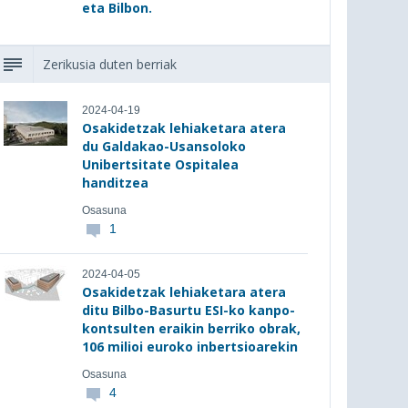
eta Bilbon.
Zerikusia duten berriak
2024-04-19
Osakidetzak lehiaketara atera
du Galdakao-Usansoloko
Unibertsitate Ospitalea
handitzea
Osasuna
1
2024-04-05
Osakidetzak lehiaketara atera
ditu Bilbo-Basurtu ESI-ko kanpo-
kontsulten eraikin berriko obrak,
106 milioi euroko inbertsioarekin
Osasuna
4