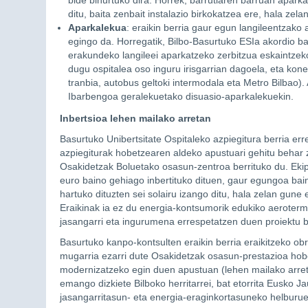
bide bihurtuko dira. Horrek, barrutiaren barruan apark
ditu, baita zenbait instalazio birkokatzea ere, hala zela
Aparkalekua
: eraikin berria gaur egun langileentzak
egingo da. Horregatik, Bilbo-Basurtuko ESIa akordio ba
erakundeko langileei aparkatzeko zerbitzua eskaintzeko
dugu ospitalea oso inguru irisgarrian dagoela, eta konex
tranbia, autobus geltoki intermodala eta Metro Bilbao).
Ibarbengoa geralekuetako disuasio-aparkalekuekin.
Inbertsioa lehen mailako arretan
Basurtuko Unibertsitate Ospitaleko azpiegitura berria err
azpiegiturak hobetzearen aldeko apustuari gehitu behar z
Osakidetzak Boluetako osasun-zentroa berrituko du. Ekip
euro baino gehiago inbertituko dituen, gaur egungoa bain
hartuko dituzten sei solairu izango ditu, hala zelan gune 
Eraikinak ia ez du energia-kontsumorik edukiko aerotermia
jasangarri eta ingurumena errespetatzen duen proiektu b
Basurtuko kanpo-kontsulten eraikin berria eraikitzeko ob
mugarria ezarri dute Osakidetzak osasun-prestazioa hobe
modernizatzeko egin duen apustuan (lehen mailako arreta
emango dizkiete Bilboko herritarrei, bat etorrita Eusko
jasangarritasun- eta energia-eraginkortasuneko helburue