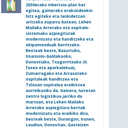
2030erako inbertsio-plan bat
egitea, gainerako erakundeekin
hitz egiteko eta lankidetzan
aritzeko esparru batean, Lehen
Mailako Arretako eta ospitale-
sistemako azpiegiturak
modernizatu eta handitzeko eta
ekipamenduak berritzeko.
Besteak beste, Basurtuko,
Usansolo-Galdakaoko,
Donostiako, Txagorritxuko (II.
fasea eta aparkalekua),
Zumarragako eta Arrasateko
ospitaleak handitzea eta
Tolosan ospitalea eraikitzea
aurreikusiko da. Gainera, Iurretan
zentro logistikoa jarriko da
martxan, eta Lehen Mailako
Arretako azpiegitura berriak
modernizatu eta eraikiko dira,
besteak beste, Durangon, Irunen,
Laudion, Donostian, Gasteizen