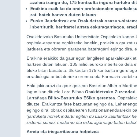
azalera izango du, 175 kontsulta inguru hartuko dit
Eraikina eraikiko da orain profesionalen aparkale
zati batek hartzen duten lekuan
Eusko Jaurlaritzak eta Osakidetzak osasun-sistema
inbertiturik, herritarrei arreta eskuragarriagoa, er
Osakidetzako Basurtuko Unibertsitate Ospitaleko kanpo-kon
ospitale-esparrua egokitzeko lanekin, proiektua gauzatu 
jarduera eta obraren garapena bateragarri egingo dira, e
Eraikina eraikiko da gaur egun langileen aparkalekuak e
hartzen duten lekuan. 135 milioi euroko inbertsioa dela 
bloke bitan banatuta. Blokeetan 175 kontsulta inguru eg
erradiologia anbulatorioko eremua eta Farmazia-zerbitzu
Hala jakinarazi du gaur goizean Basurtun Alberto Martí
lagun izan dituela Lore Bilbao
Osakidetzako Zuzendari
Larrañaga
Bilbo-Basurtuko ESIko gerentea
. Ospitalek
dituzte. Eraikuntza fase batzuetan egingo da. Lehenengo 
egingo dira, obrak ospitalearen funtzionamenduarekin ba
"
jarduketa horrek indartu egiten du Eusko Jaurlaritzak h
sistema sendo, moderno eta eskuragarriago baten bidez
Arreta eta irisgarritasuna hobetzea