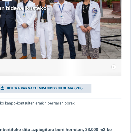
BEHERA KARGATU MP4 BIDEO BILDUMA (ZIP)
eko kanpo-kontsulten eraikin berriaren obrak
nbertituko ditu azpiegitura berri horretan, 38.000 m2-ko