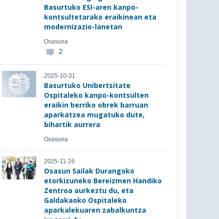
Basurtuko ESI-aren kanpo-
kontsultetarako eraikinean eta
modernizazio-lanetan
Osasuna
2
2025-10-31
Basurtuko Unibertsitate
Ospitaleko kanpo-kontsulten
eraikin berriko obrek barruan
aparkatzea mugatuko dute,
bihartik aurrera
Osasuna
2025-11-26
Osasun Sailak Durangoko
etorkizuneko Bereizmen Handiko
Zentroa aurkeztu du, eta
Galdakaoko Ospitaleko
aparkalekuaren zabalkuntza