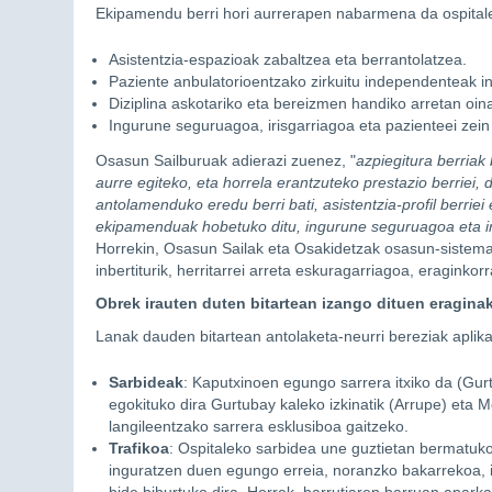
Ekipamendu berri hori aurrerapen nabarmena da ospitale
Asistentzia-espazioak zabaltzea eta berrantolatzea.
Paziente anbulatorioentzako zirkuitu independenteak i
Diziplina askotariko eta bereizmen handiko arretan oina
Ingurune seguruagoa, irisgarriagoa eta pazienteei zein 
Osasun Sailburuak adierazi zuenez, "
azpiegitura berria
aurre egiteko, eta horrela erantzuteko prestazio berriei, d
antolamenduko eredu berri bati, asistentzia-profil berriei
ekipamenduak hobetuko ditu, ingurune seguruagoa eta irisg
Horrekin, Osasun Sailak eta Osakidetzak osasun-sistema 
inbertiturik, herritarrei arreta eskuragarriagoa, eraginko
Obrek irauten duten bitartean izango dituen eragina
Lanak dauden bitartean antolaketa-neurri bereziak aplika
Sarbideak
: Kaputxinoen egungo sarrera itxiko da (Gurt
egokituko dira Gurtubay kaleko izkinatik (Arrupe) eta M
langileentzako sarrera esklusiboa gaitzeko.
Trafikoa
: Ospitaleko sarbidea une guztietan bermatuk
inguratzen duen egungo erreia, noranzko bakarrekoa, i