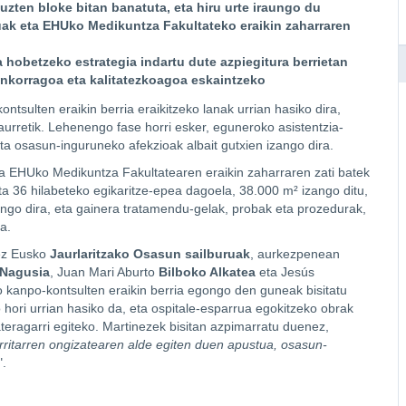
uzten bloke bitan banatuta, eta hiru urte iraungo du
kuak eta EHUko Medikuntza Fakultateko eraikin zaharraren
 hobetzeko estrategia indartu dute azpiegitura berrietan
aginkorragoa eta kalitatezkoagoa eskaintzeko
tsulten eraikin berria eraikitzeko lanak urrian hasiko dira,
aurretik. Lehenengo fase horri esker, eguneroko asistentzia-
ta osasun-inguruneko afekzioak albait gutxien izango dira.
ta EHUko Medikuntza Fakultatearen eraikin zaharraren zati batek
eta 36 hilabeteko egikaritze-epea dagoela, 38.000 m² izango ditu,
ongo dira, eta gainera tratamendu-gelak, probak eta prozedurak,
a.
nez Eusko
Jaurlaritzako Osasun sailburuak
, aurkezpenean
 Nagusia
, Juan Mari Aburto
Bilboko Alkatea
eta Jesús
o kanpo-kontsulten eraikin berria egongo den guneak bisitatu
hori urrian hasiko da, eta ospitale-esparrua egokitzeko obrak
teragarri egiteko. Martinezek bisitan azpimarratu duenez,
erritarren ongizatearen alde egiten duen apustua, osasun-
".