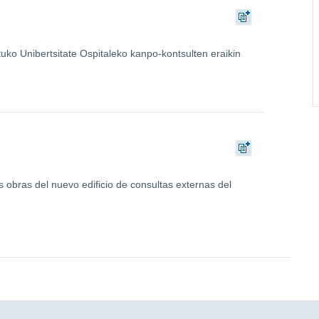
tuko Unibertsitate Ospitaleko kanpo-kontsulten eraikin
 obras del nuevo edificio de consultas externas del