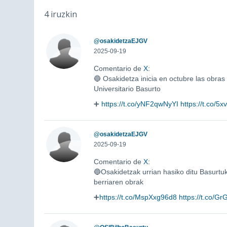
4 iruzkin
@osakidetzaEJGV
2025-09-19
Comentario de
X
:
🔵 Osakidetza inicia en octubre las obras
Universitario Basurto
➕
https://t.co/yNF2qwNyYI
https://t.co/5
@osakidetzaEJGV
2025-09-19
Comentario de
X
:
🔵Osakidetzak urrian hasiko ditu Basurtuk
berriaren obrak
➕
https://t.co/MspXxg96d8
https://t.co/G