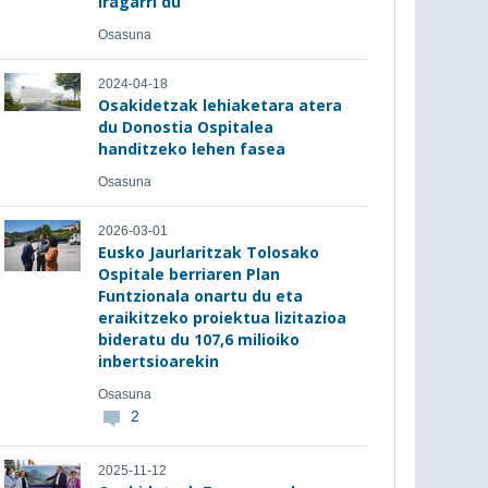
iragarri du
Osasuna
2024-04-18
Osakidetzak lehiaketara atera
du Donostia Ospitalea
handitzeko lehen fasea
Osasuna
2026-03-01
Eusko Jaurlaritzak Tolosako
Ospitale berriaren Plan
Funtzionala onartu du eta
eraikitzeko proiektua lizitazioa
bideratu du 107,6 milioiko
inbertsioarekin
Osasuna
2
2025-11-12