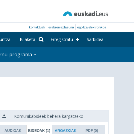
kontaktuak
erabilerraztasuna
egoitza elektronikoa
untza
Bilaketa
Erregistratu
Sarbidea
rnu-programa
Komunikabideek behera kargatzeko
AUDIOAK
BIDEOAK
(1)
ARGAZKIAK
PDF
(0)