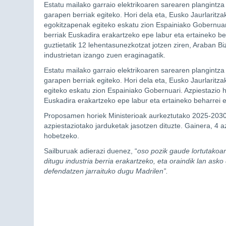
Estatu mailako garraio elektrikoaren sarearen plangintza
garapen berriak egiteko. Hori dela eta, Eusko Jaurlaritz
egokitzapenak egiteko eskatu zion Espainiako Gobernuar
berriak Euskadira erakartzeko epe labur eta ertaineko be
guztietatik 12 lehentasunezkotzat jotzen ziren, Araban 
industrietan izango zuen eraginagatik.
Estatu mailako garraio elektrikoaren sarearen plangintza
garapen berriak egiteko. Hori dela eta, Eusko Jaurlarit
egiteko eskatu zion Espainiako Gobernuari. Azpiestazio 
Euskadira erakartzeko epe labur eta ertaineko beharrei e
Proposamen horiek Ministerioak aurkeztutako 2025-2030 a
azpiestaziotako jarduketak jasotzen dituzte. Gainera, 4 a
hobetzeko.
Sailburuak adierazi duenez, “
oso pozik gaude lortutakoa
ditugu industria berria erakartzeko, eta oraindik lan ask
defendatzen jarraituko dugu Madrilen”.