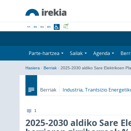
<<
es
eu
en
Parte-hartzea
Sailak
Agenda
Berr
Hasiera
·
Berriak
·
2025-2030 aldiko Sare Elektrikoen P
Berriak
Industria, Trantsizio Energeti
1
2025-2030 aldiko Sare El