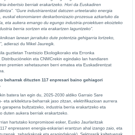
ia-inbertsio berriak erakartzeko
.
Hori da Euskadiren
dintza”.
“Gure industriarentzat datozen urteetarako energia
, euskal ekonomiaren deskarbonizazio-prozesua azkartuko da
 da, eta aukera emango du egungo industria-proiektuen ekoizteko
ustria berria sortzen eta erakartzen laguntzeko”.
nikoan lanean jarraituko dute potentzia gehigarria lortzeko,
”,
adierazi du Mikel Jauregik.
ila guztietan Trantsizio Ekologikorako eta Erronka
a Distribuciónekin eta CNMCrekin egindako lan handiaren
iaren premien xehetasunen berri ematea eta Euskadirentzat
ea.
o beharrak dituzten 117 enpresari baino gehiagori
o
kin batera lan egin du, 2025-2030 aldiko Garraio Sare
- eta arkitektura-beharrak jaso zitzan, elektrifikazioan aurrera
n garapena bultzatzeko, industria berria erakartzeko eta
ko duten aukera berriak erakartzeko.
rrian hartutako konpromisoei esker, Eusko Jaurlaritzak
n 117 enpresaren energia-eskariari erantzun ahal izango zaio, eta
uzenak, zeharkakoak eta eragindakoak). Sektorerik kaltetuenak