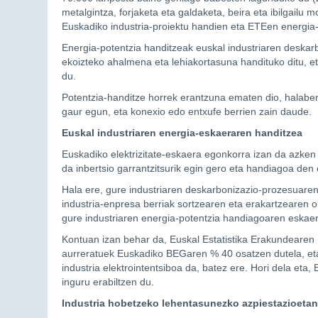
metalgintza, forjaketa eta galdaketa, beira eta ibilgailu 
Euskadiko industria-proiektu handien eta ETEen energia
Energia-potentzia handitzeak euskal industriaren deskar
ekoizteko ahalmena eta lehiakortasuna handituko ditu, et
du.
Potentzia-handitze horrek erantzuna ematen dio, halaber,
gaur egun, eta konexio edo entxufe berrien zain daude.
Euskal industriaren energia-eskaeraren handitzea
Euskadiko elektrizitate-eskaera egonkorra izan da azken
da inbertsio garrantzitsurik egin gero eta handiagoa den
Hala ere, gure industriaren deskarbonizazio-prozesuare
industria-enpresa berriak sortzearen eta erakartzearen 
gure industriaren energia-potentzia handiagoaren eskaer
Kontuan izan behar da, Euskal Estatistika Erakundearen 
aurreratuek Euskadiko BEGaren % 40 osatzen dutela, eta
industria elektrointentsiboa da, batez ere. Hori dela eta
inguru erabiltzen du.
Industria hobetzeko lehentasunezko azpiestazioetan 