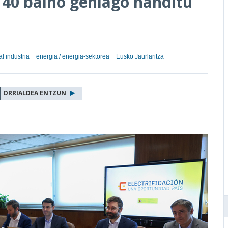
% 40 baino gehiago handitu
l industria
energia / energia-sektorea
Eusko Jaurlaritza
ORRIALDEA ENTZUN