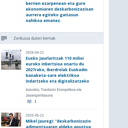
berrien ezarpenean eta gure
ekonomiaren deskarbonizazioan
aurrera egiteko gaitasun
nahikoa emanez.
Zerikusia duten berriak
2026-04-21
Eusko Jaurlaritzak 110 milioi
euroko inbertsioa onartu du
2027rako, Iberdrolak Euskadin
banaketa-sare elektrikoa
indartzeko eta digitalizatzeko
Industria, Trantsizio Energetikoa eta
Jasangarritasuna
1
2025-05-21
Mikel Jauregi: “deskarbonizazio
adimentsuaren aldeko apustua