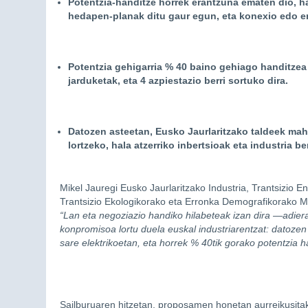
Potentzia-handitze horrek erantzuna ematen dio, hal
hedapen-planak ditu gaur egun, eta konexio edo en
Potentzia gehigarria % 40 baino gehiago handitzea 
jarduketak, eta 4 azpiestazio berri sortuko dira.
Datozen asteetan, Eusko Jaurlaritzako taldeek maha
lortzeko, hala atzerriko inbertsioak eta industria be
Mikel Jauregi Eusko Jaurlaritzako Industria, Trantsizio E
Trantsizio Ekologikorako eta Erronka Demografikorako Min
“Lan eta negoziazio handiko hilabeteak izan dira —adie
konpromisoa lortu duela euskal industriarentzat: datozen
sare elektrikoetan, eta horrek % 40tik gorako potentzia h
Sailburuaren hitzetan, proposamen honetan aurreikusitak