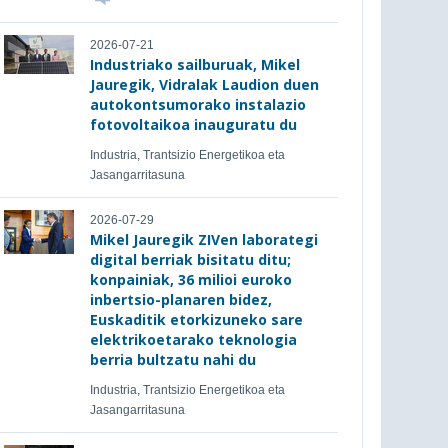
2026-07-21
Industriako sailburuak, Mikel
Jauregik, Vidralak Laudion duen
autokontsumorako instalazio
fotovoltaikoa inauguratu du
Industria, Trantsizio Energetikoa eta
Jasangarritasuna
2026-07-29
Mikel Jauregik ZIVen laborategi
digital berriak bisitatu ditu;
konpainiak, 36 milioi euroko
inbertsio-planaren bidez,
Euskaditik etorkizuneko sare
elektrikoetarako teknologia
berria bultzatu nahi du
Industria, Trantsizio Energetikoa eta
Jasangarritasuna