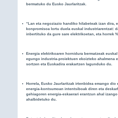
bermatuko du Eusko Jaurlaritzak.
“Lan eta negoziazio handiko hilabeteak izan dira,
konpromisoa lortu duela euskal industriarentzat: 
inbertituko da gure sare elektrikoetan, eta horrek 
Energia elektrikoaren hornidura bermatzeak euskal
egungo industria-proiektuen ekoizteko ahalmena eta
sortzen eta Euskadira erakartzen lagunduko du.
Horrela, Eusko Jaurlaritzak irtenbidea emango dio e
energia-kontsumoan intentsiboak diren eta deskarb
gehiagoren energia-eskaerari erantzun ahal izango
ahalbidetuko du.