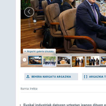
‹
Argazki galeria izkutatu
BEHERA KARGATU ARGAZKIA
ARGAZKIA 
Iturria: Irekia
Euskal industriak datozen urteetan izango dituen e