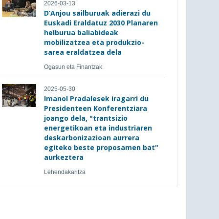
2026-03-13
D’Anjou sailburuak adierazi du
Euskadi Eraldatuz 2030 Planaren
helburua baliabideak
mobilizatzea eta produkzio-
sarea eraldatzea dela
Ogasun eta Finantzak
2025-05-30
Imanol Pradalesek iragarri du
Presidenteen Konferentziara
joango dela, "trantsizio
energetikoan eta industriaren
deskarbonizazioan aurrera
egiteko beste proposamen bat"
aurkeztera
Lehendakaritza