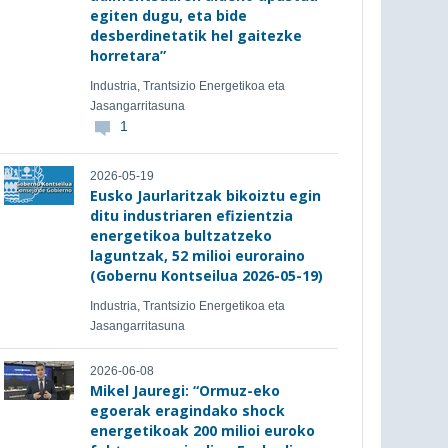
egiten dugu, eta bide
desberdinetatik hel gaitezke
horretara”
Industria, Trantsizio Energetikoa eta
Jasangarritasuna
1
2026-05-19
Eusko Jaurlaritzak bikoiztu egin
ditu industriaren efizientzia
energetikoa bultzatzeko
laguntzak, 52 milioi euroraino
(Gobernu Kontseilua 2026-05-19)
Industria, Trantsizio Energetikoa eta
Jasangarritasuna
2026-06-08
Mikel Jauregi: “Ormuz-eko
egoerak eragindako shock
energetikoak 200 milioi euroko