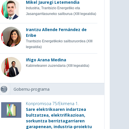
Mikel Jauregi Letemendia
Industria, Trantsizio Energetiko eta
Jasangarritasuneko sailburua (XIII legealdia)
Irantzu Allende Fernández de
Eribe
Trantsizio Energetikoko sailburuordea (XIII
legealdia)
Iñigo Arana Medina
Kabinetearen zuzendaria (XIII legealdia)
Gobernu-programa
Konpromisoa 75/Ekimena 1.
Sare elektrikoaren indartzea
bultzatzea, elektrifikazioan,
sorkuntza berriztagarriaren
garapenean, industria-proiektu