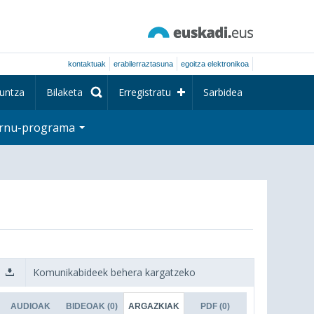
kontaktuak
erabilerraztasuna
egoitza elektronikoa
untza
Bilaketa
Erregistratu
Sarbidea
rnu-programa
Komunikabideek behera kargatzeko
AUDIOAK
BIDEOAK
(0)
ARGAZKIAK
PDF
(0)