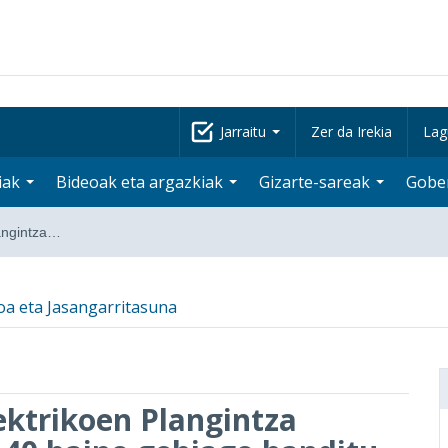
Jarraitu
Zer da Irekia
Lag
iak
Bideoak eta argazkiak
Gizarte-sareak
Gobe
langintza…
koa eta Jasangarritasuna
ektrikoen Plangintza