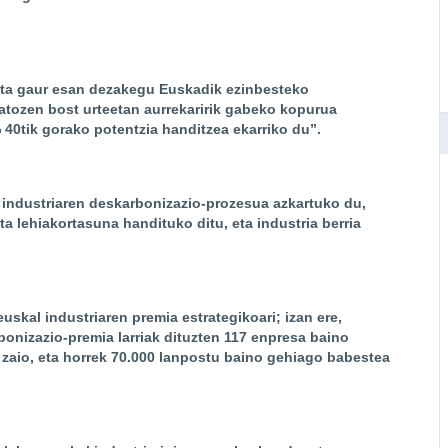
 eta gaur esan dezakegu Euskadik ezinbesteko
datozen bost urteetan aurrekaririk gabeko kopurua
% 40tik gorako potentzia handitzea ekarriko du”.
 industriaren deskarbonizazio-prozesua azkartuko du,
 lehiakortasuna handituko ditu, eta industria berria
uskal industriaren premia estrategikoari; izan ere,
onizazio-premia larriak dituzten 117 enpresa baino
 zaio, eta horrek 70.000 lanpostu baino gehiago babestea