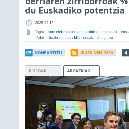
berriaren zirriborroak 
du Euskadiko potentzia
2025-09-16
Tagak
sare elektrikoak / sare elektriko adimenduak
euska
Administrazio zentrala / Ministerioak
plangintza
KONPARTITU
IRUZKINEN RSSA
BIDEOAK
ARGAZKIAK