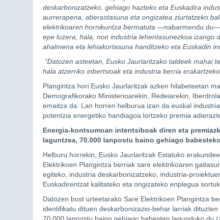
deskarbonizatzeko, gehiago hazteko eta Euskadira industr
aurrerapena, aberastasuna eta ongizatea ziurtatzeko bal
elektrikoaren hornikuntza bermatuta —
nabarmendu du
—
epe luzera; hala, non industria lehentasunezkoa izango
ahalmena eta lehiakortasuna handitzeko eta Euskadin ind
“Datozen asteetan, Eusko Jaurlaritzako taldeek mahai tek
hala atzerriko inbertsioak eta industria berria erakartzeko
Plangintza hori Eusko Jaurlaritzak azken hilabeteetan ma
Demografikorako Ministerioarekin, Redeiarekin, Iberdrol
emaitza da. Lan horren helburua izan da euskal industr
potentzia energetiko handiagoa lortzeko premia adierazt
Energia-kontsumoan intentsiboak diren eta premiazk
laguntzea, 70.000 lanpostu baino gehiago babestek
Helburu horrekin, Eusko Jaurlaritzak Estatuko erakundee
Elektrikoen Plangintza berriak sare elektrikoaren gaitasun
egiteko, industria deskarbonizatzeko, industria-proiektue
Euskadirentzat kalitateko eta ongizateko enplegua sortu
Datozen bost urteetarako Sare Elektrikoen Plangintza be
identifikatu dituen deskarbonizazio-behar larriak dituzte
70.000 lanpostu baino gehiago babesten lagunduko du (z