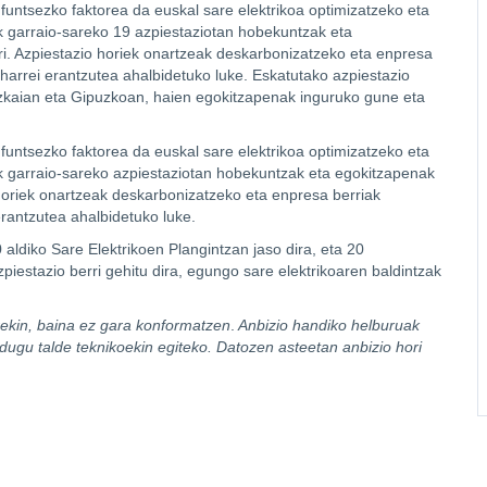
 funtsezko faktorea da euskal sare elektrikoa optimizatzeko eta
ak garraio-sareko 19 azpiestaziotan hobekuntzak eta
i. Azpiestazio horiek onartzeak deskarbonizatzeko eta enpresa
harrei erantzutea ahalbidetuko luke. Eskatutako azpiestazio
Bizkaian eta Gipuzkoan, haien egokitzapenak inguruko gune eta
 funtsezko faktorea da euskal sare elektrikoa optimizatzeko eta
zak garraio-sareko azpiestaziotan hobekuntzak eta egokitzapenak
horiek onartzeak deskarbonizatzeko eta enpresa berriak
rantzutea ahalbidetuko luke.
ldiko Sare Elektrikoen Plangintzan jaso dira, eta 20
zpiestazio berri gehitu dira, egungo sare elektrikoaren baldintzak
rekin, baina ez gara konformatzen
.
Anbizio handiko helburuak
o dugu talde teknikoekin egiteko. Datozen asteetan anbizio hori