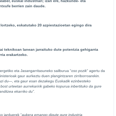
aber, euskal industriari; izan ere, hazkunde- eta
txufe berrien zain daude.
lortzeko, eskatutako 20 azpiestazioetan egingo dira
i teknikoan lanean jarraituko dute potentzia gehigarria
rria erakartzeko.
nergetiko eta Jasangarritasuneko sailburua “
oso pozik
” agertu da
isterioak gaur aurkeztu duen plangintzaren zirriborroarekin.
razi du—, eta gaur esan dezakegu Euskadik ezinbesteko
 bost urteetan aurrekaririk gabeko kopurua inbertituko da gure
anditzea ekarriko du”.
o jarduerek “
aukera emango digute gure industria