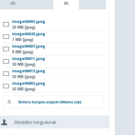
(0)
(6)
image00005.jpeg
10 MB (jpeg)
image00020.jpeg
7 MB (jpeg)
image00007.jpeg
9 MB (jpeg)
image00011.jpeg
10 MB (jpeg)
image00013.jpeg
10 MB (jpeg)
image00002.jpeg
10 MB (jpeg)
Behera kargatu argazki bilduma (zip)
Ekitaldiko kargudunak