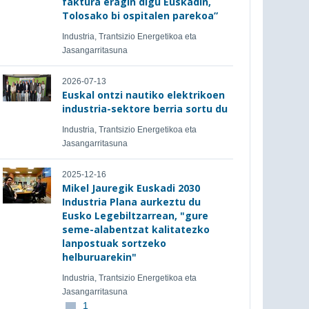
faktura eragin digu Euskadin,
Tolosako bi ospitalen parekoa”
Industria, Trantsizio Energetikoa eta
Jasangarritasuna
2026-07-13
Euskal ontzi nautiko elektrikoen
industria-sektore berria sortu du
Industria, Trantsizio Energetikoa eta
Jasangarritasuna
2025-12-16
Mikel Jauregik Euskadi 2030
Industria Plana aurkeztu du
Eusko Legebiltzarrean, "gure
seme-alabentzat kalitatezko
lanpostuak sortzeko
helburuarekin"
Industria, Trantsizio Energetikoa eta
Jasangarritasuna
1