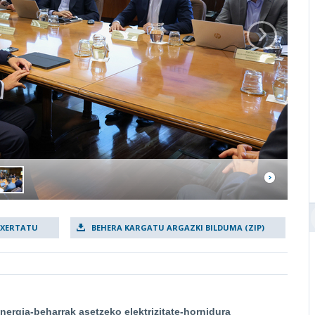
›
TXERTATU
BEHERA KARGATU ARGAZKI BILDUMA (ZIP)
nergia-beharrak asetzeko elektrizitate-hornidura