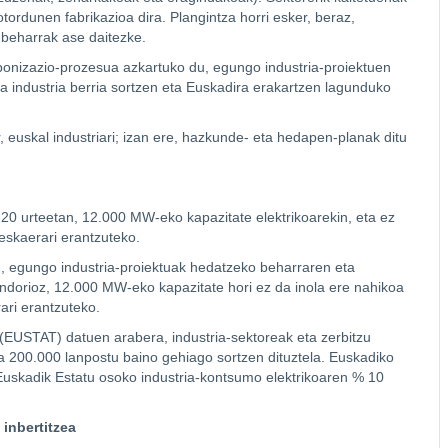
motordunen fabrikazioa dira. Plangintza horri esker, beraz,
-beharrak ase daitezke.
bonizazio-prozesua azkartuko du, egungo industria-proiektuen
a industria berria sortzen eta Euskadira erakartzen lagunduko
 euskal industriari; izan ere, hazkunde- eta hedapen-planak ditu
 20 urteetan, 12.000 MW-eko kapazitate elektrikoarekin, eta ez
 eskaerari erantzuteko.
n, egungo industria-proiektuak hedatzeko beharraren eta
ondorioz, 12.000 MW-eko kapazitate hori ez da inola ere nahikoa
ari erantzuteko.
(EUSTAT) datuen arabera, industria-sektoreak eta zerbitzu
 200.000 lanpostu baino gehiago sortzen dituztela. Euskadiko
, Euskadik Estatu osoko industria-kontsumo elektrikoaren % 10
inbertitzea