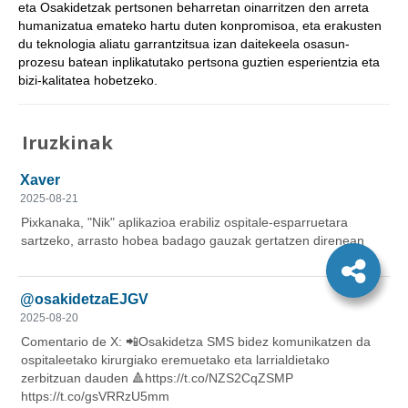
eta Osakidetzak pertsonen beharretan oinarritzen den arreta
humanizatua emateko hartu duten konpromisoa, eta erakusten
du teknologia aliatu garrantzitsua izan daitekeela osasun-
prozesu batean inplikatutako pertsona guztien esperientzia eta
bizi-kalitatea hobetzeko.
Iruzkinak