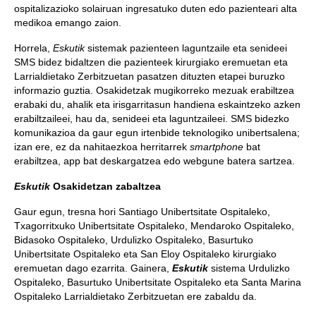
ospitalizazioko solairuan ingresatuko duten edo pazienteari alta
medikoa emango zaion.
Horrela,
Eskutik
sistemak pazienteen laguntzaile eta senideei
SMS bidez bidaltzen die pazienteek kirurgiako eremuetan eta
Larrialdietako Zerbitzuetan pasatzen dituzten etapei buruzko
informazio guztia. Osakidetzak mugikorreko mezuak erabiltzea
erabaki du, ahalik eta irisgarritasun handiena eskaintzeko azken
erabiltzaileei, hau da, senideei eta laguntzaileei. SMS bidezko
komunikazioa da gaur egun irtenbide teknologiko unibertsalena;
izan ere, ez da nahitaezkoa herritarrek
smartphone
bat
erabiltzea, app bat deskargatzea edo webgune batera sartzea.
Eskutik
Osakidetzan zabaltzea
Gaur egun, tresna hori Santiago Unibertsitate Ospitaleko,
Txagorritxuko Unibertsitate Ospitaleko, Mendaroko Ospitaleko,
Bidasoko Ospitaleko, Urdulizko Ospitaleko, Basurtuko
Unibertsitate Ospitaleko eta San Eloy Ospitaleko kirurgiako
eremuetan dago ezarrita. Gainera,
Eskutik
sistema Urdulizko
Ospitaleko, Basurtuko Unibertsitate Ospitaleko eta Santa Marina
Ospitaleko Larrialdietako Zerbitzuetan ere zabaldu da.