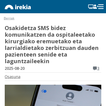
Berriak
Osakidetza SMS bidez
komunikatzen da ospitaleetako
kirurgiako eremuetako eta
larrialdietako zerbitzuan dauden
pazienteen senide eta
laguntzaileekin
2025-08-20
3
Osasuna