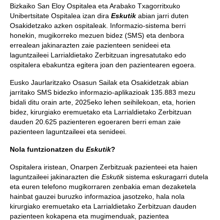
Bizkaiko San Eloy Ospitalea eta Arabako Txagorritxuko
Unibertsitate Ospitalea izan dira
Eskutik
abian jarri duten
Osakidetzako azken ospitaleak. Informazio-sistema berri
honekin, mugikorreko mezuen bidez (SMS) eta denbora
errealean jakinarazten zaie pazienteen senideei eta
laguntzaileei Larrialdietako Zerbitzuan ingresatutako edo
ospitalera ebakuntza egitera joan den pazientearen egoera.
Eusko Jaurlaritzako Osasun Sailak eta Osakidetzak abian
jarritako SMS bidezko informazio-aplikazioak 135.883 mezu
bidali ditu orain arte, 2025eko lehen seihilekoan, eta, horien
bidez, kirurgiako eremuetako eta Larrialdietako Zerbitzuan
dauden 20.625 pazienteren egoeraren berri eman zaie
pazienteen laguntzaileei eta senideei.
Nola funtzionatzen du
Eskutik
?
Ospitalera iristean, Onarpen Zerbitzuak pazienteei eta haien
laguntzaileei jakinarazten die
Eskutik
sistema eskuragarri dutela
eta euren telefono mugikorraren zenbakia eman dezaketela
hainbat gauzei buruzko informazioa jasotzeko, hala nola
kirurgiako eremuetako eta Larrialdietako Zerbitzuan dauden
pazienteen kokapena eta mugimenduak, pazientea