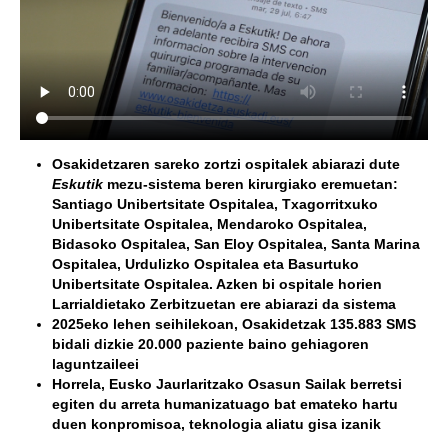
Osakidetzaren sareko zortzi ospitalek abiarazi dute
Eskutik
mezu-sistema beren kirurgiako eremuetan:
Santiago Unibertsitate Ospitalea, Txagorritxuko
Unibertsitate Ospitalea, Mendaroko Ospitalea,
Bidasoko Ospitalea, San Eloy Ospitalea, Santa Marina
Ospitalea, Urdulizko Ospitalea eta Basurtuko
Unibertsitate Ospitalea. Azken bi ospitale horien
Larrialdietako Zerbitzuetan ere abiarazi da sistema
2025eko lehen seihilekoan, Osakidetzak 135.883 SMS
bidali dizkie 20.000 paziente baino gehiagoren
laguntzaileei
Horrela, Eusko Jaurlaritzako Osasun Sailak berretsi
egiten du arreta humanizatuago bat emateko hartu
duen konpromisoa, teknologia aliatu gisa izanik