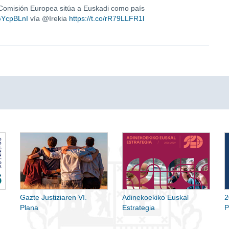
 Comisión Europea sitúa a Euskadi como país
RGYcpBLnI
vía @Irekia
https://t.co/rR79LLFR1l
Gazte Justiziaren VI.
Adinekoekiko Euskal
2
Plana
Estrategia
P