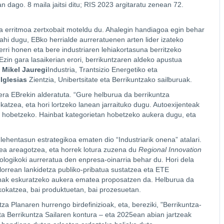
 dago. 8 maila jaitsi ditu; RIS 2023 argitaratu zenean 72.
na erritmoa zertxobait moteldu du. Ahalegin handiagoa egin behar
ahi dugu, EBko herrialde aurreratuenen arten lider izateko
rri honen eta bere industriaren lehiakortasuna berritzeko
zin gara lasaikerian erori, berrikuntzaren aldeko apustua
e
Mikel Jauregi
Industria, Trantsizio Energetiko eta
Iglesias
Zientzia, Unibertsitate eta Berrikuntzako sailburuak.
era EBrekin alderatuta. “Gure helburua da berrikuntza
tzea, eta hori lortzeko lanean jarraituko dugu. Autoexijenteak
an hobetzeko. Hainbat kategorietan hobetzeko aukera dugu, eta
 lehentasun estrategikoa ematen dio “Industriarik onena” atalari.
lea areagotzea, eta horrek lotura zuzena du
Regional Innovation
nologikoki aurreratua den enpresa-oinarria behar du. Hori dela
alorrean lankidetza publiko-pribatua sustatzea eta ETE
resnak eskuratzeko aukera ematea proposatzen da. Helburua da
okatzea, bai produktuetan, bai prozesuetan.
za Planaren hurrengo birdefinizioak, eta, bereziki, "Berrikuntza-
 eta Berrikuntza Sailaren kontura – eta 2025ean abian jartzeak