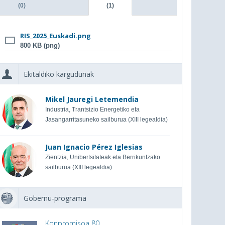
(0)
(1)
RIS_2025_Euskadi.png
800 KB (png)
Ekitaldiko kargudunak
Mikel Jauregi Letemendia
Industria, Trantsizio Energetiko eta
Jasangarritasuneko sailburua (XIII legealdia)
Juan Ignacio Pérez Iglesias
Zientzia, Unibertsitateak eta Berrikuntzako
sailburua (XIII legealdia)
Gobernu-programa
Konpromisoa 80.