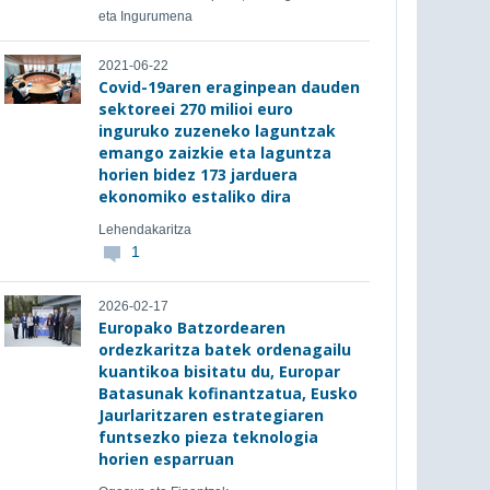
eta Ingurumena
2021-06-22
Covid-19aren eraginpean dauden
sektoreei 270 milioi euro
inguruko zuzeneko laguntzak
emango zaizkie eta laguntza
horien bidez 173 jarduera
ekonomiko estaliko dira
Lehendakaritza
1
2026-02-17
Europako Batzordearen
ordezkaritza batek ordenagailu
kuantikoa bisitatu du, Europar
Batasunak kofinantzatua, Eusko
Jaurlaritzaren estrategiaren
funtsezko pieza teknologia
horien esparruan