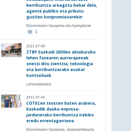
berrikuntza areagotu behar dela,
agente publiko eta pribatu
guztien konpromisoarekin
Ekonomiaren Garapena eta Azpiegiturak
1
2021-07-06
ZTBP Euskadi 2030en abiaburuko
lehen fasearen aurrerapenak
onetsi ditu zientzia, teknologia
eta berrikuntzarako euskal
kontseiluak
Lehendakaritza
2021-07-05
COTECen txosten baten arabera,
Euskadik dauka enpresa-
jardunerako berrikuntza irekiko
eredu errentagarriena
Ekonomiaren Garapena, Jasangarritasuna