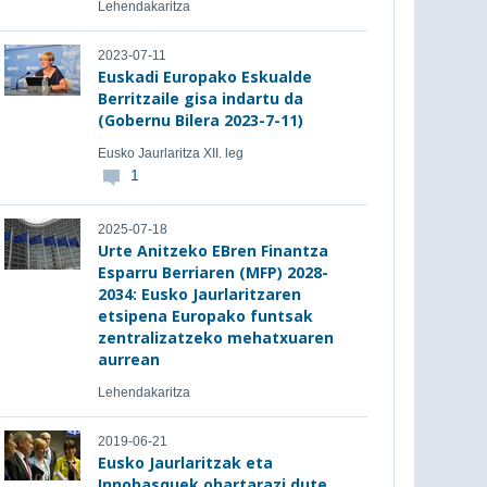
Lehendakaritza
2023-07-11
Euskadi Europako Eskualde
Berritzaile gisa indartu da
(Gobernu Bilera 2023-7-11)
Eusko Jaurlaritza XII. leg
1
2025-07-18
Urte Anitzeko EBren Finantza
Esparru Berriaren (MFP) 2028-
2034: Eusko Jaurlaritzaren
etsipena Europako funtsak
zentralizatzeko mehatxuaren
aurrean
Lehendakaritza
2019-06-21
Eusko Jaurlaritzak eta
Innobasquek ohartarazi dute