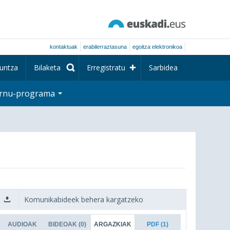
kontaktuak
erabilerraztasuna
egoitza elektronikoa
untza
Bilaketa
Erregistratu
Sarbidea
rnu-programa
Komunikabideek behera kargatzeko
AUDIOAK
BIDEOAK
(0)
ARGAZKIAK
PDF
(1)