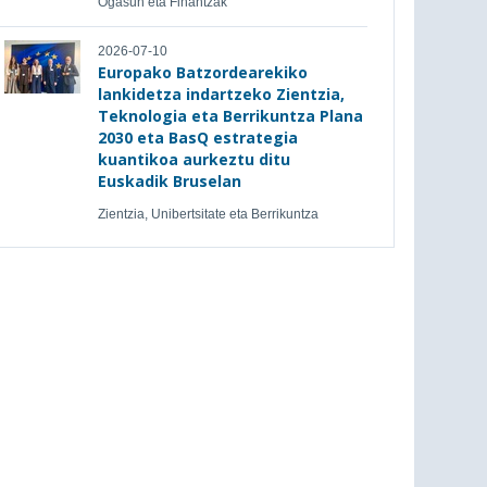
Ogasun eta Finantzak
2026-07-10
Europako Batzordearekiko
lankidetza indartzeko Zientzia,
Teknologia eta Berrikuntza Plana
2030 eta BasQ estrategia
kuantikoa aurkeztu ditu
Euskadik Bruselan
Zientzia, Unibertsitate eta Berrikuntza