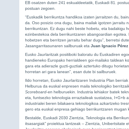
EB osatzen duten 241 eskualdeetatik, Euskadi 81. postuan
postuan zegoen.
“Euskadik berrikuntza handikoa izaten jarraitzen du, bai
da. Oso posizio ona dugu, baina mailak igotzen jarraitu n
berrikuntzan. Ez dugu nahi beste hobetu, eta badakigu he
ezinbestekoa dela berrikuntzaren abangoardian egotea. E
hobetzen eta berritzen jarraitu behar dugu”, berretsi dut
Jasangarritasunaren sailburuak eta
Juan Ignacio Pérez 
Eusko Jaurlaritzak positiboki baloratu du Euskadiren ego
handieneko Europako herrialdeen goi-mailako taldean koka
gara eta adierazle guzti-guztiak aztertuko ditugu horiet
horretan ari gara lanean”, esan dute bi sailburuek.
Ildo horretan, Eusko Jaurlaritzaren Industria Plan berriak
Helburua da euskal enpresen maila teknologiko berritzai
Scoreboard
-en helburuekin. Industria lehiakor batek tek
eta, funtsezko teknologia erraztaileak sustatzea, I+G+b 
industrialei beren bilakaera teknologikoa azkartzeko t
gero eta euskal enpresa gehiago berrikuntzaren mugan k
Bestalde, Euskadi 2030 Zientzia, Teknologia eta Berrikunt
itsasargiak" proiektua lantzeak – Zientzia, Unibertsitate