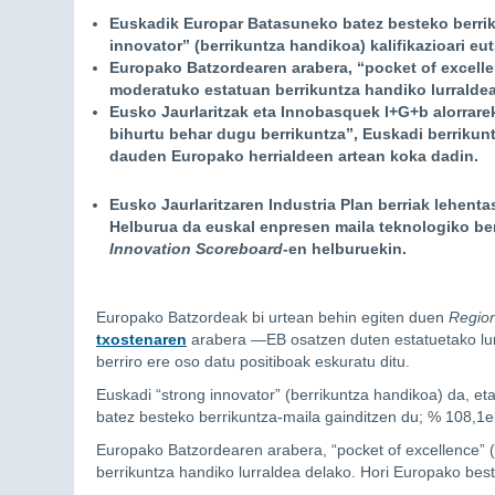
Euskadik Europar Batasuneko batez besteko berriku
innovator” (berrikuntza handikoa) kalifikazioari eut
Europako Batzordearen arabera, “pocket of excelle
moderatuko estatuan berrikuntza handiko lurraldea
Eusko Jaurlaritzak eta Innobasquek I+G+b alorrare
bihurtu behar dugu berrikuntza”, Euskadi berrikuntz
dauden Europako herrialdeen artean koka dadin.
Eusko Jaurlaritzaren Industria Plan berriak lehenta
Helburua da euskal enpresen maila teknologiko berr
Innovation Scoreboard
-en helburuekin.
Europako Batzordeak bi urtean behin egiten duen
Region
txostenaren
arabera —EB osatzen duten estatuetako lur
berriro ere oso datu positiboak eskuratu ditu.
Euskadi “strong innovator” (berrikuntza handikoa) da, e
batez besteko berrikuntza-maila gainditzen du; % 108,1
Europako Batzordearen arabera, “pocket of excellence” 
berrikuntza handiko lurraldea delako. Hori Europako best