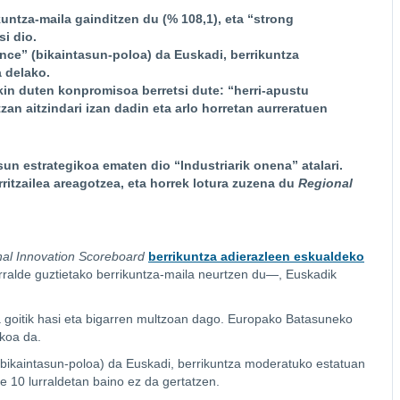
ntza-maila gainditzen du (% 108,1), eta “strong
si dio.
nce” (bikaintasun-poloa) da Euskadi, berrikuntza
 delako.
kin duten konpromisoa berretsi dute: “herri-apustu
an aitzindari izan dadin eta arlo horretan aurreratuen
sun estrategikoa ematen dio “Industriarik onena” atalari.
itzailea areagotzea, eta horrek lotura zuzena du
Regional
al Innovation Scoreboard
berrikuntza adierazleen eskualdeko
ralde guztietako berrikuntza-maila neurtzen du—, Euskadik
ta goitik hasi eta bigarren multzoan dago. Europako Batasuneko
ekoa da.
(bikaintasun-poloa) da Euskadi, berrikuntza moderatuko estatuan
e 10 lurraldetan baino ez da gertatzen.