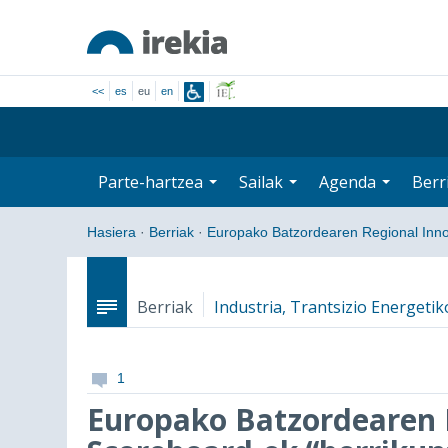
<<
es
eu
en
Parte-hartzea
Sailak
Agenda
Berr
Hasiera
·
Berriak
·
Europako Batzordearen Regional Inn
Berriak
Industria, Trantsizio Energeti
1
Europako Batzordearen 