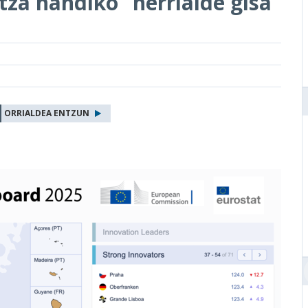
tza handiko” herrialde gisa
ORRIALDEA ENTZUN