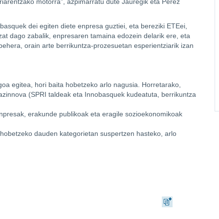
triarentzako motorra”, azpimarratu dute Jauregik eta Pérez
basquek dei egiten diete enpresa guztiei, eta bereziki ETEei,
zat dago zabalik, enpresaren tamaina edozein delarik ere, eta
behera, orain arte berrikuntza-prozesuetan esperientziarik izan
agoa egitea, hori baita hobetzeko arlo nagusia. Horretarako,
azinnova (SPRI taldeak eta Innobasquek kudeatuta, berrikuntza
 enpresak, erakunde publikoak eta eragile sozioekonomikoak
 hobetzeko dauden kategorietan suspertzen hasteko, arlo