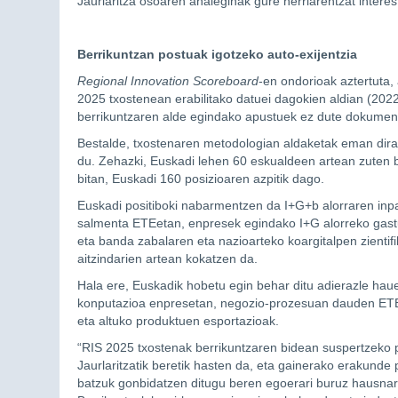
Jaurlaritza osoaren ahaleginak gure herriarentzat intere
Berrikuntzan postuak igotzeko auto-exijentzia
Regional Innovation Scoreboard
-en ondorioak aztertuta,
2025 txostenean erabilitako datuei dagokien aldian (2022
berrikuntzaren alde egindako apustuek ez dute dokumentu
Bestalde, txostenaren metodologian aldaketak eman dira.
du. Zehazki, Euskadi lehen 60 eskualdeen artean zuten bi 
bitan, Euskadi 160 posizioaren azpitik dago.
Euskadi positiboki nabarmentzen da I+G+b alorraren inpa
salmenta ETEetan, enpresek egindako I+G alorreko gastu
eta banda zabalaren eta nazioarteko koargitalpen zient
aitzindarien artean kokatzen da.
Hala ere, Euskadik hobetu egin behar ditu adierazle hau
konputazioa enpresetan, negozio-prozesuan dauden ETE b
eta altuko produktuen esportazioak.
“RIS 2025 txostenak berrikuntzaren bidean suspertzeko pi
Jaurlaritzatik beretik hasten da, eta gainerako erakunde
batzuk gonbidatzen ditugu beren egoerari buruz hausnart