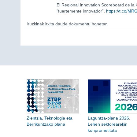
El Regional Innovation Scoreboard de la
“fuertemente innovador”.
https://t.co/M
Iruzkinak itxita daude dokumentu honetan
Zientzia, Teknologia eta
Laguntza-plana 2026.
Berrikuntzako plana
Lehen sektorearekin
konprometituta