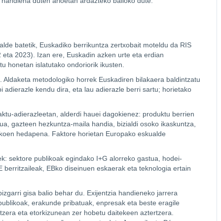
s handiena duten arloetan ardazteko balioko dute.
 alde batetik, Euskadiko berrikuntza zertxobait moteldu da RIS
 eta 2023). Izan ere, Euskadin azken urte eta erdian
 honetan islatutako ondoriorik ikusten.
 Aldaketa metodologiko horrek Euskadiren bilakaera baldintzatu
adierazle kendu dira, eta lau adierazle berri sartu; horietako
ktu-adierazleetan, alderdi hauei dagokienez: produktu berrien
a, gazteen hezkuntza-maila handia, bizialdi osoko ikaskuntza,
ifikoen hedapena. Faktore horietan Europako eskualde
ek: sektore publikoak egindako I+G alorreko gastua, hodei-
erritzaileak, EBko diseinuen eskaerak eta teknologia ertain
zgarri gisa balio behar du. Exijentzia handieneko jarrera
 publikoak, erakunde pribatuak, enpresak eta beste eragile
zera eta etorkizunean zer hobetu daitekeen aztertzera.