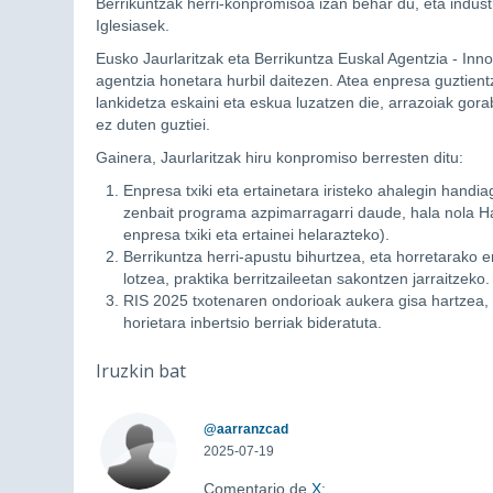
Berrikuntzak herri-konpromisoa izan behar du, eta indus
Iglesiasek.
Eusko Jaurlaritzak eta Berrikuntza Euskal Agentzia - Inno
agentzia honetara hurbil daitezen. Atea enpresa guztient
lankidetza eskaini eta eskua luzatzen die, arrazoiak gora
ez duten guztiei.
Gainera, Jaurlaritzak hiru konpromiso berresten ditu:
Enpresa txiki eta ertainetara iristeko ahalegin handi
zenbait programa azpimarragarri daude, hala nola H
enpresa txiki eta ertainei helarazteko).
Berrikuntza herri-apustu bihurtzea, eta horretarako
lotzea, praktika berritzaileetan sakontzen jarraitzeko.
RIS 2025 txotenaren ondorioak aukera gisa hartzea,
horietara inbertsio berriak bideratuta.
Iruzkin bat
@aarranzcad
2025-07-19
Comentario de
X
: