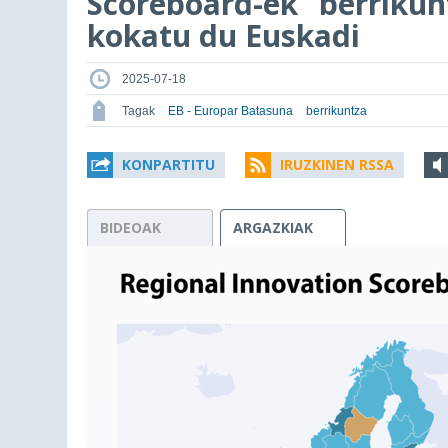
Scoreboard-ek “berrikun
kokatu du Euskadi
2025-07-18
Tagak
EB - Europar Batasuna
berrikuntza
KONPARTITU
IRUZKINEN RSSA
BIDEOAK
ARGAZKIAK