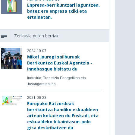
Enpresa-berrikuntzari laguntzea,
batez ere enpresa txiki eta
ertainetan.
Zerikusia duten berriak
2024-10-07
Mikel Jauregi sailburuak
Berrikuntza Euskal Agentzia -
Innobasque bisitatu du
Industria, Trantsizio Energetikoa eta
Jasangarritasuna
2021-06-23
Europako Batzordeak
berrikuntza handiko eskualdeen
artean kokatzen du Euskadi, eta
eskualdeko bikaintasun-polo
gisa deskribatzen du