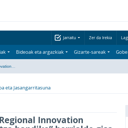
Jarraitu
Zer da Irekia
Lag
iak
Bideoak eta argazkiak
Gizarte-sareak
Gobe
ovation…
koa eta Jasangarritasuna
Regional Innovation