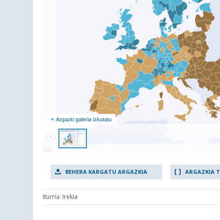
Argazki galeria izkutatu
BEHERA KARGATU ARGAZKIA
ARGAZKIA 
Iturria: Irekia