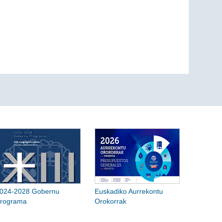
024-2028 Gobernu
Euskadiko Aurrekontu
rograma
Orokorrak