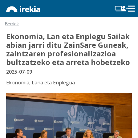
Berriak
Ekonomia, Lan eta Enplegu Sailak
abian jarri ditu ZainSare Guneak,
zaintzaren profesionalizazioa
bultzatzeko eta arreta hobetzeko
2025-07-09
Ekonomia, Lana eta Enplegua