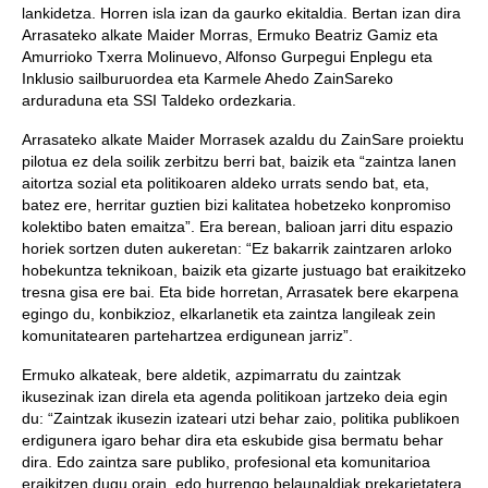
lankidetza. Horren isla izan da gaurko ekitaldia. Bertan izan dira
Arrasateko alkate Maider Morras, Ermuko Beatriz Gamiz eta
Amurrioko Txerra Molinuevo, Alfonso Gurpegui Enplegu eta
Inklusio sailburuordea eta Karmele Ahedo ZainSareko
arduraduna eta SSI Taldeko ordezkaria.
Arrasateko alkate Maider Morrasek azaldu du ZainSare proiektu
pilotua ez dela soilik zerbitzu berri bat, baizik eta “zaintza lanen
aitortza sozial eta politikoaren aldeko urrats sendo bat, eta,
batez ere, herritar guztien bizi kalitatea hobetzeko konpromiso
kolektibo baten emaitza”. Era berean, balioan jarri ditu espazio
horiek sortzen duten aukeretan: “Ez bakarrik zaintzaren arloko
hobekuntza teknikoan, baizik eta gizarte justuago bat eraikitzeko
tresna gisa ere bai. Eta bide horretan, Arrasatek bere ekarpena
egingo du, konbikzioz, elkarlanetik eta zaintza langileak zein
komunitatearen partehartzea erdigunean jarriz”.
Ermuko alkateak, bere aldetik, azpimarratu du zaintzak
ikusezinak izan direla eta agenda politikoan jartzeko deia egin
du: “Zaintzak ikusezin izateari utzi behar zaio, politika publikoen
erdigunera igaro behar dira eta eskubide gisa bermatu behar
dira. Edo zaintza sare publiko, profesional eta komunitarioa
eraikitzen dugu orain, edo hurrengo belaunaldiak prekarietatera,