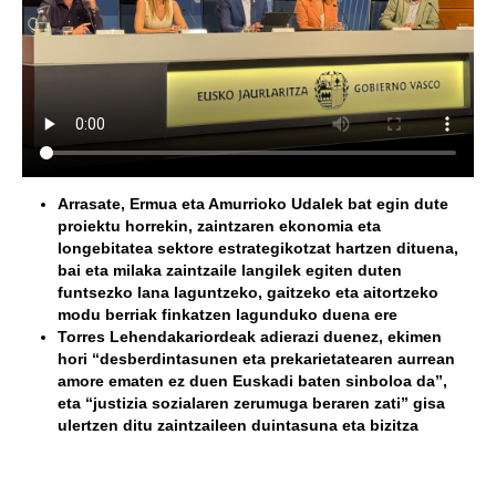
Arrasate, Ermua eta Amurrioko Udalek bat egin dute
proiektu horrekin, zaintzaren ekonomia eta
longebitatea sektore estrategikotzat hartzen dituena,
bai eta milaka zaintzaile langilek egiten duten
funtsezko lana laguntzeko, gaitzeko eta aitortzeko
modu berriak finkatzen lagunduko duena ere
Torres Lehendakariordeak adierazi duenez, ekimen
hori “desberdintasunen eta prekarietatearen aurrean
amore ematen ez duen Euskadi baten sinboloa da”,
eta “justizia sozialaren zerumuga beraren zati” gisa
ulertzen ditu zaintzaileen duintasuna eta bizitza