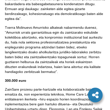
bakardadera eta babesgabetasunera kondenatzen ditugu.
Ermuan argi daukagu: zainketen alde egitea gizarte
berdinzaleago, kohesionatuago eta demokratikoago baten alde
egitea da
”.
Txerra Molinuevo Amurrioko alkateak nabarmendu duenez,
“Amurriok urrats garrantzitsua egin du zaintzarako eskubide
kolektiboa aitortzeko, eta konpromiso instituzional bat aurkeztu
du, hala nola sektorea profesionalizatzea prestakuntza eta
enplegurako programa aitzindari baten bidez, etxeko
langileentzako doako aholkularitza juridiko-laboraleko zerbitzu
baten bidez eta zaintzaileentzako topaguneak sortuz. Horren
guztiaren helburua da zaintzaileak eta horiek eskaintzen
dituzten erakundeak indartzea, haien lana aitortuz eta kalitate
handiagoko zerbitzuak bermatuz”.
300.000 euro
ZainSare prozesu parte-hartzaile eta kolaboratzaile baten
emaitza da, non esperientzia teknikoa, Home Care Lab
entitatearen ikerketa –hiru espazio horien koordinazioa eta
inplementazioa bere gain hartuko dituena– eta Deustuko
Unibertsitatea uztartu diren. Ekonomia, Lan eta Enplegu Sailak