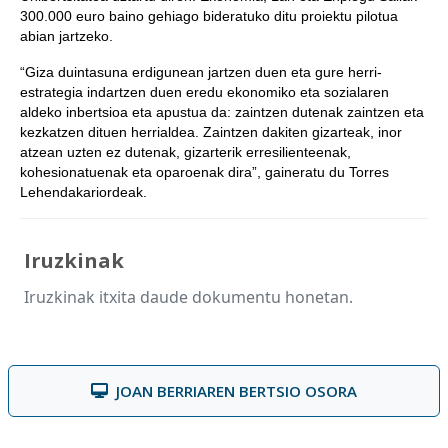
300.000 euro baino gehiago bideratuko ditu proiektu pilotua
abian jartzeko.
“Giza duintasuna erdigunean jartzen duen eta gure herri-
estrategia indartzen duen eredu ekonomiko eta sozialaren
aldeko inbertsioa eta apustua da: zaintzen dutenak zaintzen eta
kezkatzen dituen herrialdea. Zaintzen dakiten gizarteak, inor
atzean uzten ez dutenak, gizarterik erresilienteenak,
kohesionatuenak eta oparoenak dira”, gaineratu du Torres
Lehendakariordeak.
Iruzkinak
Iruzkinak itxita daude dokumentu honetan.
JOAN BERRIAREN BERTSIO OSORA