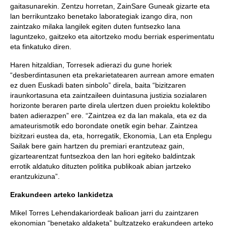
gaitasunarekin. Zentzu horretan, ZainSare Guneak gizarte eta
lan berrikuntzako benetako laborategiak izango dira, non
zaintzako milaka langilek egiten duten funtsezko lana
laguntzeko, gaitzeko eta aitortzeko modu berriak esperimentatu
eta finkatuko diren.
Haren hitzaldian, Torresek adierazi du gune horiek
“desberdintasunen eta prekarietatearen aurrean amore ematen
ez duen Euskadi baten sinbolo” direla, baita “bizitzaren
iraunkortasuna eta zaintzaileen duintasuna justizia sozialaren
horizonte beraren parte direla ulertzen duen proiektu kolektibo
baten adierazpen” ere. “Zaintzea ez da lan makala, eta ez da
amateurismotik edo borondate onetik egin behar. Zaintzea
bizitzari eustea da, eta, horregatik, Ekonomia, Lan eta Enplegu
Sailak bere gain hartzen du premiari erantzuteaz gain,
gizartearentzat funtsezkoa den lan hori egiteko baldintzak
errotik aldatuko dituzten politika publikoak abian jartzeko
erantzukizuna”.
Erakundeen arteko lankidetza
Mikel Torres Lehendakariordeak balioan jarri du zaintzaren
ekonomian “benetako aldaketa” bultzatzeko erakundeen arteko