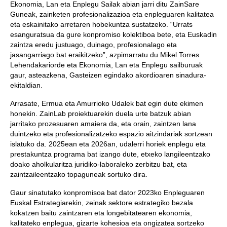
Ekonomia, Lan eta Enplegu Sailak abian jarri ditu ZainSare
Guneak, zainketen profesionalizazioa eta enpleguaren kalitatea
eta eskainitako arretaren hobekuntza sustatzeko. “Urrats
esanguratsua da gure konpromiso kolektiboa bete, eta Euskadin
zaintza eredu justuago, duinago, profesionalago eta
jasangarriago bat eraikitzeko”, azpimarratu du Mikel Torres
Lehendakariorde eta Ekonomia, Lan eta Enplegu sailburuak
gaur, asteazkena, Gasteizen egindako akordioaren sinadura-
ekitaldian.
Arrasate, Ermua eta Amurrioko Udalek bat egin dute ekimen
honekin. ZainLab proiektuarekin duela urte batzuk abian
jarritako prozesuaren amaiera da, eta orain, zaintzen lana
duintzeko eta profesionalizatzeko espazio aitzindariak sortzean
islatuko da. 2025ean eta 2026an, udalerri horiek enplegu eta
prestakuntza programa bat izango dute, etxeko langileentzako
doako aholkularitza juridiko-laboraleko zerbitzu bat, eta
zaintzaileentzako topaguneak sortuko dira.
Gaur sinatutako konpromisoa bat dator 2023ko Enpleguaren
Euskal Estrategiarekin, zeinak sektore estrategiko bezala
kokatzen baitu zaintzaren eta longebitatearen ekonomia,
kalitateko enplegua, gizarte kohesioa eta ongizatea sortzeko