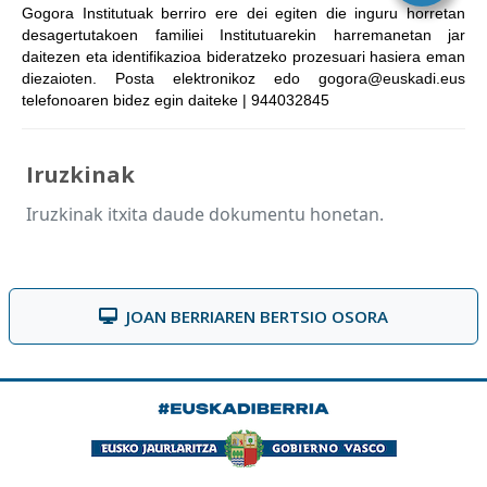
Gogora Institutuak berriro ere dei egiten die inguru horretan
desagertutakoen familiei Institutuarekin harremanetan jar
daitezen eta identifikazioa bideratzeko prozesuari hasiera eman
diezaioten. Posta elektronikoz edo gogora@euskadi.eus
telefonoaren bidez egin daiteke | 944032845
Iruzkinak
Iruzkinak itxita daude dokumentu honetan.
JOAN BERRIAREN BERTSIO OSORA