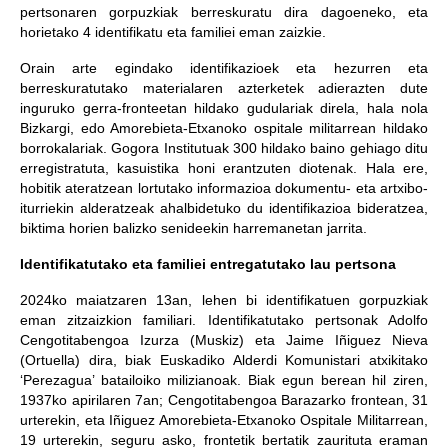
pertsonaren gorpuzkiak berreskuratu dira dagoeneko, eta
horietako 4 identifikatu eta familiei eman zaizkie.
Orain arte egindako identifikazioek eta hezurren eta
berreskuratutako materialaren azterketek adierazten dute
inguruko gerra-fronteetan hildako gudulariak direla, hala nola
Bizkargi, edo Amorebieta-Etxanoko ospitale militarrean hildako
borrokalariak. Gogora Institutuak 300 hildako baino gehiago ditu
erregistratuta, kasuistika honi erantzuten diotenak. Hala ere,
hobitik ateratzean lortutako informazioa dokumentu- eta artxibo-
iturriekin alderatzeak ahalbidetuko du identifikazioa bideratzea,
biktima horien balizko senideekin harremanetan jarrita.
Identifikatutako eta familiei entregatutako lau pertsona
2024ko maiatzaren 13an, lehen bi identifikatuen gorpuzkiak
eman zitzaizkion familiari. Identifikatutako pertsonak Adolfo
Cengotitabengoa Izurza (Muskiz) eta Jaime Iñiguez Nieva
(Ortuella) dira, biak Euskadiko Alderdi Komunistari atxikitako
‘Perezagua’ batailoiko milizianoak. Biak egun berean hil ziren,
1937ko apirilaren 7an; Cengotitabengoa Barazarko frontean, 31
urterekin, eta Iñiguez Amorebieta-Etxanoko Ospitale Militarrean,
19 urterekin, seguru asko, frontetik bertatik zaurituta eraman