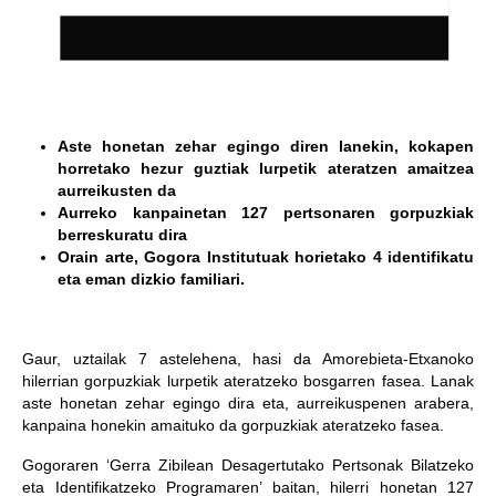
Aste honetan zehar egingo diren lanekin, kokapen
horretako hezur guztiak lurpetik ateratzen amaitzea
aurreikusten da
Aurreko kanpainetan 127 pertsonaren gorpuzkiak
berreskuratu dira
Orain arte, Gogora Institutuak horietako 4 identifikatu
eta eman dizkio familiari.
Gaur, uztailak 7 astelehena, hasi da Amorebieta-Etxanoko
hilerrian gorpuzkiak lurpetik ateratzeko bosgarren fasea. Lanak
aste honetan zehar egingo dira eta, aurreikuspenen arabera,
kanpaina honekin amaituko da gorpuzkiak ateratzeko fasea.
Gogoraren ‘Gerra Zibilean Desagertutako Pertsonak Bilatzeko
eta Identifikatzeko Programaren’ baitan, hilerri honetan 127