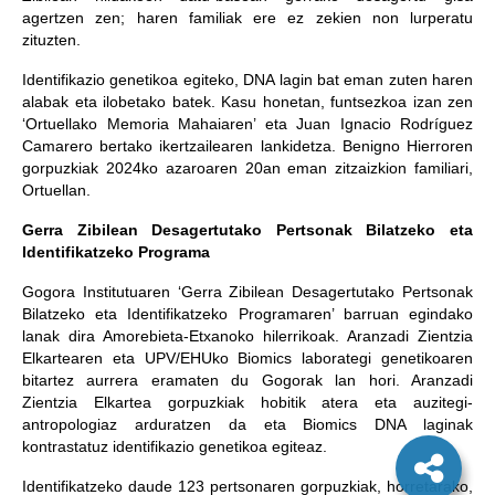
agertzen zen; haren familiak ere ez zekien non lurperatu
zituzten.
Identifikazio genetikoa egiteko, DNA lagin bat eman zuten haren
alabak eta ilobetako batek. Kasu honetan, funtsezkoa izan zen
‘Ortuellako Memoria Mahaiaren’ eta Juan Ignacio Rodríguez
Camarero bertako ikertzailearen lankidetza. Benigno Hierroren
gorpuzkiak 2024ko azaroaren 20an eman zitzaizkion familiari,
Ortuellan.
Gerra Zibilean Desagertutako Pertsonak Bilatzeko eta
Identifikatzeko Programa
Gogora Institutuaren ‘Gerra Zibilean Desagertutako Pertsonak
Bilatzeko eta Identifikatzeko Programaren’ barruan egindako
lanak dira Amorebieta-Etxanoko hilerrikoak. Aranzadi Zientzia
Elkartearen eta UPV/EHUko Biomics laborategi genetikoaren
bitartez aurrera eramaten du Gogorak lan hori. Aranzadi
Zientzia Elkartea gorpuzkiak hobitik atera eta auzitegi-
antropologiaz arduratzen da eta Biomics DNA laginak
kontrastatuz identifikazio genetikoa egiteaz.
Identifikatzeko daude 123 pertsonaren gorpuzkiak, horretarako,