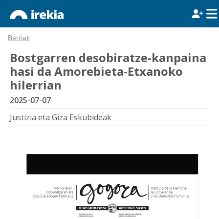
Berriak
Bostgarren desobiratze-kanpaina
hasi da Amorebieta-Etxanoko
hilerrian
2025-07-07
Justizia eta Giza Eskubideak