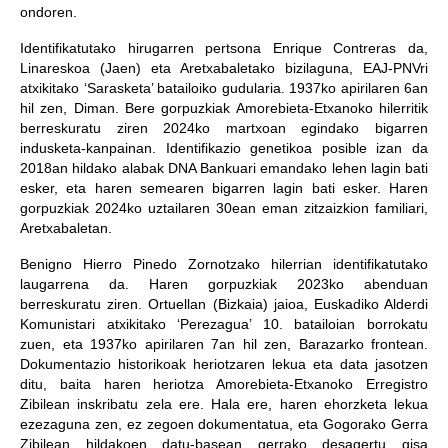
ondoren.
Identifikatutako hirugarren pertsona Enrique Contreras da,
Linareskoa (Jaen) eta Aretxabaletako bizilaguna, EAJ-PNVri
atxikitako ‘Sarasketa’ batailoiko gudularia. 1937ko apirilaren 6an
hil zen, Diman. Bere gorpuzkiak Amorebieta-Etxanoko hilerritik
berreskuratu ziren 2024ko martxoan egindako bigarren
indusketa-kanpainan. Identifikazio genetikoa posible izan da
2018an hildako alabak DNA Bankuari emandako lehen lagin bati
esker, eta haren semearen bigarren lagin bati esker. Haren
gorpuzkiak 2024ko uztailaren 30ean eman zitzaizkion familiari,
Aretxabaletan.
Benigno Hierro Pinedo Zornotzako hilerrian identifikatutako
laugarrena da. Haren gorpuzkiak 2023ko abenduan
berreskuratu ziren. Ortuellan (Bizkaia) jaioa, Euskadiko Alderdi
Komunistari atxikitako ‘Perezagua’ 10. batailoian borrokatu
zuen, eta 1937ko apirilaren 7an hil zen, Barazarko frontean.
Dokumentazio historikoak heriotzaren lekua eta data jasotzen
ditu, baita haren heriotza Amorebieta-Etxanoko Erregistro
Zibilean inskribatu zela ere. Hala ere, haren ehorzketa lekua
ezezaguna zen, ez zegoen dokumentatua, eta Gogorako Gerra
Zibilean hildakoen datu-basean gerrako desagertu gisa