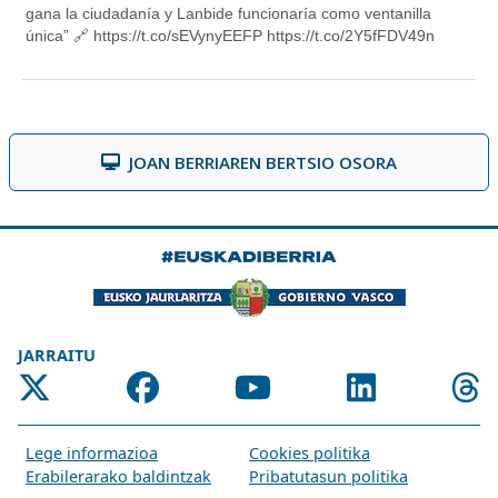
JOAN BERRIAREN BERTSIO OSORA
JARRAITU
Lege informazioa
Cookies politika
Erabilerarako baldintzak
Pribatutasun politika