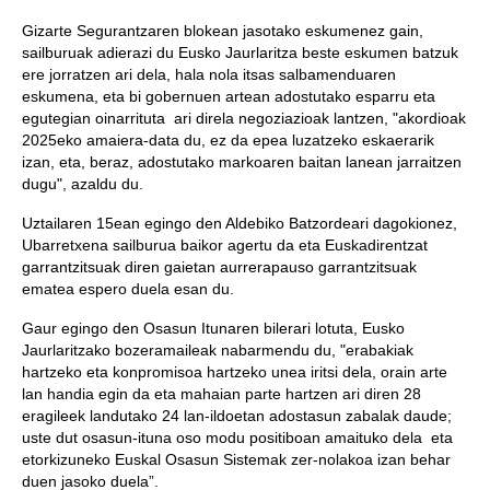
Gizarte Segurantzaren blokean jasotako eskumenez gain,
sailburuak adierazi du Eusko Jaurlaritza beste eskumen batzuk
ere jorratzen ari dela, hala nola itsas salbamenduaren
eskumena, eta bi gobernuen artean adostutako esparru eta
egutegian oinarrituta ari direla negoziazioak lantzen, "akordioak
2025eko amaiera-data du, ez da epea luzatzeko eskaerarik
izan, eta, beraz, adostutako markoaren baitan lanean jarraitzen
dugu", azaldu du.
Uztailaren 15ean egingo den Aldebiko Batzordeari dagokionez,
Ubarretxena sailburua baikor agertu da eta Euskadirentzat
garrantzitsuak diren gaietan aurrerapauso garrantzitsuak
ematea espero duela esan du.
Gaur egingo den Osasun Itunaren bilerari lotuta, Eusko
Jaurlaritzako bozeramaileak nabarmendu du, "erabakiak
hartzeko eta konpromisoa hartzeko unea iritsi dela, orain arte
lan handia egin da eta mahaian parte hartzen ari diren 28
eragileek landutako 24 lan-ildoetan adostasun zabalak daude;
uste dut osasun-ituna oso modu positiboan amaituko dela eta
etorkizuneko Euskal Osasun Sistemak zer-nolakoa izan behar
duen jasoko duela”.