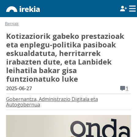
Berriak
Kotizaziorik gabeko prestazioak
eta enplegu-politika pasiboak
eskualdatuta, herritarrek
irabazten dute, eta Lanbidek
leihatila bakar gisa
funtzionatuko luke
2025-06-27
1
Gobernantza, Administrazio Digitala eta
Autogobernua