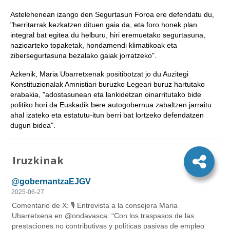
Astelehenean izango den Segurtasun Foroa ere defendatu du,
"herritarrak kezkatzen dituen gaia da, eta foro honek plan
integral bat egitea du helburu, hiri eremuetako segurtasuna,
nazioarteko topaketak, hondamendi klimatikoak eta
zibersegurtasuna bezalako gaiak jorratzeko".
Azkenik, Maria Ubarretxenak positibotzat jo du Auzitegi
Konstituzionalak Amnistiari buruzko Legeari buruz hartutako
erabakia, "adostasunean eta lankidetzan oinarritutako bide
politiko hori da Euskadik bere autogobernua zabaltzen jarraitu
ahal izateko eta estatutu-itun berri bat lortzeko defendatzen
dugun bidea".
Iruzkinak