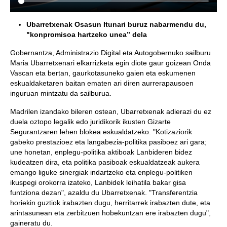
Ubarretxenak Osasun Itunari buruz nabarmendu du,
"konpromisoa hartzeko unea” dela
Gobernantza, Administrazio Digital eta Autogobernuko sailburu
Maria Ubarretxenari elkarrizketa egin diote gaur goizean Onda
Vascan eta bertan, gaurkotasuneko gaien eta eskumenen
eskualdaketaren baitan ematen ari diren aurrerapausoen
inguruan mintzatu da sailburua.
Madrilen izandako bileren ostean, Ubarretxenak adierazi du ez
duela oztopo legalik edo juridikorik ikusten Gizarte
Segurantzaren lehen blokea eskualdatzeko. "Kotizaziorik
gabeko prestazioez eta langabezia-politika pasiboez ari gara;
une honetan, enplegu-politika aktiboak Lanbideren bidez
kudeatzen dira, eta politika pasiboak eskualdatzeak aukera
emango liguke sinergiak indartzeko eta enplegu-politiken
ikuspegi orokorra izateko, Lanbidek leihatila bakar gisa
funtziona dezan", azaldu du Ubarretxenak. "Transferentzia
horiekin guztiok irabazten dugu, herritarrek irabazten dute, eta
arintasunean eta zerbitzuen hobekuntzan ere irabazten dugu",
gaineratu du.