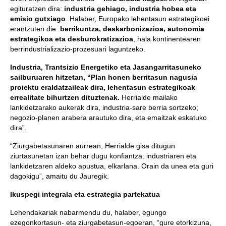
egituratzen dira:
industria gehiago, industria hobea eta
emisio gutxiago
. Halaber, Europako lehentasun estrategikoei
erantzuten die:
berrikuntza, deskarbonizazioa, autonomia
estrategikoa eta desburokratizazioa
, hala kontinentearen
berrindustrializazio-prozesuari laguntzeko.
Industria, Trantsizio Energetiko eta Jasangarritasuneko
sailburuaren hitzetan, “Plan honen berritasun nagusia
proiektu eraldatzaileak dira, lehentasun estrategikoak
errealitate bihurtzen dituztenak.
Herrialde mailako
lankidetzarako aukerak dira, industria-sare berria sortzeko;
negozio-planen arabera arautuko dira, eta emaitzak eskatuko
dira”.
“Ziurgabetasunaren aurrean, Herrialde gisa ditugun
ziurtasunetan izan behar dugu konfiantza: industriaren eta
lankidetzaren aldeko apustua, elkarlana. Orain da unea eta guri
dagokigu”, amaitu du Jauregik.
Ikuspegi integrala eta estrategia
partekatua
Lehendakariak nabarmendu du, halaber, egungo
ezegonkortasun- eta ziurgabetasun-egoeran, “gure etorkizuna,