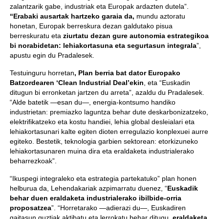
zalantzarik gabe, industriak eta Europak ardazten dutela”.
“Erabaki ausartak hartzeko garaia da,
mundu aztoratu
honetan, Europak berreskura dezan galdutako pisua
berreskuratu eta
ziurtatu dezan
gure autonomia estrategikoa
bi norabidetan: lehiakortasuna eta segurtasun integrala
”,
apustu egin du Pradalesek.
Testuinguru horretan
, Plan berria bat dator Europako
Batzordearen ‘Clean Industrial Deal’ekin
, eta “Euskadin
ditugun bi erronketan jartzen du arreta”, azaldu du Pradalesek.
“Alde batetik —esan du—, energia-kontsumo handiko
industrietan: premiazko laguntza behar dute deskarbonizatzeko,
elektrifikatzeko eta kostu handiei, lehia global desleialari eta
lehiakortasunari kalte egiten dioten erregulazio konplexuei aurre
egiteko. Bestetik, teknologia garbien sektorean: etorkizuneko
lehiakortasunaren muina dira eta eraldaketa industrialerako
beharrezkoak”.
“Ikuspegi integraleko eta estrategia partekatuko” plan honen
helburua da, Lehendakariak azpimarratu duenez, “
Euskadik
behar duen eraldaketa industrialerako ibilbide-orria
proposatzea
”. “Horretarako —adierazi du—, Euskadiren
gaitasun guztiak aktibatu eta lerrokatu behar ditugu,
eraldaketa