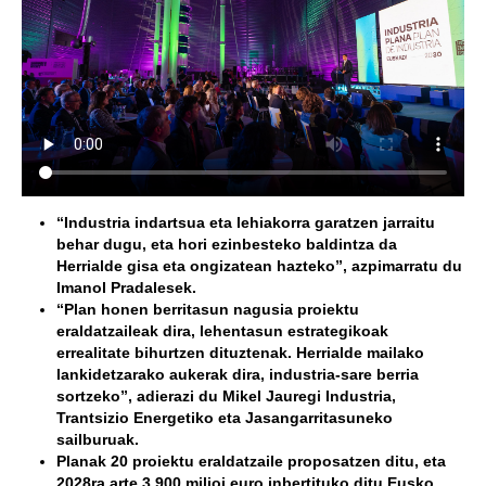
“Industria indartsua eta lehiakorra garatzen jarraitu
behar dugu, eta hori ezinbesteko baldintza da
Herrialde gisa eta ongizatean hazteko”, azpimarratu du
Imanol Pradalesek.
“Plan honen berritasun nagusia proiektu
eraldatzaileak dira, lehentasun estrategikoak
errealitate bihurtzen dituztenak.
Herrialde mailako
lankidetzarako aukerak dira, industria-sare berria
sortzeko”
, adierazi du Mikel Jauregi Industria,
Trantsizio Energetiko eta Jasangarritasuneko
sailburuak.
Planak 20 proiektu eraldatzaile proposatzen ditu, eta
2028ra arte 3.900 milioi euro inbertituko ditu Eusko