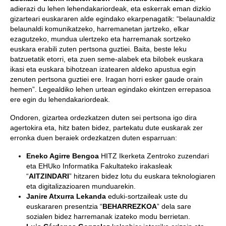
adierazi du lehen lehendakariordeak, eta eskerrak eman dizkio
gizarteari euskararen alde egindako ekarpenagatik: “belaunaldiz
belaunaldi komunikatzeko, harremanetan jartzeko, elkar
ezagutzeko, mundua ulertzeko eta harremanak sortzeko
euskara erabili zuten pertsona guztiei. Baita, beste leku
batzuetatik etorri, eta zuen seme-alabek eta bilobek euskara
ikasi eta euskara bihotzean izatearen aldeko apustua egin
zenuten pertsona guztiei ere. Iragan horri esker gaude orain
hemen”. Legealdiko lehen urtean egindako ekintzen errepasoa
ere egin du lehendakariordeak.
Ondoren, gizartea ordezkatzen duten sei pertsona igo dira
agertokira eta, hitz baten bidez, partekatu dute euskarak zer
erronka duen beraiek ordezkatzen duten esparruan:
Eneko Agirre Bengoa
HITZ Ikerketa Zentroko zuzendari
eta EHUko Informatika Fakultateko irakasleak
“
AITZINDARI
” hitzaren bidez lotu du euskara teknologiaren
eta digitalizazioaren munduarekin.
Janire Atxurra Lekanda
eduki-sortzaileak uste du
euskararen presentzia “
BEHARREZKOA
” dela sare
sozialen bidez harremanak izateko modu berrietan.