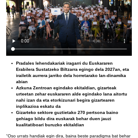
Pradales lehendakariak iragarri du Euskararen
Erabilera Sustatzeko Biltzarra egingo dela 2027an, eta
irailetik aurrera jarriko dela horretarako lan-dinamika
abian
Azkuna Zentroan egindako ekitaldian, gizarteak
urteetan zehar euskararen alde egindako lana aitortu
nahi izan da eta etorkizunari begira gizartearen
inplikazioa eskatu da
Gizarteko sektore guztietako 270 pertsona baino
gehiago bildu dira euskarak behar duen jauzi
kualitatiboari buruzko ekitaldian
“Oso urrats handiak egin dira, baina beste paradigma bat behar