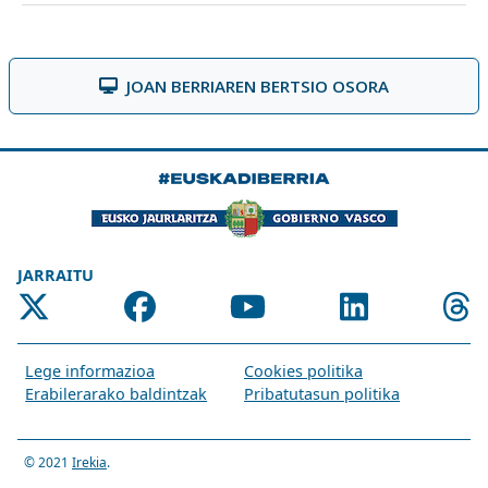
JOAN BERRIAREN BERTSIO OSORA
JARRAITU
Lege informazioa
Cookies politika
Erabilerarako baldintzak
Pribatutasun politika
© 2021
Irekia
.