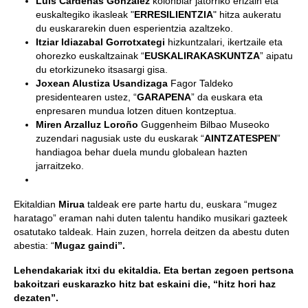
Luis Cárdenas Gonzalez
kolonbiar jatorriko erizain eta
euskaltegiko ikasleak "
ERRESILIENTZIA
" hitza aukeratu
du euskararekin duen esperientzia azaltzeko.
Itziar Idiazabal Gorrotxategi
hizkuntzalari, ikertzaile eta
ohorezko euskaltzainak “
EUSKALIRAKASKUNTZA
” aipatu
du etorkizuneko itsasargi gisa.
Joxean Alustiza Usandizaga
Fagor Taldeko
presidentearen ustez, “
GARAPENA
” da euskara eta
enpresaren mundua lotzen dituen kontzeptua.
Miren Arzalluz Loroño
Guggenheim Bilbao Museoko
zuzendari nagusiak uste du euskarak “
AINTZATESPEN
”
handiagoa behar duela mundu globalean hazten
jarraitzeko.
Ekitaldian
Mirua
taldeak ere parte hartu du, euskara “mugez
haratago” eraman nahi duten talentu handiko musikari gazteek
osatutako taldeak. Hain zuzen, horrela deitzen da abestu duten
abestia: “
Mugaz gaindi”.
Lehendakariak itxi du ekitaldia.
Eta bertan zegoen pertsona
bakoitzari euskarazko hitz bat eskaini die, “hitz hori haz
dezaten”.