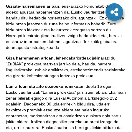
Gizarte-harremanen arloan
, euskarazko komunikabideen
aldeko apustua nabarmentzen da. Eusko Jaurlaritzak % 50
handitu ditu hedabide horientzako dirulaguntzak. “Ez dago zure
hizkuntzan jasotzen duzuna baino informazio hoberik. Zure
hizkuntzan idazteak eta irakurtzeak ezagutza sortzen du.
Horregatik estrategikoa iruditzen zaigu hedabideei eta, bereziki,
euskaraz informatzen dutenei laguntzea. Tokikotik globalera
doan apustu estrategikoa da.
Giza harremanen arloan
, lehendakariordeak jakinarazi du
“ZuBIAK” proiektua martxan jarriko dela, hau da, harrera
linguistikorako, zubiak eraikitzeko, errekonozimendu sozialerako
eta gizarte kohesionatuagoa lortzeko proiektua.
Lan-arloan eta arlo sozioekonomikoan
, duela 15 egun,
Eusko Jaurlaritzak “Lanera proiektua” jarri zuen abian. Ekainean
zehar bilerak egingo dira Euskal Autonomia Erkidegoko 252
udalekin. Dagoeneko 90 udalerrirekin bildu dira, udalerri
bakoitzeko premiak ezagutze aldera eta haien inguruko
enpresetan, merkataritzan eta ostalaritzan euskara nola sartu
jakite aldera. Irailean diagnostiko partekatua prest izango da,
eta, urritik aurrera, Eusko Jaurlaritza herri guztiekin bilduko da