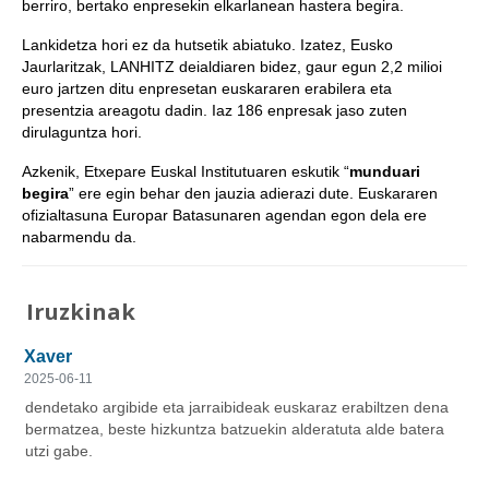
berriro, bertako enpresekin elkarlanean hastera begira.
Lankidetza hori ez da hutsetik abiatuko. Izatez, Eusko
Jaurlaritzak, LANHITZ deialdiaren bidez, gaur egun 2,2 milioi
euro jartzen ditu enpresetan euskararen erabilera eta
presentzia areagotu dadin. Iaz 186 enpresak jaso zuten
dirulaguntza hori.
Azkenik, Etxepare Euskal Institutuaren eskutik “
munduari
begira
” ere egin behar den jauzia adierazi dute. Euskararen
ofizialtasuna Europar Batasunaren agendan egon dela ere
nabarmendu da.
Iruzkinak