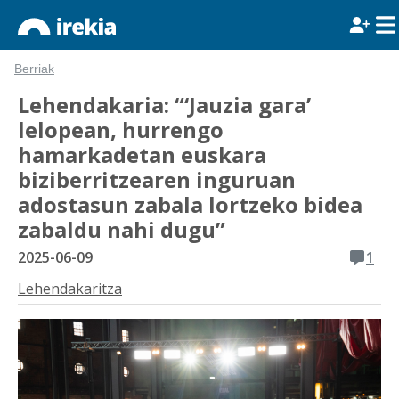
Berriak
Lehendakaria: “‘Jauzia gara’
lelopean, hurrengo
hamarkadetan euskara
biziberritzearen inguruan
adostasun zabala lortzeko bidea
zabaldu nahi dugu”
2025-06-09
1
Lehendakaritza