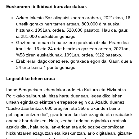
Euskararen ibilbideari buruzko datuak
Azken Inkesta Soziolinguistikoaren arabera, 2021ekoa, 16
urtetik gorako herritarren artean, 809.000 dira euskal
hiztunak. 1991an, ordea, 528.000 pasatxo. Hau da, gaur,
ia 281.000 euskaldun gehiago.
Gazteetan eman da batez ere gorakada itzela. Piramidea
irauli da. 16 eta 24 urte bitarteko gazteen artean, 2021an,
%58 ziren euskaldunak. 1991an, ordea, %22 pasatxo.
Erabilerari dagokionez ere, gorakada egon da. Gaur, duela
34 urte baino 4 puntu gehiago.
Legealdiko lehen urtea
Ibone Bengoetxea lehendakariorde eta Kultura eta Hizkuntza
Politikako sailburuak, hitza hartu duenean, legealdiko lehen
urtean egindako ekintzen errepasoa egin du. Azaldu duenez,
“Eusko Jaurlaritzak 600 eragileri eta 350 erakunderi baino
gehiagori entzun die”, gizartearen kezkak ezagutu eta erabakirik
onenak har daitezen. Hala, zenbait arlotan egindako urratsak
azaldu ditu, hala nola, lan-arloan eta arlo sozioekonomikoan,
hizkuntzaren ezagutzan eta ikaskuntzan, arlo digitalean, gizarte-