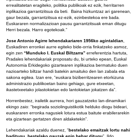
errealitatetan eragiteko, politika publikoak ez ezik, herritarren
inplikazioa garrantzitsua da beti. Baina hizkuntzaz ari garenean,
gaur bezala, garrantzitsua ez-ezik, ezinbestekoa ere bada.
Euskararen normalizazioan pausu garrantzitsuak eman ditugu
Herri bezala. Harro egotekoak.”
Jose Antonio Agirre lehendakariaren 1956ko agintaldian
,
Euskadiren erronkei aurre egiteko bide-orria finkatzeko asmoz,
egin zen
“Munduko I. Euskal Biltzarra”
erreferentzia hartuta,
Pradales lehendakariak proposatu du, bi urteko epean, Euskal
Autonomia Erkidegoko gizartearen inplikazioa bermatuko duen
nazioarteko biltzar handi batekin amaituko den lan zabala eta
sakona egitea. Izan ere, “euskara biziberritzearen etorkizuna
administrazio publikoetan baino gehiago, gure etxeetan,
ikastetxeetako jolastokietan edo lantokietan jokatzen da”.
Horrenbestez, irailetik aurrera, hori gauzatzeko lan-dinamikari
ekingo zaio: “begirada soziolinguistikotik helduko diogu bideari,
euskararen erronka nagusiek lotura estua baitute erabilerarekin
eta gizartean gertatzen diren aldaketekin”.
Lehendakariak azaldu duenez, “
bestelako emaitzak lortu nahi
baditugu, bestelako gauzak egin behar ditugu
”. Ildo