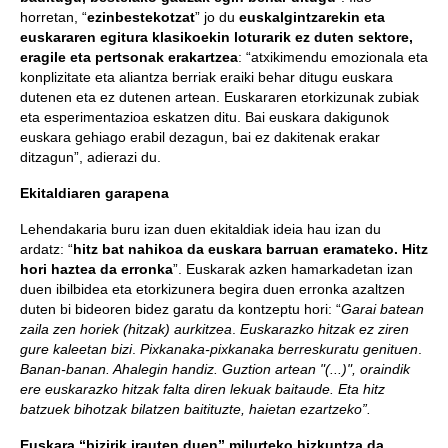
horretan, “
ezinbestekotzat
” jo du
euskalgintzarekin eta
euskararen egitura klasikoekin loturarik ez duten sektore,
eragile eta pertsonak erakartzea
: “atxikimendu emozionala eta
konplizitate eta aliantza berriak eraiki behar ditugu euskara
dutenen eta ez dutenen artean. Euskararen etorkizunak zubiak
eta esperimentazioa eskatzen ditu. Bai euskara dakigunok
euskara gehiago erabil dezagun, bai ez dakitenak erakar
ditzagun”, adierazi du.
Ekitaldiaren garapena
Lehendakaria buru izan duen ekitaldiak ideia hau izan du
ardatz: “
hitz bat nahikoa da euskara barruan eramateko. Hitz
hori haztea da erronka
”. Euskarak azken hamarkadetan izan
duen ibilbidea eta etorkizunera begira duen erronka azaltzen
duten bi bideoren bidez garatu da kontzeptu hori: “
Garai batean
zaila zen horiek (hitzak) aurkitzea
.
Euskarazko hitzak ez ziren
gure kaleetan bizi
.
Pixkanaka-pixkanaka berreskuratu genituen
.
Banan-banan. Ahalegin handiz. Guztion artean "(...)", oraindik
ere euskarazko hitzak falta diren lekuak baitaude. Eta hitz
batzuek bihotzak bilatzen baitituzte, haietan ezartzeko”.
Euskara “bizirik irauten duen” milurteko hizkuntza da
,