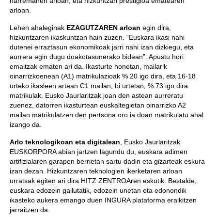
harremanen arloan, eta hizkuntzari prestigioa ematearen
arloan.
Lehen ahaleginak
EZAGUTZAREN arloan
egin dira,
hizkuntzaren ikaskuntzan hain zuzen. “Euskara ikasi nahi
dutenei erraztasun ekonomikoak jarri nahi izan dizkiegu, eta
aurrera egin dugu doakotasunerako bidean”. Apustu hori
emaitzak ematen ari da. Ikasturte honetan, mailarik
oinarrizkoenean (A1) matrikulazioak % 20 igo dira, eta 16-18
urteko ikasleen artean C1 mailan, bi urtetan, % 73 igo dira
matrikulak. Eusko Jaurlaritzak joan den astean aurreratu
zuenez, datorren ikasturtean euskaltegietan oinarrizko A2
mailan matrikulatzen den pertsona oro ia doan matrikulatu ahal
izango da.
Arlo teknologikoan eta digitalean
, Eusko Jaurlaritzak
EUSKORPORA abian jartzen lagundu du, euskara adimen
artifizialaren garapen berrietan sartu dadin eta gizarteak eskura
izan dezan. Hizkuntzaren teknologien ikerketaren arloan
urratsak egiten ari dira HITZ ZENTROAren eskutik. Bestalde,
euskara edozein gailutatik, edozein unetan eta edonondik
ikasteko aukera emango duen INGURA plataforma eraikitzen
jarraitzen da.