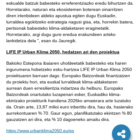
eskualde batzuk babesteko erreferentziazko eredu bihurtzen da.
Horretarako, naturan eta ekosistemen boterean oinarritzen
diren irtenbideen aldeko apustua egiten dugu Euskadin,
lurraldea egokitzeko estrategia nagusi gisa, eta, horrekin batera,
pertsonak babesteko klima-aldaketaren eraginetatik.
Horretarako, argi dugu gure eredua erakundeen arteko
lankidetza dela ", esan du Jauregik.
LIFE IP Urban Klima 2050, hedatzen ari den proiektua
Bakioko Estepona ibaiaren uholdeetatik babesteko eta haren
ingurumena hobetzeko esku-hartzea LIFE IP Urban Klima 2050
proiektuaren barruan dago. Europako Batzordeak finantzatzen
du proiektu hori, eta euskal lurraldeak klima-aldaketaren
aurrean duen erresilientzia indartzea du helburu. Europako
Batzordeak onartutako luzapenari esker, Euskadiko klima-
ekintzako proiekturik handiena 2026ko amaierara arte luzatuko
da. Orain arte, 13,87 milioi euro inbertitu dira, hau da, hasierako
aurrekontuaren % 70. Gaur egun, planifikatutako ekintzen % 80
gauzatzen ari dira, eta % 10 dagoeneko amaitu dira.
https://www.urbanklima2050.eu/es