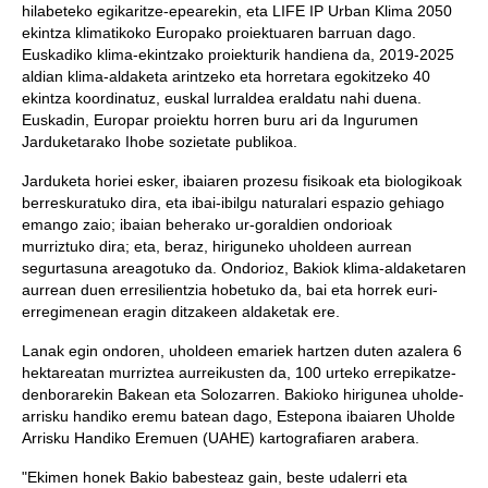
hilabeteko egikaritze-epearekin, eta LIFE IP Urban Klima 2050
ekintza klimatikoko Europako proiektuaren barruan dago.
Euskadiko klima-ekintzako proiekturik handiena da, 2019-2025
aldian klima-aldaketa arintzeko eta horretara egokitzeko 40
ekintza koordinatuz, euskal lurraldea eraldatu nahi duena.
Euskadin, Europar proiektu horren buru ari da Ingurumen
Jarduketarako Ihobe sozietate publikoa.
Jarduketa horiei esker, ibaiaren prozesu fisikoak eta biologikoak
berreskuratuko dira, eta ibai-ibilgu naturalari espazio gehiago
emango zaio; ibaian beherako ur-goraldien ondorioak
murriztuko dira; eta, beraz, hiriguneko uholdeen aurrean
segurtasuna areagotuko da. Ondorioz, Bakiok klima-aldaketaren
aurrean duen erresilientzia hobetuko da, bai eta horrek euri-
erregimenean eragin ditzakeen aldaketak ere.
Lanak egin ondoren, uholdeen emariek hartzen duten azalera 6
hektareatan murriztea aurreikusten da, 100 urteko errepikatze-
denborarekin Bakean eta Solozarren. Bakioko hirigunea uholde-
arrisku handiko eremu batean dago, Estepona ibaiaren Uholde
Arrisku Handiko Eremuen (UAHE) kartografiaren arabera.
"Ekimen honek Bakio babesteaz gain, beste udalerri eta