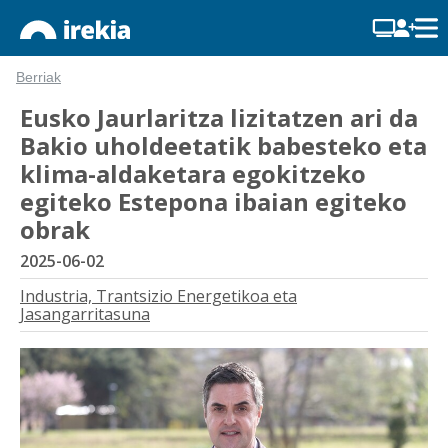
Berriak
Eusko Jaurlaritza lizitatzen ari da
Bakio uholdeetatik babesteko eta
klima-aldaketara egokitzeko
egiteko Estepona ibaian egiteko
obrak
2025-06-02
Industria, Trantsizio Energetikoa eta
Jasangarritasuna