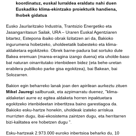
koordinatuz, euskal lurraldea eraldatu nahi duen
Euskadiko klima-ekintzako proiekturik handiena,
Ihobek gidatua
Eusko Jaurlaritzako Industria, Trantsizio Energetiko eta
Jasangarritasun Sailak, URA – Uraren Euskal Agentziaren
bitartez, Estepona ibaiko obrak lizitatzen ari da, Bakioko
ingurumena hobetzeko, uholdeetatik babesteko eta klima-
aldaketara egokitzeko. Obrek barne-padura bat sortuko dute
Bakea eremuan (marea-eragina izango duena) eta uholde-baso
bat naturan oinarritutako irtenbideen bidez (eta behe-uretan
erabilera publikoko parke gisa egokitzea), bai Bakean, bai
Solozarren.
Bakion egin beharreko lanak joan den apirilean aurkeztu zituen
Mikel Jauregi
sailburuak, eta azpimarratu duenez, "klima-
aldaketari aurre ez egitea aldaketa horren inpaktuetara
egokitzeko irtenbideetan inbertitzea baino garestiagoa da.
Bakioko esku-hartze honekin, uholdeak izateko arriskua
murrizten dugu, ibai-ekosistema zaintzen dugu, eta herritarren
bizi-kalitatea ere hobetzen dugu ".
Esku-hartzeak 2.973.000 euroko inbertsioa beharko du, 10