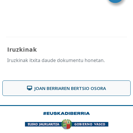
Iruzkinak
Iruzkinak itxita daude dokumentu honetan.
JOAN BERRIAREN BERTSIO OSORA