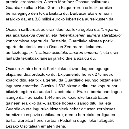
premiei erantzuteko. Alberto Martínez Osasun sailburuak,
Guardiako alkate Raul García Ezquerroren eskutik, eraikin
berria egingo den tokia bisitatu du, Barbacanako eremuan
eraikiko da, eta 3,8 milioi euroko inbertsioa aurreikusten da.
Osasun sailburuak adierazi duenez, leku egokia da,
"irisgarria
eta aparkalekua duena"
, eta
"lehenbailehen aurrera ateratzeko"
konpromisoa agertu du. Bestalde, Guardiako alkatea pozik
agertu da etorkizuneko Osasun Zentroaren kokapena
aurkezteagatik,
"hilabete askotako lanaren ondoren",
eta orain
lantalde teknikoak lanean jarriko direla azaldu du.
Osasun-zentro horrek Kartzelako plazan dagoen egungo
ekipamendua ordeztuko du. Ekipamendu horrek 275 metro
koadro ditu, eta txikia geratu da Guardiako egungo biztanleriari
laguntza emateko. Guztira 1.532 biztanle ditu, eta kopuru hori
bikoiztu egiten da udako hilabeteetan. Eraikin berria handiagoa
izango da – zehazki, 1.445 metro koadroko lurzati baten
gainean eraikiko da –, sarbide hobeak izango ditu, bai eta
Guardiako eta inguruko biztanleek behar dituzten zerbitzuez
hornitzeko espazio nahikoa ere, eremu horretako erdigunea
baita. Zerbitzu horien artean Pediatria dago, leku faltagatik
Lezako Ospitalean ematen dena.