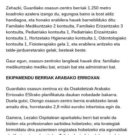
Zehazki, Guardiako osasun-zentro berriak 1.250 metro
koadroko azalera izango du, egungoa baino ia bost aldiz
handiagoa, eta honako erabilera hauek barnebilduko ditu:
Familiako Medikuntzako 2 kontsulta, Familiako Erizaintzako 3
kontsulta, Pediatriako kontsulta 1, Pediatriako Erizaintzako
kontsulta 1, Hortzetako Higienerako kontsulta 1, Odontologiako
kontsulta 1, Fisioterapiako gela 1, eta erabilera anitzeko eta
talde-jardueretarako gelak, besteak beste.
Gaur egun, osasun-zentroko langileak hauek dira: familiako
medikuntzako mediku bat, erizain bat eta administrari bat.
EKIPAMENDU BERRIAK ARABAKO ERRIOXAN
Guardiako osasun-zentroa ez da Osakidetzak Arabako
Errioxako ESIrako planifikatuta daukan nobedade bakarra.
Duela gutxi, Oiongo osasun-zentro berria eraikitzeko lanak
amaitu dira, horretarako 2,8 milioi euroko inbertsioa egin da.
Gainera, Lezako Ospitalean aparkaleku berri bat eraiki da
bisiten eta profesionalen sarbidea hobetzeko, eta lorategiak
birmoldatu dira pazienteen ongizatea hobetzeko eta egonaldiak