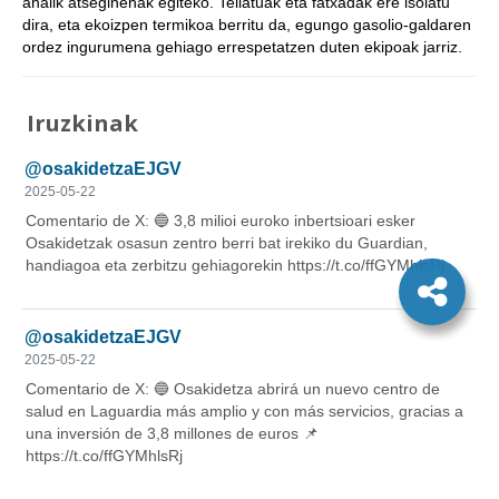
ahalik atseginenak egiteko. Teilatuak eta fatxadak ere isolatu
dira, eta ekoizpen termikoa berritu da, egungo gasolio-galdaren
ordez ingurumena gehiago errespetatzen duten ekipoak jarriz.
Iruzkinak