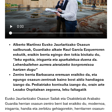
Alberto Martínez Eusko Jaurlaritzako Osasun
sailburuak, Guardiako alkate Raul García Ezquerroren
eskutik, eraikin berria egingo den tokia bisitatu du,
"leku egokia, irisgarria eta aparkalekua duena da.
Lehenbailehen aurrera ateratzeko konpromisoa
hartzen dugu"
Zentro berria Barbacana eremuan eraikiko da, eta
egungo osasun-zentroak baino bost aldiz handiagoa
izango da. Pediatriako kontsulta izango du, orain arte
Lezako Ospitalean zegoena, leku faltagatik
Eusko Jaurlaritzako Osasun Sailak eta Osakidetzak Arabako
Guardia herrian osasun-zentro berri bat eraikiko du, modernoa,
irisgarria, handia eta zerbitzu gehiagorekin, herritarren osasun-