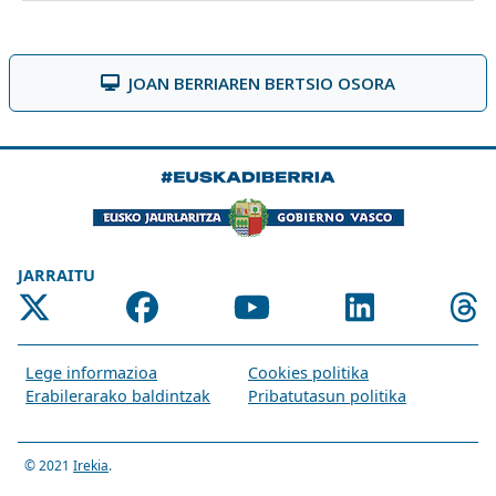
JOAN BERRIAREN BERTSIO OSORA
JARRAITU
Lege informazioa
Cookies politika
Erabilerarako baldintzak
Pribatutasun politika
© 2021
Irekia
.