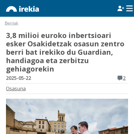
Berriak
3,8 milioi euroko inbertsioari
esker Osakidetzak osasun zentro
berri bat irekiko du Guardian,
handiagoa eta zerbitzu
gehiagorekin
2025-05-22
2
Osasuna