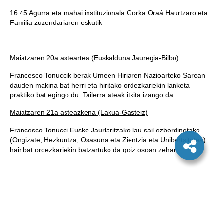
16:45 Agurra eta mahai instituzionala Gorka Oraá Haurtzaro eta
Familia zuzendariaren eskutik
Maiatzaren 20a asteartea (Euskalduna Jauregia-Bilbo)
Francesco Tonuccik berak Umeen Hiriaren Nazioarteko Sarean
dauden makina bat herri eta hiritako ordezkariekin lanketa
praktiko bat egingo du. Tailerra ateak itxita izango da.
Maiatzaren 21a asteazkena (Lakua-Gasteiz)
Francesco Tonucci Eusko Jaurlaritzako lau sail ezberdinetako
(Ongizate, Hezkuntza, Osasuna eta Zientzia eta Unibertsitatea)
hainbat ordezkariekin batzartuko da goiz osoan zehar.