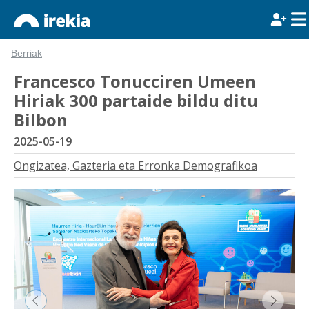
Berriak
Francesco Tonucciren Umeen
Hiriak 300 partaide bildu ditu
Bilbon
2025-05-19
Ongizatea, Gazteria eta Erronka Demografikoa