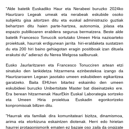
"Alde batetik Euskadiko Haur eta Nerabeei buruzko 2024ko
Haurtzaro Legeak umeak eta nerabeak eskubide osoko
subjektu gisa aitortzen ditu eta euskal administrazio guztiak
behartzen ditu haien parte-hartzea, autonomia, jolasa eta
espazio publikoaren erabilera segurua bermatzera. Beste alde
batetik Francesco Tonuccik sortutako Umeen Hiria nazioarteko
proiektuak, haurrak erdigunean jarrita hiri-eraldaketa sustatzen
du eta 200 hiri baino gehiagotan eragin positiboak izan dituela
erakutsi du" adierazi du Nerea Melgosa sailburuak.
Eusko Jaurlaritzaren eta Francesco Tonucciren artean etzi
sinatuko den lankidetza hitzarmena ezinbestekoa izango da
Haurtzaroaren Legean jasotako umeen eskubideen egikaritzea
garatzeko. Baita EHUren bitartez eskainiko den umeen
eskubideei buruzko Unibertsitate Master bat diseinatzeko ere.
Era berean hitzarmenak HaurEkin Euskal Laborategia sortzeko
eta Umeen Hiria proiektua Euskadin egonkortzeko
konpromisoak biltzen ditu.
"Haurrak eta familiak dira komunitateari bizitza, dinamismoa,
arima eta etorkizuna eskaintzen diotenak. Herri edo hirietan
haurrei protagonismorik ematen ez bazaie oso zaila da ongizate