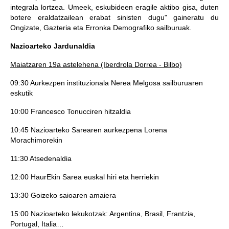
integrala lortzea. Umeek, eskubideen eragile aktibo gisa, duten
botere eraldatzailean erabat sinisten dugu" gaineratu du
Ongizate, Gazteria eta Erronka Demografiko sailburuak.
Nazioarteko Jardunaldia
Maiatzaren 19a astelehena (Iberdrola Dorrea - Bilbo)
09:30 Aurkezpen instituzionala Nerea Melgosa sailburuaren
eskutik
10:00 Francesco Tonucciren hitzaldia
10:45 Nazioarteko Sarearen aurkezpena Lorena
Morachimorekin
11:30 Atsedenaldia
12:00 HaurEkin Sarea euskal hiri eta herriekin
13:30 Goizeko saioaren amaiera
15:00 Nazioarteko lekukotzak: Argentina, Brasil, Frantzia,
Portugal, Italia…