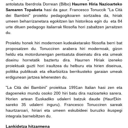
antolatuta Iberdrola Dorrean (Bilbo)
Haurren Hiria Nazioarteko
Sarearen Topaketa
hasi da gaur. Francesco Tonuccik "La Cità
dei Bambini" proiektu pedagogikoaren sortzailea da, hiriak
umeen beharrizanetara egokitzen lan historikoa egin du eta 84
urte dituen pedagogo italiarrak filosofia hori zabaltzen jarraitzen
du.
Proiektu honek hiri modernoen kudeaketarako filosofia berri bat
proposatzen du. Tonucciren arabera hiri modernoak, gizon
heldu eta motordunengan pentsatuta diseinatu dira eta umeak
diseinu horretatik baztertu dira. Haurren Hiriak izeneko
proiektuak guzti hori iraultzea du helburu eta hirien diseinua,
politika publikoak eta elkarbizitza berrikusteko garaian umeak
erdigunean jartzea lehenesten du.
"La Cità dei Bambini" proiektua 1991an Italian hasi zen eta
dagoeneko mundu osoko 200 hiri batu dira nazioarteko sarera.
Horien artean Euskadiko udalerri batzuk daude (HaurEkin
sareko 35 udalerri inguru). Francesco Tonucciren sareak
haurtzaroari, hiriari eta umeen eskubideei buruzko ikuspegi
integrala barnebiltzen du.
Lankidetza hitzarmena