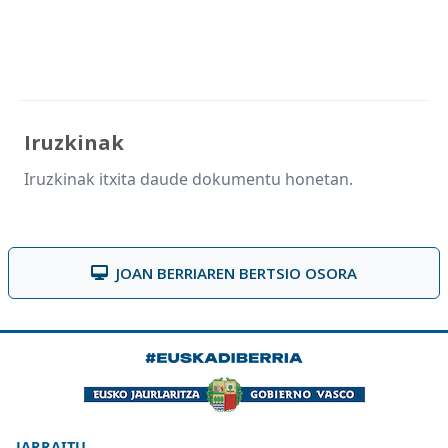
Iruzkinak
Iruzkinak itxita daude dokumentu honetan.
JOAN BERRIAREN BERTSIO OSORA
JARRAITU