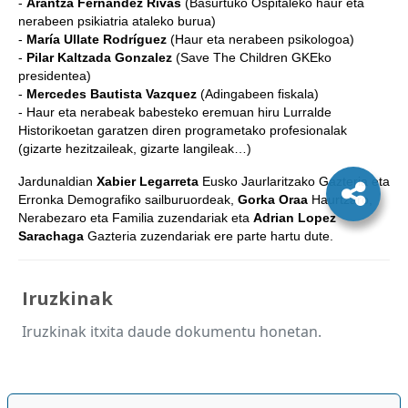
-
Arantza Fernandez Rivas
(Basurtuko Ospitaleko haur eta
nerabeen psikiatria ataleko burua)
-
María Ullate Rodríguez
(Haur eta nerabeen psikologoa)
-
Pilar Kaltzada Gonzalez
(Save The Children GKEko
presidentea)
-
Mercedes Bautista Vazquez
(Adingabeen fiskala)
- Haur eta nerabeak babesteko eremuan hiru Lurralde
Historikoetan garatzen diren programetako profesionalak
(gizarte hezitzaileak, gizarte langileak…)
Jardunaldian
Xabier Legarreta
Eusko Jaurlaritzako Gazteria eta
Erronka Demografiko sailburuordeak,
Gorka Oraa
Haurtzaro,
Nerabezaro eta Familia zuzendariak eta
Adrian Lopez
Sarachaga
Gazteria zuzendariak ere parte hartu dute.
Iruzkinak
Iruzkinak itxita daude dokumentu honetan.