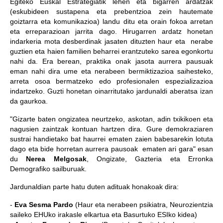
Egiteko Euskal Estrategiatik lehen eta bigarren ardatzak
(eskubideen sustapena eta prebentzioa zein hautemate
goiztarra eta komunikazioa) landu ditu eta orain fokoa arretan
eta erreparazioan jarrita dago. Hirugarren ardatz honetan
indarkeria mota desberdinak jasaten dituzten haur eta nerabe
guztien eta haien familien beharrei erantzuteko sarea egonkortu
nahi da. Era berean, praktika onak jasota aurrera pausuak
eman nahi dira ume eta nerabeen bermiktizazioa saihesteko,
arreta osoa bermatzeko edo profesionalen espezializazioa
indartzeko. Guzti honetan oinarritutako jardunaldi aberatsa izan
da gaurkoa.
"Gizarte baten ongizatea neurtzeko, askotan, adin txikikoen eta
nagusien zaintzak kontuan hartzen dira. Gure demokraziaren
sustrai handietako bat haurrei ematen zaien babesarekin lotuta
dago eta bide horretan aurrera pausoak ematen ari gara" esan
du
Nerea Melgosak
, Ongizate, Gazteria eta Erronka
Demografiko sailburuak.
Jardunaldian parte hatu duten adituak honakoak dira:
-
Eva Sesma Pardo
(Haur eta nerabeen psikiatra, Neurozientzia
saileko EHUko irakasle elkartua eta Basurtuko ESIko kidea)