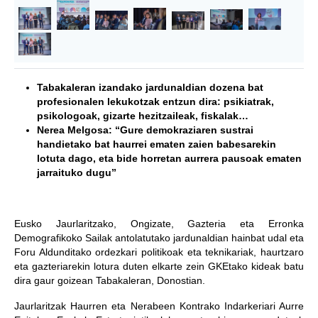
Tabakaleran izandako jardunaldian dozena bat
profesionalen lekukotzak entzun dira: psikiatrak,
psikologoak, gizarte hezitzaileak, fiskalak…
Nerea Melgosa: “
Gure demokraziaren sustrai
handietako bat haurrei ematen zaien babesarekin
lotuta dago, eta bide horretan aurrera pausoak ematen
jarraituko dugu”
Eusko Jaurlaritzako, Ongizate, Gazteria eta Erronka
Demografikoko Sailak antolatutako jardunaldian hainbat udal eta
Foru Aldunditako ordezkari politikoak eta teknikariak, haurtzaro
eta gazteriarekin lotura duten elkarte zein GKEtako kideak batu
dira gaur goizean Tabakaleran, Donostian.
Jaurlaritzak Haurren eta Nerabeen Kontrako Indarkeriari Aurre