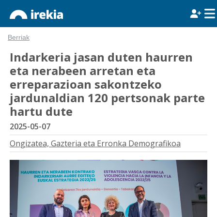
Berriak
Indarkeria jasan duten haurren
eta nerabeen arretan eta
erreparazioan sakontzeko
jardunaldian 120 pertsonak parte
hartu dute
2025-05-07
Ongizatea, Gazteria eta Erronka Demografikoa