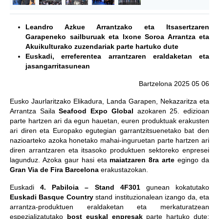
Leandro Azkue Arrantzako eta Itsasertzaren
Garapeneko sailburuak eta Ixone Soroa Arrantza eta
Akuikulturako zuzendariak parte hartuko dute
Euskadi, erreferentea arrantzaren eraldaketan eta
jasangarritasunean
Bartzelona 2025 05 06
Eusko Jaurlaritzako Elikadura, Landa Garapen, Nekazaritza eta
Arrantza Saila
Seafood Expo Global
azokaren 25. edizioan
parte hartzen ari da egun hauetan, euren produktuak erakusten
ari diren eta Europako egutegian garrantzitsuenetako bat den
nazioarteko azoka honetako mahai-inguruetan parte hartzen ari
diren arrantzaren eta itsasoko produktuen sektoreko enpresei
lagunduz. Azoka gaur hasi eta
maiatzaren 8ra arte
egingo da
Gran Via de Fira Barcelona
erakustazokan.
Euskadi
4. Pabiloia – Stand 4F301
gunean kokatutako
Euskadi Basque Country
stand instituzionalean izango da, eta
arrantza-produktuen eraldaketan eta merkaturatzean
espezializatutako
bost euskal enpresak
parte hartuko dute: