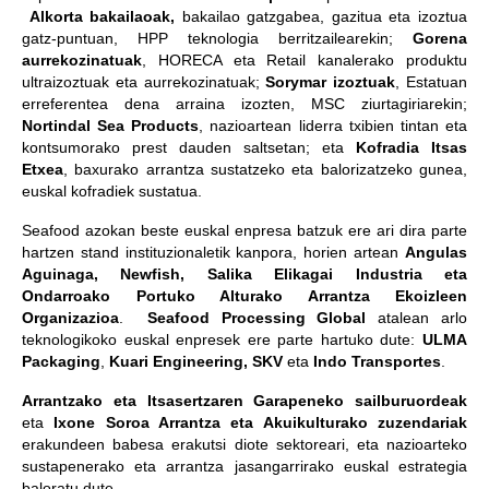
Alkorta bakailaoak,
bakailao gatzgabea, gazitua eta izoztua
gatz-puntuan, HPP teknologia berritzailearekin;
Gorena
aurrekozinatuak
, HORECA eta Retail kanalerako produktu
ultraizoztuak eta aurrekozinatuak;
Sorymar izoztuak
, Estatuan
erreferentea dena arraina izozten, MSC ziurtagiriarekin;
Nortindal Sea Products
, nazioartean liderra txibien tintan eta
kontsumorako prest dauden saltsetan; eta
Kofradia Itsas
Etxea
, baxurako arrantza sustatzeko eta balorizatzeko gunea,
euskal kofradiek sustatua.
Seafood azokan beste euskal enpresa batzuk ere ari dira parte
hartzen stand instituzionaletik kanpora, horien artean
Angulas
Aguinaga, Newfish, Salika Elikagai Industria eta
Ondarroako Portuko Alturako Arrantza Ekoizleen
Organizazioa
.
Seafood Processing Global
atalean arlo
teknologikoko euskal enpresek ere parte hartuko dute:
ULMA
Packaging
,
Kuari Engineering, SKV
eta
Indo Transportes
.
Arrantzako eta Itsasertzaren Garapeneko sailburuordeak
eta
Ixone Soroa Arrantza eta Akuikulturako zuzendariak
erakundeen babesa erakutsi diote sektoreari, eta nazioarteko
sustapenerako eta arrantza jasangarrirako euskal estrategia
baloratu dute.