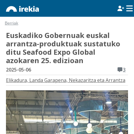
Berriak
Euskadiko Gobernuak euskal
arrantza-produktuak sustatuko
ditu Seafood Expo Global
azokaren 25. edizioan
2025-05-06
3
Elikadura, Landa Garapena, Nekazaritza eta Arrantza