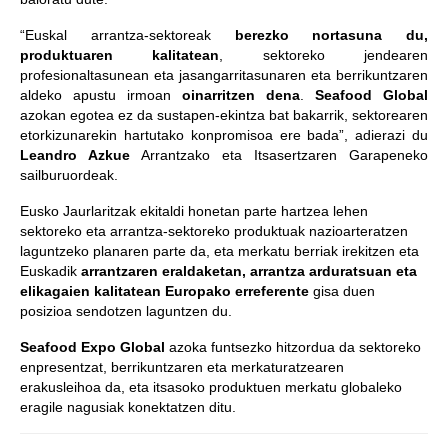
“Euskal arrantza-sektoreak
berezko nortasuna du,
produktuaren kalitatean
, sektoreko jendearen
profesionaltasunean eta jasangarritasunaren eta berrikuntzaren
aldeko apustu irmoan
oinarritzen dena
.
Seafood Global
azokan egotea ez da sustapen-ekintza bat bakarrik, sektorearen
etorkizunarekin hartutako konpromisoa ere bada”, adierazi du
Leandro Azkue
Arrantzako eta Itsasertzaren Garapeneko
sailburuordeak.
Eusko Jaurlaritzak ekitaldi honetan parte hartzea lehen
sektoreko eta arrantza-sektoreko produktuak nazioarteratzen
laguntzeko planaren parte da, eta merkatu berriak irekitzen eta
Euskadik
arrantzaren eraldaketan, arrantza arduratsuan eta
elikagaien kalitatean Europako erreferente
gisa duen
posizioa sendotzen laguntzen du.
Seafood Expo Global
azoka funtsezko hitzordua da sektoreko
enpresentzat, berrikuntzaren eta merkaturatzearen
erakusleihoa da, eta itsasoko produktuen merkatu globaleko
eragile nagusiak konektatzen ditu.