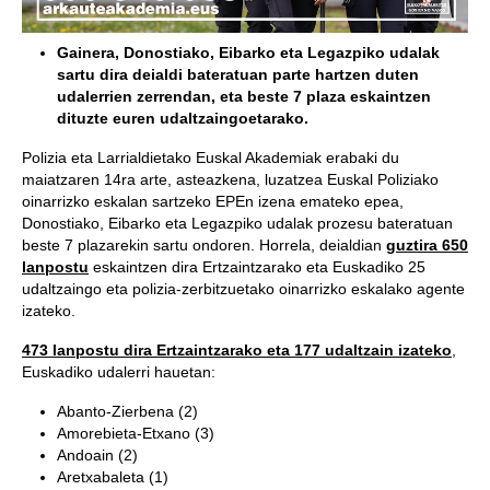
Gainera, Donostiako, Eibarko eta Legazpiko udalak
sartu dira deialdi bateratuan parte hartzen duten
udalerrien zerrendan, eta beste 7 plaza eskaintzen
dituzte euren udaltzaingoetarako.
Polizia eta Larrialdietako Euskal Akademiak erabaki du
maiatzaren 14ra arte, asteazkena, luzatzea Euskal Poliziako
oinarrizko eskalan sartzeko EPEn izena emateko epea,
Donostiako, Eibarko eta Legazpiko udalak prozesu bateratuan
beste 7 plazarekin sartu ondoren. Horrela, deialdian
guztira 650
lanpostu
eskaintzen dira Ertzaintzarako eta Euskadiko 25
udaltzaingo eta polizia-zerbitzuetako oinarrizko eskalako agente
izateko.
473 lanpostu dira Ertzaintzarako eta 177 udaltzain izateko
,
Euskadiko udalerri hauetan:
Abanto-Zierbena (2)
Amorebieta-Etxano (3)
Andoain (2)
Aretxabaleta (1)