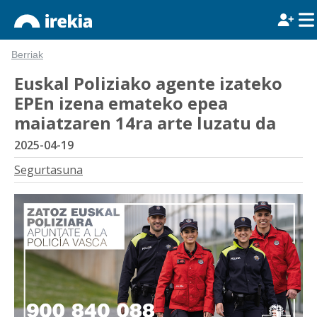
Berriak
Euskal Poliziako agente izateko
EPEn izena emateko epea
maiatzaren 14ra arte luzatu da
2025-04-19
Segurtasuna