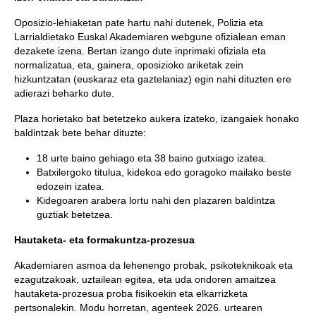
Oposizio-lehiaketan pate hartu nahi dutenek, Polizia eta
Larrialdietako Euskal Akademiaren webgune ofizialean eman
dezakete izena. Bertan izango dute inprimaki ofiziala eta
normalizatua, eta, gainera, oposizioko ariketak zein
hizkuntzatan (euskaraz eta gaztelaniaz) egin nahi dituzten ere
adierazi beharko dute.
Plaza horietako bat betetzeko aukera izateko, izangaiek honako
baldintzak bete behar dituzte:
18 urte baino gehiago eta 38 baino gutxiago izatea.
Batxilergoko titulua, kidekoa edo goragoko mailako beste
edozein izatea.
Kidegoaren arabera lortu nahi den plazaren baldintza
guztiak betetzea.
Hautaketa- eta formakuntza-prozesua
Akademiaren asmoa da lehenengo probak, psikoteknikoak eta
ezagutzakoak, uztailean egitea, eta uda ondoren amaitzea
hautaketa-prozesua proba fisikoekin eta elkarrizketa
pertsonalekin. Modu horretan, agenteek 2026. urtearen