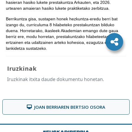
hasieran hasiko lukete prestakuntza Arkauten, eta 2026.
urtearen amaieran hasiko lukete praktiketako zerbitzua.
Berrikuntza gisa, sustapen honek hezkuntza-eredu berri bat
izango du, curriculuma 8 hilabeteko prestakuntzan bilduko
duena. Horretarako, ikasleek Akademian emango dute gaua
berriz ere, modu horretan, prestakuntzako hilabeteetan,
ertzainen eta udaltzainen arteko kohesioa, ezagutza eta
lankidetza sustatzeko.
Iruzkinak
Iruzkinak itxita daude dokumentu honetan.
JOAN BERRIAREN BERTSIO OSORA