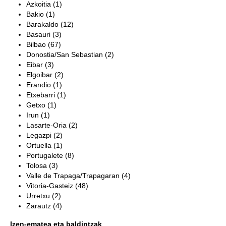
Azkoitia (1)
Bakio (1)
Barakaldo (12)
Basauri (3)
Bilbao (67)
Donostia/San Sebastian (2)
Eibar (3)
Elgoibar (2)
Erandio (1)
Etxebarri (1)
Getxo (1)
Irun (1)
Lasarte-Oria (2)
Legazpi (2)
Ortuella (1)
Portugalete (8)
Tolosa (3)
Valle de Trapaga/Trapagaran (4)
Vitoria-Gasteiz (48)
Urretxu (2)
Zarautz (4)
Izen-ematea eta baldintzak