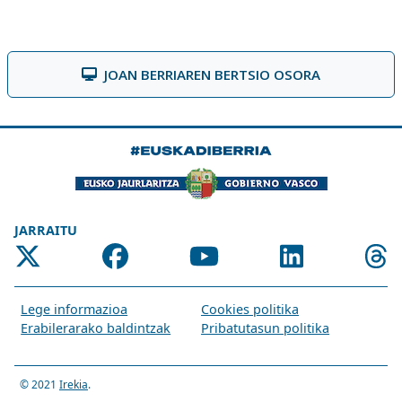
JOAN BERRIAREN BERTSIO OSORA
JARRAITU
Lege informazioa
Cookies politika
Erabilerarako baldintzak
Pribatutasun politika
© 2021
Irekia
.