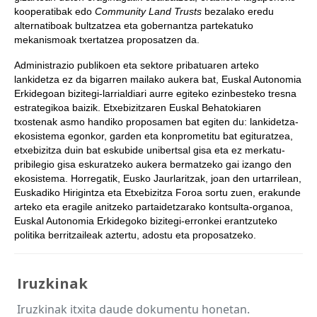
kooperatibak edo
Community Land Trusts
bezalako eredu
alternatiboak bultzatzea eta gobernantza partekatuko
mekanismoak txertatzea proposatzen da.
Administrazio publikoen eta sektore pribatuaren arteko
lankidetza ez da bigarren mailako aukera bat, Euskal Autonomia
Erkidegoan bizitegi-larrialdiari aurre egiteko ezinbesteko tresna
estrategikoa baizik. Etxebizitzaren Euskal Behatokiaren
txostenak asmo handiko proposamen bat egiten du: lankidetza-
ekosistema egonkor, garden eta konprometitu bat egituratzea,
etxebizitza duin bat eskubide unibertsal gisa eta ez merkatu-
pribilegio gisa eskuratzeko aukera bermatzeko gai izango den
ekosistema. Horregatik, Eusko Jaurlaritzak, joan den urtarrilean,
Euskadiko Hirigintza eta Etxebizitza Foroa sortu zuen, erakunde
arteko eta eragile anitzeko partaidetzarako kontsulta-organoa,
Euskal Autonomia Erkidegoko bizitegi-erronkei erantzuteko
politika berritzaileak aztertu, adostu eta proposatzeko.
Iruzkinak
Iruzkinak itxita daude dokumentu honetan.