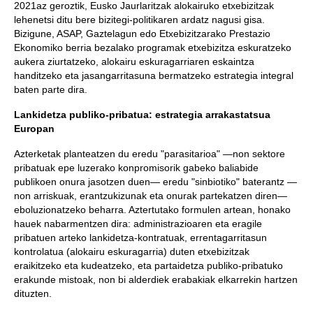
2021az geroztik, Eusko Jaurlaritzak alokairuko etxebizitzak
lehenetsi ditu bere bizitegi-politikaren ardatz nagusi gisa.
Bizigune, ASAP, Gaztelagun edo Etxebizitzarako Prestazio
Ekonomiko berria bezalako programak etxebizitza eskuratzeko
aukera ziurtatzeko, alokairu eskuragarriaren eskaintza
handitzeko eta jasangarritasuna bermatzeko estrategia integral
baten parte dira.
Lankidetza publiko-pribatua: estrategia arrakastatsua
Europan
Azterketak planteatzen du eredu "parasitarioa" —non sektore
pribatuak epe luzerako konpromisorik gabeko baliabide
publikoen onura jasotzen duen— eredu "sinbiotiko" baterantz —
non arriskuak, erantzukizunak eta onurak partekatzen diren—
eboluzionatzeko beharra. Aztertutako formulen artean, honako
hauek nabarmentzen dira: administrazioaren eta eragile
pribatuen arteko lankidetza-kontratuak, errentagarritasun
kontrolatua (alokairu eskuragarria) duten etxebizitzak
eraikitzeko eta kudeatzeko, eta partaidetza publiko-pribatuko
erakunde mistoak, non bi alderdiek erabakiak elkarrekin hartzen
dituzten.