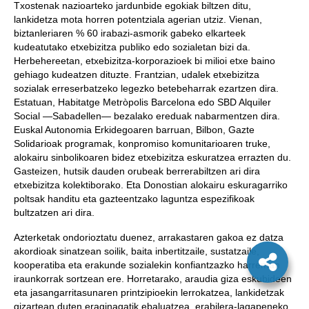
Txostenak nazioarteko jardunbide egokiak biltzen ditu,
lankidetza mota horren potentziala agerian utziz. Vienan,
biztanleriaren % 60 irabazi-asmorik gabeko elkarteek
kudeatutako etxebizitza publiko edo sozialetan bizi da.
Herbehereetan, etxebizitza-korporazioek bi milioi etxe baino
gehiago kudeatzen dituzte. Frantzian, udalek etxebizitza
sozialak erreserbatzeko legezko betebeharrak ezartzen dira.
Estatuan, Habitatge Metròpolis Barcelona edo SBD Alquiler
Social —Sabadellen— bezalako ereduak nabarmentzen dira.
Euskal Autonomia Erkidegoaren barruan, Bilbon, Gazte
Solidarioak programak, konpromiso komunitarioaren truke,
alokairu sinbolikoaren bidez etxebizitza eskuratzea errazten du.
Gasteizen, hutsik dauden orubeak berrerabiltzen ari dira
etxebizitza kolektiborako. Eta Donostian alokairu eskuragarriko
poltsak handitu eta gazteentzako laguntza espezifikoak
bultzatzen ari dira.
Azterketak ondorioztatu duenez, arrakastaren gakoa ez datza
akordioak sinatzean soilik, baita inbertitzaile, sustatzaile,
kooperatiba eta erakunde sozialekin konfiantzazko harreman
iraunkorrak sortzean ere. Horretarako, araudia giza eskubideen
eta jasangarritasunaren printzipioekin lerrokatzea, lankidetzak
gizartean duten eraginagatik ebaluatzea, erabilera-lagapeneko