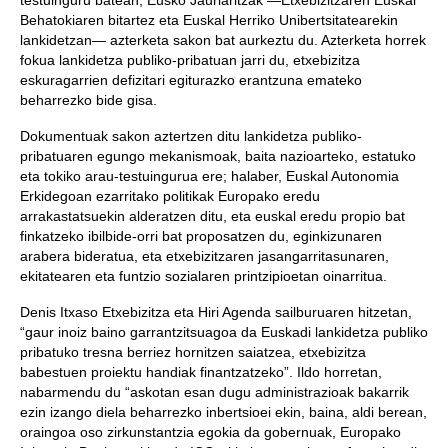
testuinguru batean, Eusko Jaurlaritzak —Etxebizitzaren Euskal
Behatokiaren bitartez eta Euskal Herriko Unibertsitatearekin
lankidetzan— azterketa sakon bat aurkeztu du. Azterketa horrek
fokua lankidetza publiko-pribatuan jarri du, etxebizitza
eskuragarrien defizitari egiturazko erantzuna emateko
beharrezko bide gisa.
Dokumentuak sakon aztertzen ditu lankidetza publiko-
pribatuaren egungo mekanismoak, baita nazioarteko, estatuko
eta tokiko arau-testuingurua ere; halaber, Euskal Autonomia
Erkidegoan ezarritako politikak Europako eredu
arrakastatsuekin alderatzen ditu, eta euskal eredu propio bat
finkatzeko ibilbide-orri bat proposatzen du, eginkizunaren
arabera bideratua, eta etxebizitzaren jasangarritasunaren,
ekitatearen eta funtzio sozialaren printzipioetan oinarritua.
Denis Itxaso Etxebizitza eta Hiri Agenda sailburuaren hitzetan,
“gaur inoiz baino garrantzitsuagoa da Euskadi lankidetza publiko
pribatuko tresna berriez hornitzen saiatzea, etxebizitza
babestuen proiektu handiak finantzatzeko”. Ildo horretan,
nabarmendu du “askotan esan dugu administrazioak bakarrik
ezin izango diela beharrezko inbertsioei ekin, baina, aldi berean,
oraingoa oso zirkunstantzia egokia da gobernuak, Europako