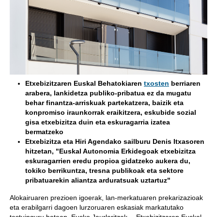
Etxebizitzaren Euskal Behatokiaren
txosten
berriaren
arabera, lankidetza publiko-pribatua ez da mugatu
behar finantza-arriskuak partekatzera, baizik eta
konpromiso iraunkorrak eraikitzera, eskubide sozial
gisa etxebizitza duin eta eskuragarria izatea
bermatzeko
Etxebizitza eta Hiri Agendako sailburu Denis Itxasoren
hitzetan, "Euskal Autonomia Erkidegoak etxebizitza
eskuragarrien eredu propioa gidatzeko aukera du,
tokiko berrikuntza, tresna publikoak eta sektore
pribatuarekin aliantza arduratsuak uztartuz"
Alokairuaren prezioen igoerak, lan-merkatuaren prekarizazioak
eta erabilgarri dagoen lurzoruaren eskasiak markatutako