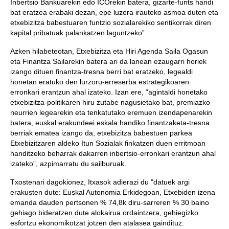
Inbertsio Bankuarekin edo ICOrekin batera, gizarte-funts handi
bat eratzea erabaki dezan, epe luzera irauteko asmoa duten eta
etxebizitza babestuaren funtzio sozialarekiko sentikorrak diren
kapital pribatuak palankatzen laguntzeko”.
Azken hilabeteotan, Etxebizitza eta Hiri Agenda Saila Ogasun
eta Finantza Sailarekin batera ari da lanean ezaugarri horiek
izango dituen finantza-tresna berri bat eratzeko, legealdi
honetan eratuko den lurzoru-erreserba estrategikoaren
erronkari erantzun ahal izateko. Izan ere, “agintaldi honetako
etxebizitza-politikaren hiru zutabe nagusietako bat, premiazko
neurrien legearekin eta tenkatutako eremuen izendapenarekin
batera, euskal erakundeei eskala handiko finantzaketa-tresna
berriak ematea izango da, etxebizitza babestuen parkea
Etxebizitzaren aldeko Itun Sozialak finkatzen duen erritmoan
handitzeko beharrak dakarren inbertsio-erronkari erantzun ahal
izateko”, azpimarratu du sailburuak.
Txostenari dagokionez, Itxasok adierazi du "datuek argi
erakusten dute: Euskal Autonomia Erkidegoan, Etxebiden izena
emanda dauden pertsonen % 74,8k diru-sarreren % 30 baino
gehiago bideratzen dute alokairua ordaintzera, gehiegizko
esfortzu ekonomikotzat jotzen den atalasea gaindituz.