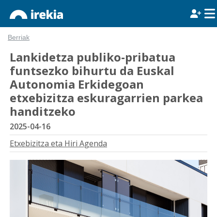
Berriak
Lankidetza publiko-pribatua
funtsezko bihurtu da Euskal
Autonomia Erkidegoan
etxebizitza eskuragarrien parkea
handitzeko
2025-04-16
Etxebizitza eta Hiri Agenda