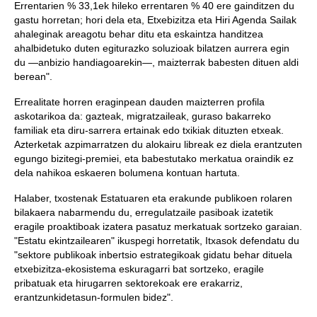
Errentarien % 33,1ek hileko errentaren % 40 ere gainditzen du
gastu horretan; hori dela eta, Etxebizitza eta Hiri Agenda Sailak
ahaleginak areagotu behar ditu eta eskaintza handitzea
ahalbidetuko duten egiturazko soluzioak bilatzen aurrera egin
du —anbizio handiagoarekin—, maizterrak babesten dituen aldi
berean".
Errealitate horren eraginpean dauden maizterren profila
askotarikoa da: gazteak, migratzaileak, guraso bakarreko
familiak eta diru-sarrera ertainak edo txikiak dituzten etxeak.
Azterketak azpimarratzen du alokairu libreak ez diela erantzuten
egungo bizitegi-premiei, eta babestutako merkatua oraindik ez
dela nahikoa eskaeren bolumena kontuan hartuta.
Halaber, txostenak Estatuaren eta erakunde publikoen rolaren
bilakaera nabarmendu du, erregulatzaile pasiboak izatetik
eragile proaktiboak izatera pasatuz merkatuak sortzeko garaian.
"Estatu ekintzailearen" ikuspegi horretatik, Itxasok defendatu du
"sektore publikoak inbertsio estrategikoak gidatu behar dituela
etxebizitza-ekosistema eskuragarri bat sortzeko, eragile
pribatuak eta hirugarren sektorekoak ere erakarriz,
erantzunkidetasun-formulen bidez".