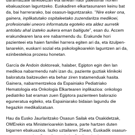
daramatzate lankidetzan eta lanean haur palestinar horien
ebakuazioan laguntzeko. Euskadiren elkartasunaren keinu bat
da, bai harrerarako, bai osasun-laguntzarako. “
Nire esker ona,
gainera, inplikatutako ospitaleetako zuzendaritza medikoei,
profesionalei uneoro informatuta egoteko eta aldez aurretik
antolatu ahal izateko aukera eman baitigute
”, esan du. Accem
erakundearen lana ere nabarmendu du. Erakunde hori
pazienteei eta haien familiei harrera egiten ari da, eta itzulpen-
lanarekin, euskarri sozial eta psikologikoarekin laguntzen ari da,
ezinbestekoa prozesu honetan.
García de Andoin doktoreak, halaber, Egipton egin den lan
medikoa nabarmendu nahi izan du, paziente guztiak klinikoki
baloratuta baitzeuden eta behar ziren tratamenduak hasita.
Gainera, nabarmentzekoa da Espainiako Pediatriako
Hematologia eta Onkologia Elkartearen inplikazioa: onkologo
pediatriko bat eraman zuen Egiptora pazienteen balorazio
eguneratua egiteko, eta Espainiarako bidaian lagundu die
hegazkin medikalizatuan.
Hau da Eusko Jaurlaritzako Osasun Sailak eta Osakidetzak,
OMErekin eta Ministerioarekin batera, parte hartzen duten
bigarren ebakuazioa. Iazko uztailaren 25ean, Euskadik osasun-