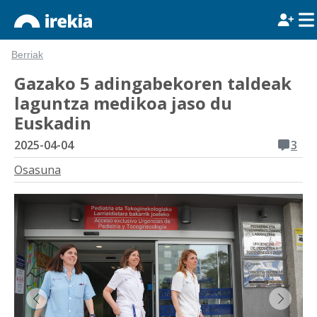
Berriak
Gazako 5 adingabekoren taldeak
laguntza medikoa jaso du
Euskadin
2025-04-04
3
Osasuna