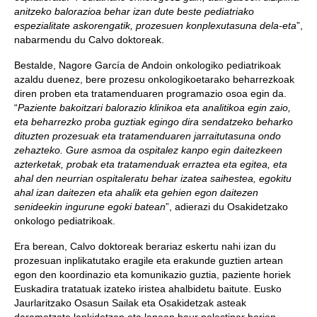
anitzeko balorazioa behar izan dute beste pediatriako
espezialitate askorengatik, prozesuen konplexutasuna dela-eta
”,
nabarmendu du Calvo doktoreak.
Bestalde, Nagore García de Andoin onkologiko pediatrikoak
azaldu duenez, bere prozesu onkologikoetarako beharrezkoak
diren proben eta tratamenduaren programazio osoa egin da.
“
Paziente bakoitzari balorazio klinikoa eta analitikoa egin zaio,
eta beharrezko proba guztiak egingo dira sendatzeko beharko
dituzten prozesuak eta tratamenduaren jarraitutasuna ondo
zehazteko. Gure asmoa da ospitalez kanpo egin daitezkeen
azterketak, probak eta tratamenduak erraztea eta egitea, eta
ahal den neurrian ospitaleratu behar izatea saihestea, egokitu
ahal izan daitezen eta ahalik eta gehien egon daitezen
senideekin ingurune egoki batean
”, adierazi du Osakidetzako
onkologo pediatrikoak.
Era berean, Calvo doktoreak berariaz eskertu nahi izan du
prozesuan inplikatutako eragile eta erakunde guztien artean
egon den koordinazio eta komunikazio guztia, paziente horiek
Euskadira tratatuak izateko iristea ahalbidetu baitute. Eusko
Jaurlaritzako Osasun Sailak eta Osakidetzak asteak