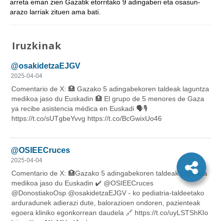
arreta eman zien Gazatik etorritako 9 adingaberi eta osasun-
arazo larriak zituen ama bati.
Iruzkinak