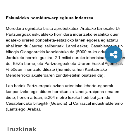
Eskualdeko hornidura-azpiegitura indartzea
Moredara egindako bisita aprobetxatuz, Arabako Errioxako Ur
Partzuergoak eskualdeko hornidura indartzeko erabiliko duen
edateko uraren ponpaketa-estazioko lanen egoera egiaztatu
ahal izan du Jauregi sailburuak. Lanoi esker, Casablancako ur-
biltegia Oiongoarekin konektatuko da (5000 m-ko edukierakoa).
Jarduketa horrek, guztira, 2.1 milioi euroko inbertsioa behar izan
du, BEZa barne, eta Partzuergoak eta Uraren Euskal Agentziak
% 50ean finantzatu dituzte (hornidura hori Kantabriako
Mendilerroko akuiferoaren zundaketekin osatzen da).
Lan horiek Partzuergoak azken urteetako lehorte-egoerak
konpontzeko egin dituen hornikuntza-lanei jarraipena ematen
diete; horien artean, 5.204 metro luzeko hodi bat jarri du
Casablancako biltegitik (Guardia) El Carrascal industrialderaino
(Lantziego, Araba).
Iruzkinak