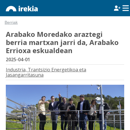
Berriak
Arabako Moredako araztegi
berria martxan jarri da, Arabako
Errioxa eskualdean
2025-04-01
Industria, Trantsizio Energetikoa eta
Jasangarritasuna