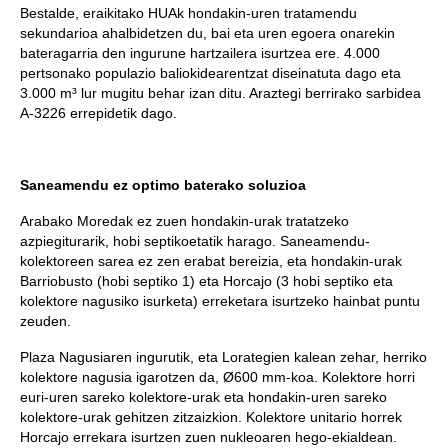
Bestalde, eraikitako HUAk hondakin-uren tratamendu
sekundarioa ahalbidetzen du, bai eta uren egoera onarekin
bateragarria den ingurune hartzailera isurtzea ere. 4.000
pertsonako populazio baliokidearentzat diseinatuta dago eta
3.000 m³ lur mugitu behar izan ditu. Araztegi berrirako sarbidea
A-3226 errepidetik dago.
Saneamendu ez optimo baterako soluzioa
Arabako Moredak ez zuen hondakin-urak tratatzeko
azpiegiturarik, hobi septikoetatik harago. Saneamendu-
kolektoreen sarea ez zen erabat bereizia, eta hondakin-urak
Barriobusto (hobi septiko 1) eta Horcajo (3 hobi septiko eta
kolektore nagusiko isurketa) erreketara isurtzeko hainbat puntu
zeuden.
Plaza Nagusiaren ingurutik, eta Lorategien kalean zehar, herriko
kolektore nagusia igarotzen da, Ø600 mm-koa. Kolektore horri
euri-uren sareko kolektore-urak eta hondakin-uren sareko
kolektore-urak gehitzen zitzaizkion. Kolektore unitario horrek
Horcajo errekara isurtzen zuen nukleoaren hego-ekialdean.