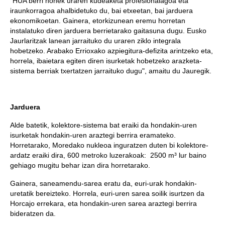
"HUA berri honek uraren kudeaketa profesionalagoa eta
iraunkorragoa ahalbidetuko du, bai etxeetan, bai jarduera
ekonomikoetan. Gainera, etorkizunean eremu horretan
instalatuko diren jarduera berrietarako gaitasuna dugu. Eusko
Jaurlaritzak lanean jarraituko du uraren ziklo integrala
hobetzeko. Arabako Errioxako azpiegitura-defizita arintzeko eta,
horrela, ibaietara egiten diren isurketak hobetzeko arazketa-
sistema berriak txertatzen jarraituko dugu", amaitu du Jauregik.
Jarduera
Alde batetik, kolektore-sistema bat eraiki da hondakin-uren
isurketak hondakin-uren araztegi berrira eramateko.
Horretarako, Moredako nukleoa inguratzen duten bi kolektore-
ardatz eraiki dira, 600 metroko luzerakoak: 2500 m³ lur baino
gehiago mugitu behar izan dira horretarako.
Gainera, saneamendu-sarea eratu da, euri-urak hondakin-
uretatik bereizteko. Horrela, euri-uren sarea soilik isurtzen da
Horcajo errekara, eta hondakin-uren sarea araztegi berrira
bideratzen da.