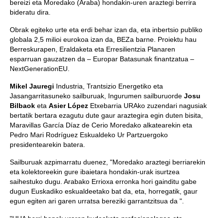
bereizi eta Moredako (Araba) hondakin-uren araztegi berrira
bideratu dira.
Obrak egiteko urte eta erdi behar izan da, eta inbertsio publiko
globala 2,5 milioi eurokoa izan da, BEZa barne. Proiektu hau
Berreskurapen, Eraldaketa eta Erresilientzia Planaren
esparruan gauzatzen da – Europar Batasunak finantzatua –
NextGenerationEU.
Mikel Jauregi
Industria, Trantsizio Energetiko eta
Jasangarritasuneko sailburuak, Ingurumen sailburuorde
Josu
Bilbaok
eta
Asier López
Etxebarria URAko zuzendari nagusiak
bertatik bertara ezagutu dute gaur araztegira egin duten bisita,
Maravillas García Díaz de Cerio Moredako alkatearekin eta
Pedro Mari Rodríguez Eskualdeko Ur Partzuergoko
presidentearekin batera.
Sailburuak azpimarratu duenez, "Moredako araztegi berriarekin
eta kolektoreekin gure ibaietara hondakin-urak isurtzea
saihestuko dugu. Arabako Errioxa erronka hori gainditu gabe
dugun Euskadiko eskualdeetako bat da, eta, horregatik, gaur
egun egiten ari garen urratsa bereziki garrantzitsua da ".