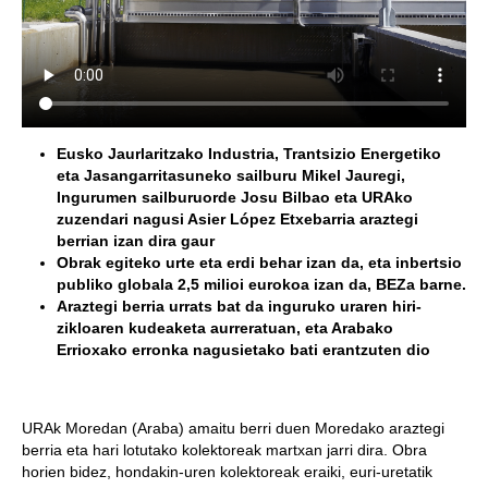
Eusko Jaurlaritzako Industria, Trantsizio Energetiko
eta Jasangarritasuneko sailburu Mikel Jauregi,
Ingurumen sailburuorde Josu Bilbao eta URAko
zuzendari nagusi Asier López Etxebarria araztegi
berrian izan dira gaur
Obrak egiteko urte eta erdi behar izan da, eta inbertsio
publiko globala 2,5 milioi eurokoa izan da, BEZa barne.
Araztegi berria urrats bat da inguruko uraren hiri-
zikloaren kudeaketa aurreratuan, eta Arabako
Errioxako erronka nagusietako bati erantzuten dio
URAk Moredan (Araba) amaitu berri duen Moredako araztegi
berria eta hari lotutako kolektoreak martxan jarri dira. Obra
horien bidez, hondakin-uren kolektoreak eraiki, euri-uretatik