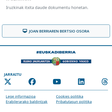
Iruzkinak itxita daude dokumentu honetan.
JOAN BERRIAREN BERTSIO OSORA
JARRAITU
Lege informazioa
Cookies politika
Erabilerarako baldintzak
Pribatutasun politika