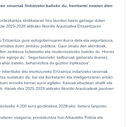
en oinarriak finkatzeko balioko du, herritarrei ematen dien
ordezkaritza sindikalaren hiru laurden baino gehiago duten
te 2025-2028 aldirako Akordio Arautzailea Ertzaintzaren
Ertzaintza gure autogobernuaren ikurra dela eta segurtasuna,
na ematea duen zerbitzu publikoa. Gaur sinatu den akordioak,
 dien zerbitzua hobetzeko eta modernizatzeko balioko du. Horrez
tu ere egingo du”. Segurtasuneko sailburuak gaineratu duenez,
tu ahal izateko, beharrezkoa da guztion inplikazioa”.
 inbertituko ditu etorkizuneko Ertzaintza indartzeko oinarriak
a sustatuko da, bai eta ikerketaren eta inteligentziaren arloko
tuen erronka berriei aurre egiteko. Kasuak ebaztean ahalik eta
oek. Hauek dira 2025-2028 aldirako Akordio Arautzaileak jasotzen
bakoitzeko 4.200 euro gordinekoa 2028rako, betiere lanpostu
laren osagarria; prestakuntza hori Arkauteko Polizia eta