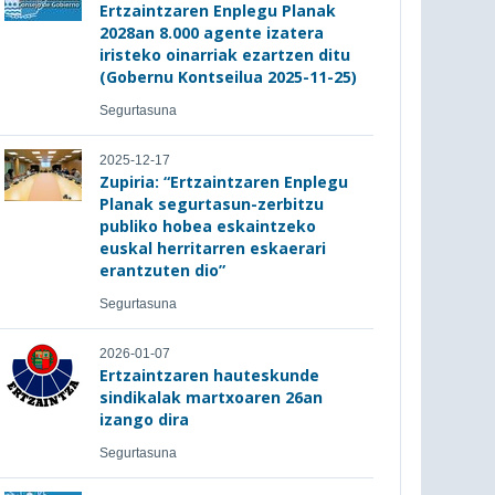
Ertzaintzaren Enplegu Planak
2028an 8.000 agente izatera
iristeko oinarriak ezartzen ditu
(Gobernu Kontseilua 2025-11-25)
Segurtasuna
2025-12-17
Zupiria: “Ertzaintzaren Enplegu
Planak segurtasun-zerbitzu
publiko hobea eskaintzeko
euskal herritarren eskaerari
erantzuten dio”
Segurtasuna
2026-01-07
Ertzaintzaren hauteskunde
sindikalak martxoaren 26an
izango dira
Segurtasuna