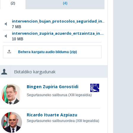
(2)
(4)
intervencion_bujan_protocolos_seguridad_in...
7 MB
intervencion_zupiria_acuerdo_ertzaintza_in...
10 MB
Behera kargatu audio bilduma (zip)
Ekitaldiko kargudunak
Bingen Zupiria Gorostidi
Segurtasuneko sailburua (XIII legealdia)
Ricardo Ituarte Azpiazu
Segurtasuneko sailburuordea (XIII legealdia)