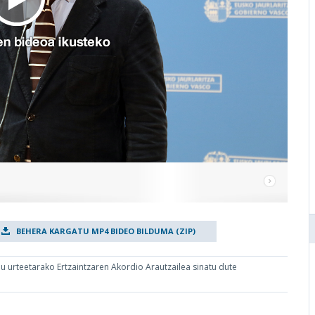
BEHERA KARGATU MP4 BIDEO BILDUMA (ZIP)
au urteetarako Ertzaintzaren Akordio Arautzailea sinatu dute