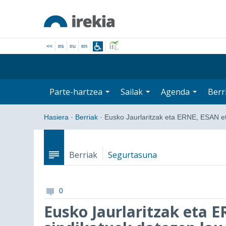
<<
es
eu
en
Parte-hartzea
Sailak
Agenda
Berr
Hasiera
·
Berriak
·
Eusko Jaurlaritzak eta ERNE, ESAN 
Berriak
Segurtasuna
0
Eusko Jaurlaritzak eta 