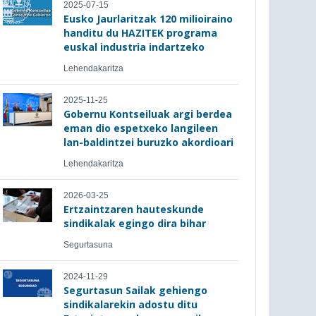
2025-07-15
Eusko Jaurlaritzak 120 milioiraino
handitu du HAZITEK programa
euskal industria indartzeko
Lehendakaritza
2025-11-25
Gobernu Kontseiluak argi berdea
eman dio espetxeko langileen
lan-baldintzei buruzko akordioari
Lehendakaritza
2026-03-25
Ertzaintzaren hauteskunde
sindikalak egingo dira bihar
Segurtasuna
2024-11-29
Segurtasun Sailak gehiengo
sindikalarekin adostu ditu