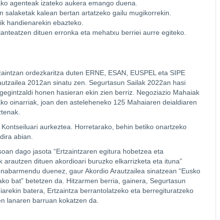
ako agenteak izateko aukera emango duena.
en salaketak kalean bertan artatzeko gailu mugikorrekin.
arik handienarekin ebazteko.
lanteatzen dituen erronka eta mehatxu berriei aurre egiteko.
tzaintzan ordezkaritza duten ERNE, ESAN, EUSPEL eta SIPE
autzailea 2012an sinatu zen. Segurtasun Sailak 2022an hasi
legegintzaldi honen hasieran ekin zien berriz. Negoziazio Mahaiak
rako oinarriak, joan den asteleheneko 125 Mahaiaren deialdiaren
uztenak.
Kontseiluari aurkeztea. Horretarako, behin betiko onartzeko
 dira abian.
oan dago jasota “Ertzaintzaren egitura hobetzea eta
 arautzen dituen akordioari buruzko elkarrizketa eta ituna”
n nabarmendu duenez, gaur Akordio Arautzailea sinatzean “Eusko
ako bat” betetzen da. Hitzarmen berria, gainera, Segurtasun
iarekin batera, Ertzaintza berrantolatzeko eta berregituratzeko
 den lanaren barruan kokatzen da.