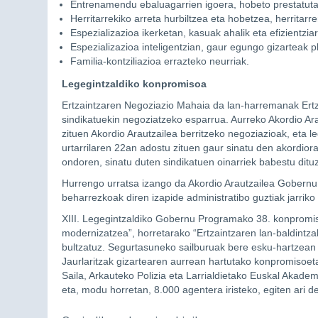
Entrenamendu ebaluagarrien igoera, hobeto prestatut
Herritarrekiko arreta hurbiltzea eta hobetzea, herritarr
Espezializazioa ikerketan, kasuak ahalik eta efizientzi
Espezializazioa inteligentzian, gaur egungo gizarteak p
Familia-kontziliazioa errazteko neurriak.
Legegintzaldiko konpromisoa
Ertzaintzaren Negoziazio Mahaia da lan-harremanak Er
sindikatuekin negoziatzeko esparrua. Aurreko Akordio Ar
zituen Akordio Arautzailea berritzeko negoziazioak, eta 
urtarrilaren 22an adostu zituen gaur sinatu den akordio
ondoren, sinatu duten sindikatuen oinarriek babestu dit
Hurrengo urratsa izango da Akordio Arautzailea Gobernu 
beharrezkoak diren izapide administratibo guztiak jarriko
XIII. Legegintzaldiko Gobernu Programako 38. konpromis
modernizatzea”, horretarako “Ertzaintzaren lan-baldintzak
bultzatuz. Segurtasuneko sailburuak bere esku-hartzea
Jaurlaritzak gizartearen aurrean hartutako konpromisoet
Saila, Arkauteko Polizia eta Larrialdietako Euskal Akadem
eta, modu horretan, 8.000 agentera iristeko, egiten ari