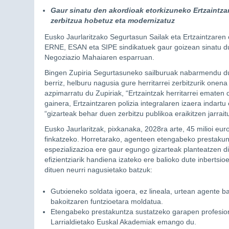
Gaur sinatu den akordioak etorkizuneko Ertzaintzar
zerbitzua hobetuz eta modernizatuz
Eusko Jaurlaritzako Segurtasun Sailak eta Ertzaintzaren 
ERNE, ESAN eta SIPE sindikatuek gaur goizean sinatu du
Negoziazio Mahaiaren esparruan.
Bingen Zupiria Segurtasuneko sailburuak nabarmendu du 
berriz, helburu nagusia gure herritarrei zerbitzurik one
azpimarratu du Zupiriak, “Ertzaintzak herritarrei ematen
gainera, Ertzaintzaren polizia integralaren izaera indar
“gizarteak behar duen zerbitzu publikoa eraikitzen jarrai
Eusko Jaurlaritzak, pixkanaka, 2028ra arte, 45 milioi euro
finkatzeko. Horretarako, agenteen etengabeko prestakuntz
espezializazioa ere gaur egungo gizarteak planteatzen di
efizientziarik handiena izateko ere balioko dute inbertsi
dituen neurri nagusietako batzuk:
Gutxieneko soldata igoera, ez lineala, urtean agente 
bakoitzaren funtzioetara moldatua.
Etengabeko prestakuntza sustatzeko garapen profesiona
Larrialdietako Euskal Akademiak emango du.