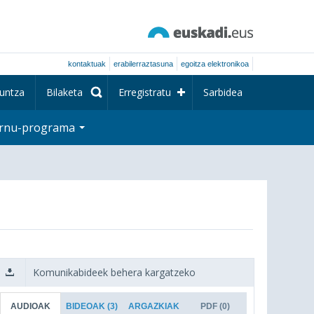
kontaktuak
erabilerraztasuna
egoitza elektronikoa
untza
Bilaketa
Erregistratu
Sarbidea
rnu-programa
Komunikabideek behera kargatzeko
AUDIOAK
BIDEOAK
(3)
ARGAZKIAK
PDF
(0)