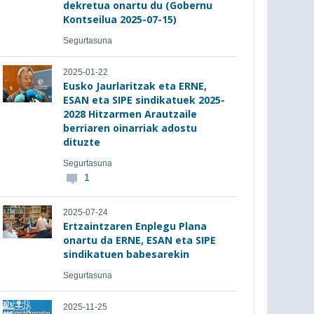
dekretua onartu du (Gobernu
Kontseilua 2025-07-15)
Segurtasuna
2025-01-22
Eusko Jaurlaritzak eta ERNE,
ESAN eta SIPE sindikatuek 2025-
2028 Hitzarmen Arautzaile
berriaren oinarriak adostu
dituzte
Segurtasuna
1
2025-07-24
Ertzaintzaren Enplegu Plana
onartu da ERNE, ESAN eta SIPE
sindikatuen babesarekin
Segurtasuna
2025-11-25