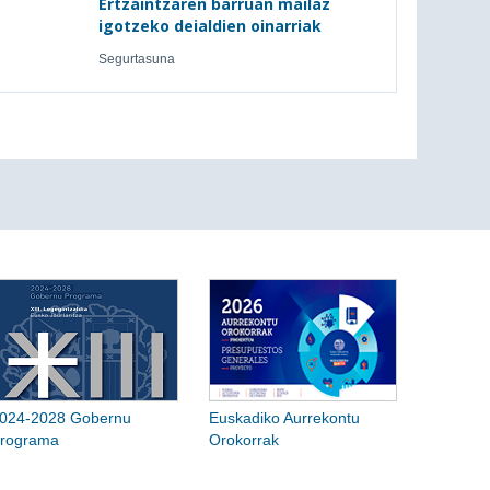
Ertzaintzaren barruan mailaz
igotzeko deialdien oinarriak
Segurtasuna
024-2028 Gobernu
Euskadiko Aurrekontu
rograma
Orokorrak