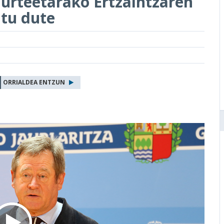
 urteetarako Ertzaintzaren
atu dute
ORRIALDEA ENTZUN