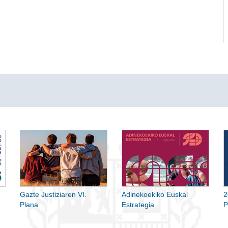
Gazte Justiziaren VI.
Adinekoekiko Euskal
2
Plana
Estrategia
P