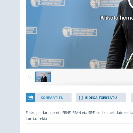
KONPARTITU
BIDEOA TXERTATU
Eusko Jaurlaritzak eta ERNE, ESAN eta SIPE sindikatuek datozen l
Iturria: Irekia