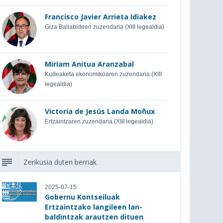
Francisco Javier Arrieta Idiakez
Giza Baliabideen zuzendaria (XIII legealdia)
Miriam Anitua Aranzabal
Kudeaketa ekonomikoaren zuzendaria (XIII
legealdia)
Victoria de Jesús Landa Moñux
Ertzaintzaren zuzendaria (XIII legealdia)
Zerikusia duten berriak
2025-07-15
Gobernu Kontseiluak
Ertzaintzako langileen lan-
baldintzak arautzen dituen