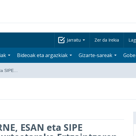
Jarraitu
Zer da Irekia
Lag
iak
Bideoak eta argazkiak
Gizarte-sareak
Gobe
eta SIPE…
ERNE, ESAN eta SIPE