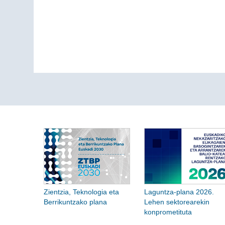
Zientzia, Teknologia eta
Laguntza-plana 2026.
Berrikuntzako plana
Lehen sektorearekin
konprometituta