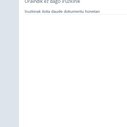
Oraindik ez dago iruzkinik
Iruzkinak itxita daude dokumentu honetan