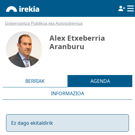
Gobernantza Publikoa eta Autogobernua
Alex Etxeberria
Aranburu
BERRIAK
AGENDA
INFORMAZIOA
Ez dago ekitaldirik