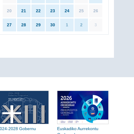
20
21
22
23
24
25
26
27
28
29
30
1
2
3
024-2028 Gobernu
Euskadiko Aurrekontu