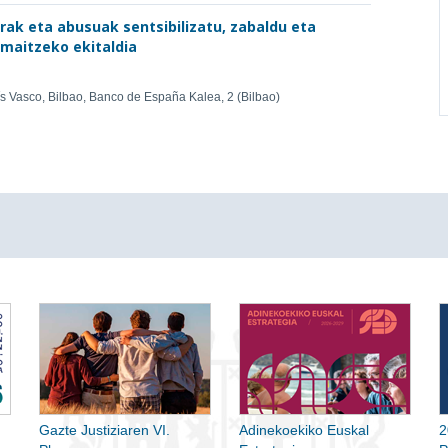
rrak eta abusuak sentsibilizatu, zabaldu eta
amaitzeko ekitaldia
ís Vasco, Bilbao, Banco de España Kalea, 2 (Bilbao)
Gazte Justiziaren VI.
Adinekoekiko Euskal
2