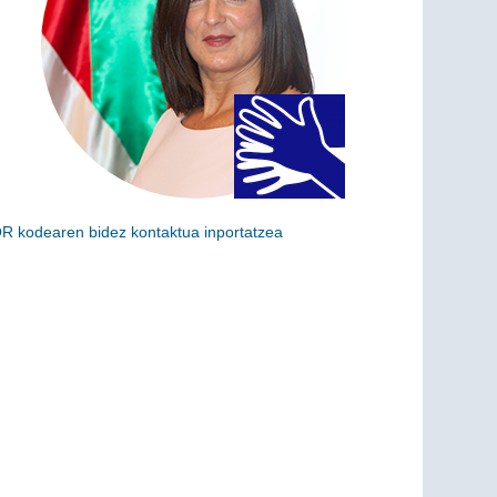
R kodearen bidez kontaktua inportatzea
skaneatu ondoko kodea kargu hau zure kontaktuei
ehitzeko (vCard)