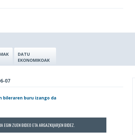
MAK
DATU
EKONOMIKOAK
06-07
 bileraren buru izango da
RA EGIN ZUEN BIDEO ETA ARGAZKI(AR)EN BIDEZ.