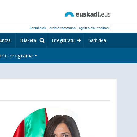
kontaktuak
erabilerraztasuna
egoitza elektronikoa
untza
Bilaketa
Erregistratu
Sarbidea
rnu-programa