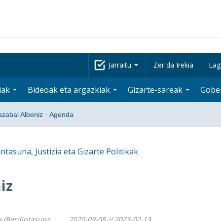
Jarraitu
Zer da Irekia
Lag
iak
Bideoak eta argazkiak
Gizarte-sareak
Gobe
lazabal Albeniz
·
Agenda
ntasuna, Justizia eta Gizarte Politikak
iz
ua (Berdintasuna,
2020-09-08 // 2023-02-13