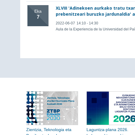
XLVIII 'Adinekoen aurkako tratu txa
Eka
prebenitzeari buruzko jardunaldia' 
7
2022-06-07
14:10 - 14:30
Aula de la Experiencia de la Universidad del Pa
Zientzia, Teknologia eta
Laguntza-plana 2026.