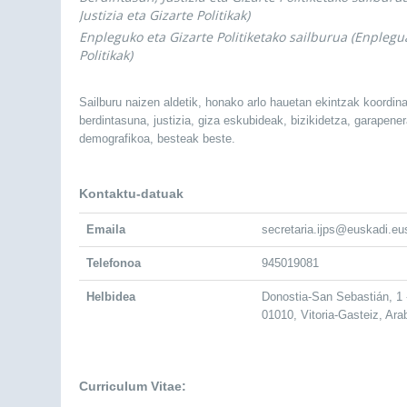
Justizia eta Gizarte Politikak)
Enpleguko eta Gizarte Politiketako sailburua (Enplegu
Politikak)
Sailburu naizen aldetik, honako arlo hauetan ekintzak koordin
berdintasuna, justizia, giza eskubideak, bizikidetza, garapenera
demografikoa, besteak beste.
Kontaktu-datuak
Emaila
secretaria.ijps@euskadi.eu
Telefonoa
945019081
Helbidea
Donostia-San Sebastián, 1
01010, Vitoria-Gasteiz, Ara
Curriculum Vitae: