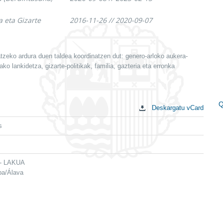
a eta Gizarte
2016-11-26 // 2020-09-07
atzeko ardura duen taldea koordinatzen dut: genero-arloko aukera-
ko lankidetza, gizarte-politikak, familia, gazteria eta erronka
Q
Deskargatu vCard
E
s
g
 - LAKUA
ba/Álava