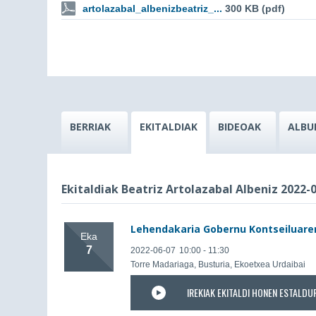
artolazabal_albenizbeatriz_...
300 KB (pdf)
BERRIAK
EKITALDIAK
BIDEOAK
ALBU
Ekitaldiak Beatriz Artolazabal Albeniz 2022-
Lehendakaria Gobernu Kontseiluaren
Eka
7
2022-06-07
10:00 - 11:30
Torre Madariaga, Busturia, Ekoetxea Urdaibai
IREKIAK EKITALDI HONEN ESTALDU