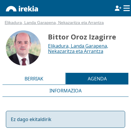
Elikadura, Landa Garapena, Nekazaritza eta Arrantza
Bittor Oroz Izagirre
Elikadura, Landa Garapena,
Nekazaritza eta Arrantza
BERRIAK
AGENDA
INFORMAZIOA
Ez dago ekitaldirik