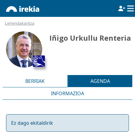
Lehendakaritza
Iñigo Urkullu Renteria
BERRIAK
AGENDA
INFORMAZIOA
Ez dago ekitaldirik