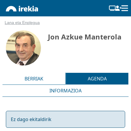
Lana eta Enplegua
Jon Azkue Manterola
BERRIAK
AGENDA
INFORMAZIOA
Ez dago ekitaldirik